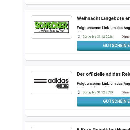
Weihnachtsangebote e
Folgt unserem Link, um das An
Weitere Infos auf der
…
Gültig bis 31.12.2026
Ohne 
GUTSCHEIN E
Der offizielle adidas Re
Folgt unserem Link, um das An
Weitere Infos auf der
…
Gültig bis 31.12.2030
Ohne 
GUTSCHEIN E
5 Euro Rabatt bei News