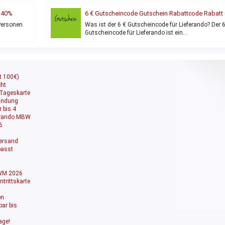
e 40%
6 € Gutscheincode Gutschein Rabattcode Rabatt 
Lieferando MBW
Personen
Was ist der 6 € Gutscheincode für Lieferando? Der 
Gutscheincode für Lieferando ist ein…
t 100€)
cht
 Tageskarte
bindung
 bis 4
ferando MBW
6
Versand
passt
 WM 2026
trittskarte
en
ar bis
age!