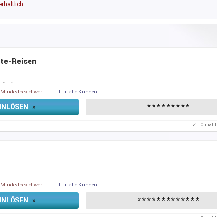
rhältlich
ute-Reisen
gebot
…
Mindestbestellwert
Für alle Kunden
*********
INLÖSEN
»
✓
0
mal b
Mindestbestellwert
Für alle Kunden
*************
INLÖSEN
»