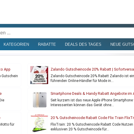
KATEGORIEN
RABATTE
DEALS DES TAGES
NEUE GUTS
to App
Zalando Gutscheincode 20% Rabatt | Sofortversa
Nachricht
p Gutschein
Zalando Gutscheincode 20% Rabatt Zalando ist ein
führenden Online-Händler für Mode in…
e
Smartphone Deals & Handy Rabatt Angebote im 
2026
Die
Seit kurzem ist das neue Apple iPhone Smartphone 
Interessenten können das Gerät ohne…
e
20 % Gutscheincode Rabatt Code Flix Train FlixTr
Direktverbindung
Motto für
FlixTrain: 20 % Gutscheincode Rabatt Code Nutzen 
exklusiven 20 % Gutscheincode für…