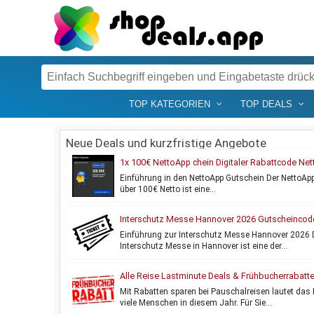
TOP KATEGORIEN
TOP DEALS
Neue Deals und kurzfristige Angebote
1x 100€ NettoApp chein Digitaler Rabattcode Net
(Gesamt 100€)
Einführung in den NettoApp Gutschein Der NettoAp
über 100€ Netto ist eine…
Interschutz Messe Hannover 2026 Gutscheincod
Tagesticket Tageskarte
Einführung zur Interschutz Messe Hannover 2026 
Interschutz Messe in Hannover ist eine der…
Alle Reise Lastminute Deals & Frühbucherrabatt
Mit Rabatten sparen bei Pauschalreisen lautet das 
viele Menschen in diesem Jahr. Für Sie…