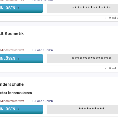
***************
INLÖSEN
»
✓
0
mal b
rdt Kosmetik
Mindestbestellwert
Für alle Kunden
***************
INLÖSEN
»
✓
0
mal b
anderschuhe
gebot kennenzulernen.
Mindestbestellwert
Für alle Kunden
**********
INLÖSEN
»