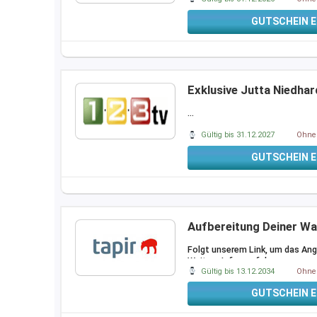
GUTSCHEIN E
Exklusive Jutta Niedha
…
Gültig bis 31.12.2027
Ohne 
GUTSCHEIN E
Aufbereitung Deiner W
Folgt unserem Link, um das An
Weitere Infos auf der
…
Gültig bis 13.12.2034
Ohne 
GUTSCHEIN E