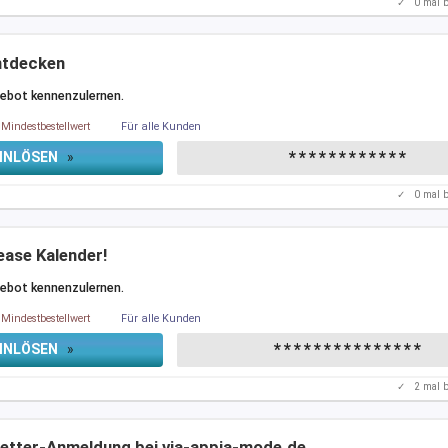
✓
0
mal b
ntdecken
gebot kennenzulernen.
Mindestbestellwert
Für alle Kunden
************
INLÖSEN
»
✓
0
mal b
lease Kalender!
gebot kennenzulernen.
Mindestbestellwert
Für alle Kunden
***************
INLÖSEN
»
✓
2
mal b
letter-Anmeldung bei via-appia-mode.de