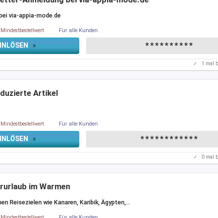
bei via-appia-mode.de
Mindestbestellwert
Für alle Kunden
**********
INLÖSEN
»
✓
1
mal b
duzierte Artikel
Mindestbestellwert
Für alle Kunden
************
INLÖSEN
»
✓
0
mal b
erurlaub im Warmen
en Reisezielen wie Kanaren, Karibik, Ägypten,
…
Mindestbestellwert
Für alle Kunden