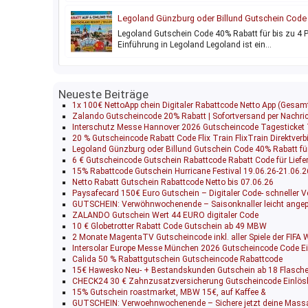
Legoland Günzburg oder Billund Gutschein Cod
Rabatt für bis 4
Legoland Gutschein Code 40% Rabatt für bis zu 4 
Einführung in Legoland Legoland ist ein…
Neueste Beiträge
1x 100€ NettoApp chein Digitaler Rabattcode Netto App (Gesam
Zalando Gutscheincode 20% Rabatt | Sofortversand per Nachri
Interschutz Messe Hannover 2026 Gutscheincode Tagesticket
20 % Gutscheincode Rabatt Code Flix Train FlixTrain Direktver
Legoland Günzburg oder Billund Gutschein Code 40% Rabatt für
6 € Gutscheincode Gutschein Rabattcode Rabatt Code für Lie
15% Rabattcode Gutschein Hurricane Festival 19.06.26-21.06.2
Netto Rabatt Gutschein Rabattcode Netto bis 07.06.26
Paysafecard 150€ Euro Gutschein – Digitaler Code- schneller 
GUTSCHEIN: Verwöhnwochenende – Saisonknaller leicht ange
ZALANDO Gutschein Wert 44 EURO digitaler Code
10 € Globetrotter Rabatt Code Gutschein ab 49 MBW
2 Monate MagentaTV Gutscheincode inkl. aller Spiele der FIFA
Intersolar Europe Messe München 2026 Gutscheincode Code Ein
Calida 50 % Rabattgutschein Gutscheincode Rabattcode
15€ Hawesko Neu- + Bestandskunden Gutschein ab 18 Flasch
CHECK24 30 € Zahnzusatzversicherung Gutscheincode Einlösb
15% Gutschein roastmarket, MBW 15€, auf Kaffee &
GUTSCHEIN: Verwoehnwochenende – Sichere jetzt deine Mass