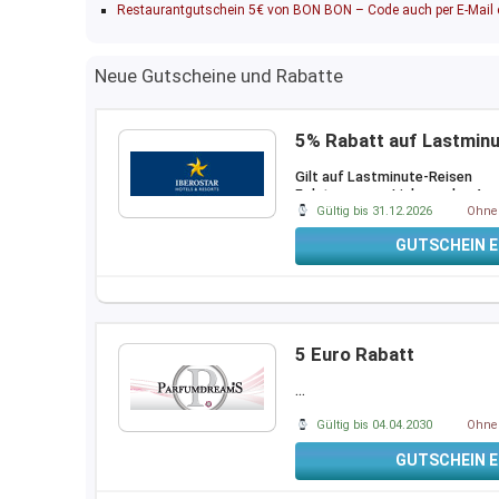
Restaurantgutschein 5€ von BON BON – Code auch per E-Mail e
Neue Gutscheine und Rabatte
5% Rabatt auf Lastmin
Gilt auf Lastminute-Reisen
Folgt unserem Link, um das An
Gültig bis 31.12.2026
Ohne 
GUTSCHEIN E
5 Euro Rabatt
…
Gültig bis 04.04.2030
Ohne 
GUTSCHEIN E