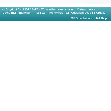
© Copyright
ONLINE-RABATT.NET · Alle Rechte vorbehalten. ·
Datenschutz /
Disclaimer
·
Impressum
·
RSS Feed
·
Free Keyword Tool
·
Gutschein Deals FB Gruppe
654
Gutscheine von
568
Shops.