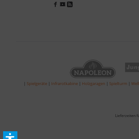
|
Spielgeräte
|
Infrarotkabine
|
Holzgaragen
|
Spielturm
|
Wel
Lieferzeiten 