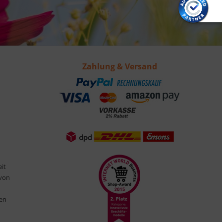
Zahlung & Versand
eit
 von
ten