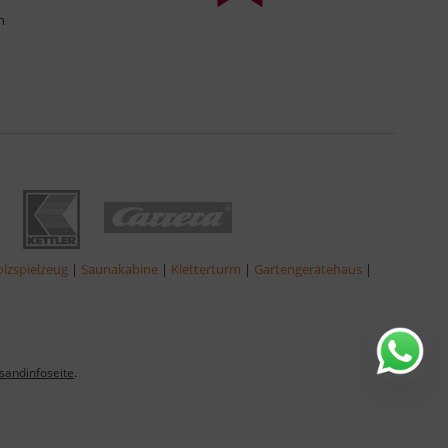
n
lzspielzeug
|
Saunakabine
|
Kletterturm
|
Gartengerätehaus
|
sandinfoseite
.