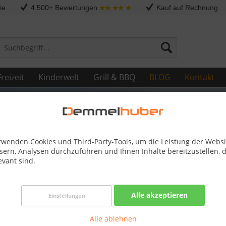
ie
4.500+ Bewertungen
Kauf auf Rechnung
reizeit
Kinderwelt
Grill & BBQ
BLOG
Kontakt
rwenden Cookies und Third-Party-Tools, um die Leistung der Websi
sern, Analysen durchzuführen und Ihnen Inhalte bereitzustellen, d
evant sind.
Alle akzeptieren
Einstellungen
Alle ablehnen