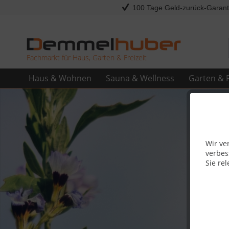
100 Tage Geld-zurück-Garant
Fachmarkt für Haus, Garten & Freizeit
Haus & Wohnen
Sauna & Wellness
Garten & F
Wir ve
verbes
Sie rel