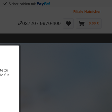
Sicher zahlen mit
Filiale Hainichen
037207 9970-400
0,00 €
te zu
ie für