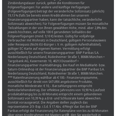
Zinsbindungsdauer zurück, gelten die Konditionen für
Folgeverfügungen: Für andere und künftige Verfügungen
(Folgeverfügungen) beträgt der veränderliche Sollzinssatz (jährlich)
19,13 % (falls Sie bereits einen Kreditrahmen bei unserem
Finanzierungspartner haben, kann der tatsächliche, veränderliche
Sollzinssatz abweichen). Für Folgeverfügungen müssen Sie monatliche
Teilzahlungen in der von Ihnen gewählten Höhe, mind. aber 2,8% des
jeweils höchsten, auf volle 100 € gerundeten Sollsaldos der
Folgeverfügungen (mind. 9,10 €) leisten. Gültig für volljährige
Verbraucher mit Wohnsitz in Deutschland, gültigem Personalausweis
oder Reisepass (Nicht-EU-Bürger i. V. m. gültigem Aufenthaltstitel),
gültiger EC-Karte auf eigenen Namen. Vermittlung erfolgt
ausschließlich für unsere Finanzierungspartner: BNP Paribas S.A.
Niederlassung Deutschland, Rüdesheimer Straße 1, 80686 München •
Targobank AG, Kasernenstr. 10, 40213 Düsseldorf •
Finanzierungspartner marktabhängig. Bei Kauf im MediaMarkt- bzw.
Saturn-Onlineshop ist der Finanzierungspartner die BNP Paribas S.A.
Niederlassung Deutschland, Rüdesheimer Straße 1, 80686 München.
*** Ratenfinanzierung wählbar ab € 100.- Finanzierungssumme,
ausschließlich für direkt von SATURN angebotene Produkte,
monatliche Mindestrate: € 10,-. Barzahlungspreis entspricht
Nettodarlehensbetrag. Der effektive Jahreszins von 10,90 % (Laufzeit
produktabhängig bis zu 60 Monate) entspricht einem gebundenen
Sollzinssatz von 10,39 % p.a.Erst- und Schlussrate kann abweichen.
Bonität vorausgesetzt. Die Angaben stellen zugleich das
repräsentative 2/3- Bsp. i.S.d. § 17 Abs. 4 PAngV dar. Bei der BNP
Paribas erfolgt die Finanzierung für Ratenpläne von bis zu 60 Monaten
über einen Kreditrahmen mit Mastercard®, den Sie wiederholt in