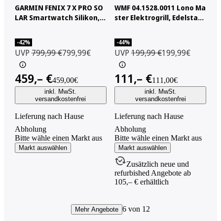
GARMIN FENIX 7 X PRO SO
WMF 04.1528.0011 Lono Ma
LAR Smartwatch Silikon, 1
ster Elektrogrill, Edelstah
27-210 mm, Schwarz/Schi
l/Schwarz (2400 Watt)
efergrau
-42%
-44%
UVP
799,99 €
799,99€
UVP
199,99 €
199,99€
459,– €
111,– €
459,00€
111,00€
inkl. MwSt.
inkl. MwSt.
versandkostenfrei
versandkostenfrei
Lieferung nach Hause
Lieferung nach Hause
Abholung
Abholung
Bitte wähle einen Markt aus
Bitte wähle einen Markt aus
Markt auswählen
Markt auswählen
Zusätzlich neue und
refurbished Angebote ab
105,– € erhältlich
6 von 12
Mehr Angebote