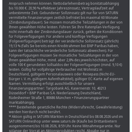
Anspruch nehmen können. Nettodarlehensbetrag bonitätsabhängig
bis 10.000 €. 20,90 % effektiver Jahreszinssatz, Vertragslaufzeit auf
unbestimmte Zeit. Gebundener Sollzinssatz gilt nur für von SATURN
vermittelte Finanzierungen zeitlich befristet bis maximal 60 Monate
(Zinsbindungsdauer). Sie müssen monatliche Teilzahlungen in der von
Ihnen gewählten Höhe leisten. Führen Sie Ihre Ratenplan-Verfügung
nicht innerhalb der Zinsbindungsdauer zurück, gelten die Konditionen
für Folgeverfügungen: Für andere und künftige Verfügungen
(Folgeverfügungen) beträgt der veränderliche Sollzinssatz (jährlich)
19,13 % (falls Sie bereits einen Kreditrahmen bei BNP Paribas haben,
kann der tatsächliche veränderliche Sollzinssatz abweichen). Für
Folgeverfügungen müssen Sie monatliche Teilzahlungen in der von
Ihnen gewählten Höhe, mind. aber 2,8% des jeweils höchsten, auf
volle 100 € gerundeten Sollsaldos der Folgeverfügungen (mind. 9,10 €)
leisten. Gültig für volljährige Verbraucher mit Wohnsitz in
Deutschland, gültigem Personalausweis oder Reisepass (Nicht-EU-
Bürger i. V. m. gültigem Aufenthaltstitel), gültiger EC-Karte auf eigenen
Namen. Vermittlung erfolgt ausschließlich für unsere
Finanzierungspartner: Targobank AG, Kasernenstr. 10, 40213
Düsseldorf • BNP Paribas S.A. Niederlassung Deutschland,
Rüdesheimer Straße 1, 80686 München • Finanzierungspartner
marktabhängig.
**** Bestehende gesetzliche Rechte (Widerrufsrecht, Gewährleistung)
werden hierdurch nicht berührt.
ᵂ Aktion gültig in SATURN Märkten in Deutschland bis 08.08.2026 und im
SATURN Onlineshop unter www.saturn.de (Käufe bei Drittanbietern
ausgenommen) bis 10.08.2026, 8:59 Uhr. Keine Mitnahmegarantie. Nur
solange der Vorrat an Aktionsprodukten reicht. Abgabe nur in