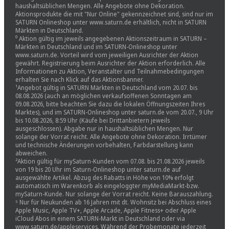
haushaltsüblichen Mengen. Alle Angebote ohne Dekoration.
Aktionsprodukte die mit "Nur Online" gekennzeichnet sind, sind nur im
SATURN Onlineshop unter www.saturn.de erhältlich, nicht in SATURN
Märkten in Deutschland.
⁰ Aktion gültig im jeweils angegebenen Aktionszeitraum in SATURN –
Märkten in Deutschland und im SATURN-Onlineshop unter
www.saturn.de. Vorteil wird vom jeweiligen Ausrichter der Aktion
gewährt. Registrierung beim Ausrichter der Aktion erforderlich. Alle
Informationen zu Aktion, Veranstalter und Teilnahmebedingungen
erhalten Sie nach Klick auf das Aktionsbanner.
¹Angebot gültig in SATURN Märkten in Deutschland vom 20.07. bis
08.08.2026 (auch an möglichen verkaufsoffenen Sonntagen am
09.08.2026, bitte beachten Sie dazu die lokalen Öffnungszeiten Ihres
Marktes), und im SATURN-Onlineshop unter saturn.de vom 20.07., 9 Uhr
bis 10.08.2026, 8:59 Uhr (Käufe bei Drittanbietern jeweils
ausgeschlossen). Abgabe nur in haushaltsüblichen Mengen. Nur
solange der Vorrat reicht. Alle Angebote ohne Dekoration. Irrtümer
und technische Änderungen vorbehalten, Farbdarstellung kann
abweichen.
²Aktion gültig für mySaturn-Kunden vom 07.08. bis 21.08.2026 jeweils
von 19 bis 20 Uhr im Saturn-Onlineshop unter saturn.de auf
ausgewählte Artikel. Abzug des Rabatts in Höhe von 10% erfolgt
automatisch im Warenkorb als eingeloggter myMediaMarkt-bzw.
mySaturn-Kunde. Nur solange der Vorrat reicht. Keine Barauszahlung.
⁵ Nur für Neukunden ab 16 Jahren mit dt. Wohnsitz bei Abschluss eines
Apple Music, Apple TV+, Apple Arcade, Apple Fitness+ oder Apple
iCloud Abos in einem SATURN-Markt in Deutschland oder via
www.saturn.de/appleservices. Während der Probemonate jederzeit