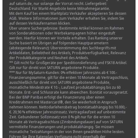
auf saturn.de, nur solange der Vorrat reicht. Liefergebiet:
Deutschland. Für Markt-Angebote keine Mitnahmegarantie.
Mit dem Kauf bei einem Marktplatz Verkäufer akzeptieren Sie dessen
AGB. Weitere Informationen zum Verkäufer erhalten Sie, indem Sie
auf dessen Verkäufernamen klicken.
Über unsere Suchergebnisse: Bestimmte Artikel können im Rahmen
von Sonderaktionen oder Werbekampagnen höher eingestuft
werden. Hierfür können wir Vorteile erhalten. Das Ranking unserer
Suche basiert im Übrigen auf folgenden Hauptparametern
(absteigende Relevanz): Übereinstimmung des Suchbegriffs mit
Artikeldaten, Beliebtheit des Artikels, Produktverfügbarkeit, Relevanz
der Produktkategorie und Neuheit des Artikels.
** Gilt nicht für Großgeräte per Speditionslieferung und FSK18 Artikel.
Gilt nur für direkt von SATURN angebotene Produkte.
*** Nur für MySaturn-Kunden: 0% effektiver Jahreszins ab € 100.-
Finanzierungssumme, gilt für die ersten 10 Monate ab Vertragsschluss,
ausschließlich für direkt von SATURN angebotene Produkte,
monatliche Mindestrate € 10.-, Laufzeit produktabhängig bis zu 60
Monate. Erst- und Schlussrate kann abweichen. Bonität vorausgesetzt.
Bei der BNP Paribas erfolgt die Finanzierung über einen
Kreditrahmen mit Mastercard®, den Sie wiederholt in Anspruch
nehmen können. Nettodarlehensbetrag bonitätsabhängig bis 10.000,-
€. 20,90 % effektiver Jahreszinssatz. Vertragslaufzeit auf unbestimmte
Zeit. Gebundener Sollzinssatz von 0 % gilt nur für die ersten 10
Monate ab Vertragsabschluss (Zinsbindungsdauer) auf von SATURN
vermittelte Finanzierungen und produktabhängig. Sie müssen
monatliche Teilzahlungen in der von Ihnen gewählten Höhe leisten.
Führen Sie Ihre Ratenplan-Verfügung nicht innerhalb der