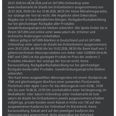
20.07.2026 bis 08.08.2026 und im SATURN-Onlineshop unter
www.mediamarkt.de (Käufe bei Drittanbietern ausgenommen) von
20.07.2026, 09:00 Uhr bis 10.08.2026, 08:59 Uhr. Keine Mitnahmegarantie,
nur solange der Vorrat reicht. Alle Angebote ohne Dekoration.
Abgabe nur in haushaltsüblichen Mengen. Rückgabe/Rückabwicklung
nur bei gleichzeitiger Rückgabe aller Produkte.
Gewährleistungsansprüche bleiben unberührt. Alle Spiele finden Sie in
Ihrem SATURN und online unter www.saturn.de. Irrtümer und
technische Änderungen vorbehalten.
⁸ Aktion gültig in SATURN-Märkten in Deutschland und im SATURN-
Onlineshop unter saturn.de (Käufe bei Drittanbietern ausgenommen)
vom 20.07.2026, ab 09:00 Uhr bis 10.02.2026, 08:59 Uhr. Beim Kauf von 3
gekennzeichneten Aktionsprodukten von Anker oder UGREEN (Hrst.Nr.
8387 und 12661) ist das günstigste Produkt im Preis der anderen 2
Produkte inkludiert. Nur solange der Vorrat reicht. Keine
Barauszahlung. Rückgabe/Rückabwicklung nur bei gleichzeitiger
Rückgabe beider/aller Produkte. Gewährleistungsansprüche bleiben
unberührt.
⁹Bei Kauf eines ausgewählten Aktionsgerätes mit einem Stückpreis ab
150€ und gleichzeitigem Abschluss einer passenden PlusGarantie,
PlusSchutz oder Apple Care+ für das Aktionsgerät vom 03.08., 10:00
Uhr, bis zum 16.08.26, 23:59 Uhr (vorbehaltlich einer Verlängerung), im
MediaMarkt- oder Saturn-Onlineshop unter mediamarkt.de bzw.
saturn.de (Käufe bei Drittanbietern jeweils ausgenommen) erhalten
volljährige, private Kunden einen Rabatt in Höhe von 15€ auf den
ausgewiesenen Kaufpreis bei Onlinekauf im Warenkorb. Keine
Barauszahlung. Rabatt wird auf den jeweiligen Kaufpreis des
Aktionsgerätes angerechnet. Nicht anwendbar bei Refurbed-