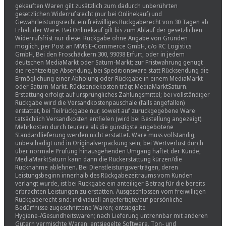
gekauften Waren gilt zusätzlich zum dadurch unberührten
gesetzlichen Widerrufsrecht (nur bei Onlinekauf) und
Gewährleistungsrecht ein freiwilliges Rückgaberecht von 30 Tagen ab
Erhalt der Ware. Bei Onlinekauf gilt bis zum Ablauf der gesetzlichen
Widerrufsfrist nur diese. Rückgabe ohne Angabe von Gründen
möglich, per Post an MMS E-Commerce GmbH, c/o RC Logistics
GmbH, Bei den Froschäckern 300, 99098 Erfurt, oder in jedem
deutschen MediaMarkt oder Saturn-Markt; zur Fristwahrung genügt
die rechtzeitige Absendung, bei Speditionsware statt Rücksendung die
Ermöglichung einer Abholung oder Rückgabe in einem MediaMarkt
oder Saturn-Markt. Rücksendekosten trägt MediaMarktSaturn.
Erstattung erfolgt auf ursprüngliches Zahlungsmittel; bei vollständiger
Rückgabe wird die Versandkostenpauschale (falls angefallen)
erstattet, bei Teilrückgabe nur, soweit auf zurückgegebene Ware
tatsächlich Versandkosten entfielen (wird bei Bestellung angezeigt).
Mehrkosten durch teurere als die günstigste angebotene
Standardlieferung werden nicht erstattet. Ware muss vollständig,
unbeschädigt und in Originalverpackung sein; bei Wertverlust durch
über normale Prüfung hinausgehenden Umgang haftet der Kunde,
MediaMarktSaturn kann dann die Rückerstattung kürzen/die
Rücknahme ablehnen. Bei Dienstleistungsverträgen, deren
Leistungsbeginn innerhalb des Rückgabezeitraums vom Kunden
verlangt wurde, ist bei Rückgabe ein anteiliger Betrag für die bereits
erbrachten Leistungen zu erstatten. Ausgeschlossen vom freiwilligen
Rückgaberecht sind: individuell angefertigte/auf persönliche
Bedürfnisse zugeschnittene Waren; entsiegelte
Hygiene-/Gesundheitswaren; nach Lieferung untrennbar mit anderen
Gütern vermischte Waren; entsiegelte Software, Ton- und