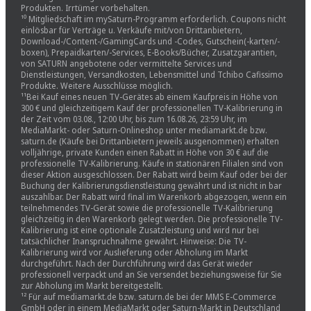
Produkten. Irrtümer vorbehalten.
¹⁰ Mitgliedschaft im mySaturn-Programm erforderlich. Coupons nicht
einlösbar für Verträge u. Verkäufe mit/von Drittanbietern,
Download-/Content-/GamingCards und -Codes, Gutschein(-karten/-
boxen), Prepaidkarten/-Services, E-Books/Bücher, Zusatzgarantien,
von SATURN angebotene oder vermittelte Services und
Dienstleistungen, Versandkosten, Lebensmittel und Tchibo Cafissimo
Produkte. Weitere Ausschlüsse möglich.
¹¹Bei Kauf eines neuen TV-Gerätes ab einem Kaufpreis in Höhe von
300 € und gleichzeitigem Kauf der professionellen TV-Kalibrierung in
der Zeit vom 03.08., 12:00 Uhr, bis zum 16.08.26, 23:59 Uhr, im
MediaMarkt- oder Saturn-Onlineshop unter mediamarkt.de bzw.
saturn.de (Käufe bei Drittanbietern jeweils ausgenommen) erhalten
volljährige, private Kunden einen Rabatt in Höhe von 30 € auf die
professionelle TV-Kalibrierung. Käufe in stationären Filialen sind von
dieser Aktion ausgeschlossen. Der Rabatt wird beim Kauf oder bei der
Buchung der Kalibrierungsdienstleistung gewährt und ist nicht in bar
auszahlbar. Der Rabatt wird final im Warenkorb abgezogen, wenn ein
teilnehmendes TV-Gerät sowie die professionelle TV-Kalibrierung
gleichzeitig in den Warenkorb gelegt werden. Die professionelle TV-
Kalibrierung ist eine optionale Zusatzleistung und wird nur bei
tatsächlicher Inanspruchnahme gewährt. Hinweise: Die TV-
Kalibrierung wird vor Auslieferung oder Abholung im Markt
durchgeführt. Nach der Durchführung wird das Gerät wieder
professionell verpackt und an Sie versendet beziehungsweise für Sie
zur Abholung im Markt bereitgestellt.
¹² Für auf mediamarkt.de bzw. saturn.de bei der MMS E-Commerce
GmbH oder in einem MediaMarkt oder Saturn-Markt in Deutschland