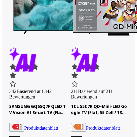
342
Basierend auf 342
211
Basierend auf 211
Bewertungen
Bewertungen
SAMSUNG GQ65Q7F QLED T
TCL 55C7K QD-Mini-LED Go
V Vision AI Smart TV (Flat,
ogle TV (Flat, 55 Zoll / 138,
65 Zoll / 163 cm, UHD 4K, S
8 cm, HDR 4K, SMART TV)
MART TV)
Produktdatenblatt
Produktdatenblatt