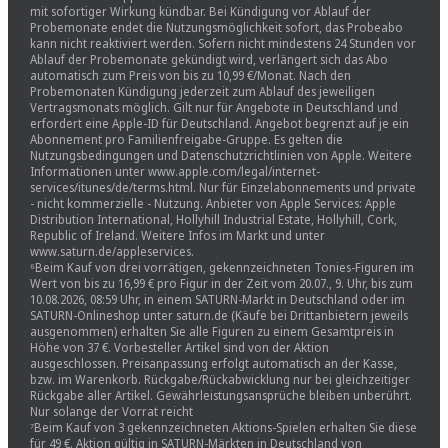
mit sofortiger Wirkung kündbar. Bei Kündigung vor Ablauf der
Probemonate endet die Nutzungsmöglichkeit sofort, das Probeabo
kann nicht reaktiviert werden. Sofern nicht mindestens 24 Stunden vor
Ablauf der Probemonate gekündigt wird, verlängert sich das Abo
automatisch zum Preis von bis zu 10,99 €/Monat. Nach den
Probemonaten Kündigung jederzeit zum Ablauf des jeweiligen
Vertragsmonats möglich. Gilt nur für Angebote in Deutschland und
erfordert eine Apple-ID für Deutschland. Angebot begrenzt auf je ein
Abonnement pro Familienfreigabe-Gruppe. Es gelten die
Nutzungsbedingungen und Datenschutzrichtlinien von Apple. Weitere
Informationen unter www.apple.com/legal/internet-
services/itunes/de/terms.html. Nur für Einzelabonnements und private
- nicht kommerzielle - Nutzung. Anbieter von Apple Services: Apple
Distribution International, Hollyhill Industrial Estate, Hollyhill, Cork,
Republic of Ireland. Weitere Infos im Markt und unter
www.saturn.de/appleservices.
⁶Beim Kauf von drei vorrätigen, gekennzeichneten Tonies-Figuren im
Wert von bis zu 16,99 € pro Figur in der Zeit vom 20.07., 9. Uhr, bis zum
10.08.2026, 08:59 Uhr, in einem SATURN-Markt in Deutschland oder im
SATURN-Onlineshop unter saturn.de (Käufe bei Drittanbietern jeweils
ausgenommen) erhalten Sie alle Figuren zu einem Gesamtpreis in
Höhe von 37 €. Vorbesteller Artikel sind von der Aktion
ausgeschlossen. Preisanpassung erfolgt automatisch an der Kasse,
bzw. im Warenkorb. Rückgabe/Rückabwicklung nur bei gleichzeitiger
Rückgabe aller Artikel. Gewährleistungsansprüche bleiben unberührt.
Nur solange der Vorrat reicht
⁷Beim Kauf von 3 gekennzeichneten Aktions-Spielen erhalten Sie diese
für 49 €. Aktion gültig in SATURN-Märkten in Deutschland von