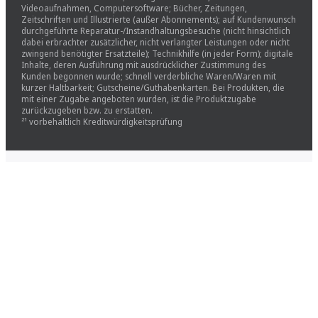
Videoaufnahmen, Computersoftware; Bücher, Zeitungen,
Zeitschriften und Illustrierte (außer Abonnements); auf Kundenwunsch
durchgeführte Reparatur-/Instandhaltungsbesuche (nicht hinsichtlich
dabei erbrachter zusätzlicher, nicht verlangter Leistungen oder nicht
zwingend benötigter Ersatzteile); Technikhilfe (in jeder Form); digitale
Inhalte, deren Ausführung mit ausdrücklicher Zustimmung des
Kunden begonnen wurde; schnell verderbliche Waren/Waren mit
kurzer Haltbarkeit; Gutscheine/Guthabenkarten. Bei Produkten, die
mit einer Zugabe angeboten wurden, ist die Produktzugabe
zurückzugeben bzw. zu erstatten.
²¹ vorbehaltlich Kreditwürdigkeitsprüfung