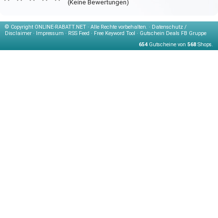
(Keine Bewertungen)
© Copyright
ONLINE-RABATT.NET · Alle Rechte vorbehalten. ·
Datenschutz /
Disclaimer
·
Impressum
·
RSS Feed
·
Free Keyword Tool
·
Gutschein Deals FB Gruppe
654
Gutscheine von
568
Shops.