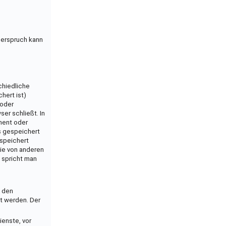
derspruch kann
chiedliche
hert ist)
 oder
er schließt. In
ent oder
s gespeichert
speichert
ie von anderen
 spricht man
n den
t werden. Der
ienste, vor