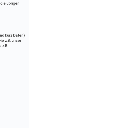
 die übrigen
 kurz Daten)
e z.B. unser
 z.B.