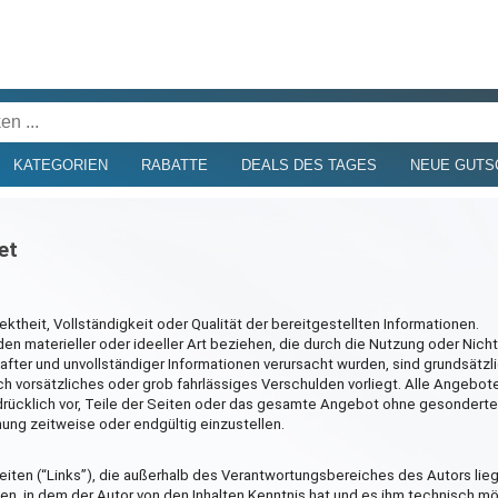
KATEGORIEN
RABATTE
DEALS DES TAGES
NEUE GUTS
et
ektheit, Vollständigkeit oder Qualität der bereitgestellten Informationen.
 materieller oder ideeller Art beziehen, die durch die Nutzung oder Nich
fter und unvollständiger Informationen verursacht wurden, sind grundsätzl
h vorsätzliches oder grob fahrlässiges Verschulden vorliegt. Alle Angebot
usdrücklich vor, Teile der Seiten oder das gesamte Angebot ohne gesonder
hung zeitweise oder endgültig einzustellen.
seiten (“Links”), die außerhalb des Verantwortungsbereiches des Autors lie
eten, in dem der Autor von den Inhalten Kenntnis hat und es ihm technisch m