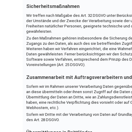
Sicherheitsmaßnahmen
Wir treffen nach Maßgabe des Art. 32 DSGVO unter Berücks
der Umstände und der Zwecke der Verarbeitung sowie der un
Freiheiten natürlicher Personen, geeignete technische un
gewährleisten.
Zu den Maßnahmen gehören insbesondere die Sicherung der V
Zugangs zu den Daten, als auch des sie betreffenden Zugrif
Weiteren haben wir Verfahren eingerichtet, die eine Wahrn
Daten gewährleisten. Ferner berücksichtigen wir den Schut
Software sowie Verfahren, entsprechend dem Prinzip des 
Voreinstellungen (Art. 25 DSGVO).
Zusammenarbeit mit Auftragsverarbeitern und
Sofern wir im Rahmen unserer Verarbeitung Daten gegenüber
an diese übermitteln oder ihnen sonst Zugriff auf die Daten 
Übermittlung der Daten an Dritte, wie an Zahlungsdienstleister
haben, eine rechtliche Verpflichtung dies vorsieht oder auf
Webhostern, etc.).
Sofern wir Dritte mit der Verarbeitung von Daten auf Grundl
des Art. 28 DSGVO.