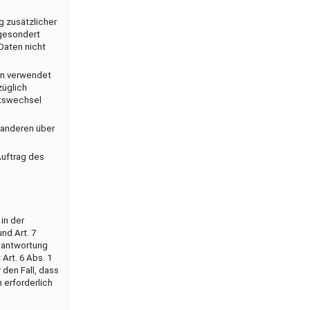
 zusätzlicher
 gesondert
Daten nicht
en verwendet
züglich
Ortswechsel
t anderen über
Auftrag des
in der
und Art. 7
Beantwortung
 Art. 6 Abs. 1
 den Fall, dass
 erforderlich