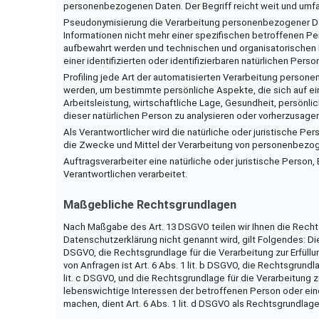
personenbezogenen Daten. Der Begriff reicht weit und umf
Pseudonymisierung die Verarbeitung personenbezogener D
Informationen nicht mehr einer spezifischen betroffenen P
aufbewahrt werden und technischen und organisatorischen
einer identifizierten oder identifizierbaren natürlichen Per
Profiling jede Art der automatisierten Verarbeitung per
werden, um bestimmte persönliche Aspekte, die sich auf e
Arbeitsleistung, wirtschaftliche Lage, Gesundheit, persönlic
dieser natürlichen Person zu analysieren oder vorherzusagen
Als Verantwortlicher wird die natürliche oder juristische P
die Zwecke und Mittel der Verarbeitung von personenbezo
Auftragsverarbeiter eine natürliche oder juristische Pers
Verantwortlichen verarbeitet.
Maßgebliche Rechtsgrundlagen
Nach Maßgabe des Art. 13 DSGVO teilen wir Ihnen die Recht
Datenschutzerklärung nicht genannt wird, gilt Folgendes: Die R
DSGVO, die Rechtsgrundlage für die Verarbeitung zur Erfül
von Anfragen ist Art. 6 Abs. 1 lit. b DSGVO, die Rechtsgrundla
lit. c DSGVO, und die Rechtsgrundlage für die Verarbeitung zu
lebenswichtige Interessen der betroffenen Person oder ein
machen, dient Art. 6 Abs. 1 lit. d DSGVO als Rechtsgrundlage