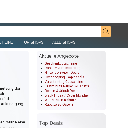
CHEINE
TOP SHOPS
ALLE SHOPS
Aktuelle Angebote
Geschenkgutscheine
Rabatte zum Muttertag
Nintendo Switch Deals
Liveshopping Tagesdeals
Valentinstag Gutscheine
Lastminute Reisen & Rabatte
tnutzung der
Reisen & Urlaub Deals
ich
Black Friday / Cyber Monday
e sind
Winterreifen Rabatte
te Ankündigung
Rabatte zu Ostern
gen, würde eine
Top Deals
öglich und