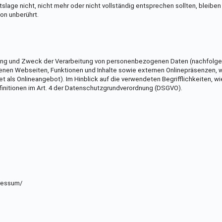
age nicht, nicht mehr oder nicht vollständig entsprechen sollten, bleiben
von unberührt.
fang und Zweck der Verarbeitung von personenbezogenen Daten (nachfolgend
enen Webseiten, Funktionen und Inhalte sowie externen Onlinepräsenzen, wi
ls Onlineangebot). Im Hinblick auf die verwendeten Begrifflichkeiten, wie
 Definitionen im Art. 4 der Datenschutzgrundverordnung (DSGVO).
pressum/