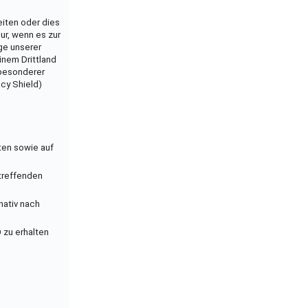
eiten oder dies
ur, wenn es zur
age unserer
inem Drittland
 besonderer
cy Shield)
ten sowie auf
treffenden
nativ nach
 zu erhalten