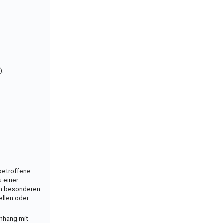
).
betroffene
u einer
en besonderen
ellen oder
enhang mit