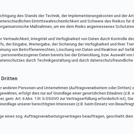
ichtigung des Stands der Technik, der Implementierungskosten und der Art
terschiedlichen Eintrittswahrscheinlichkeit und Schwere des Risikos für 
d organisatorische Maßnahmen, um ein dem Risiko angemessenes Schutzniv
ertraulichkeit, Integrität und Verfügbarkeit von Daten durch Kontrolle de
fs, der Eingabe, Weitergabe, der Sicherung der Verfügbarkeit und ihrer Tre
ehmung von Betroffenenrechten, Löschung von Daten und Reaktion auf Gefä
z personenbezogener Daten bereits bei der Entwicklung, bzw. Auswahl von
Datenschutzes durch Technikgestaltung und durch datenschutzfreundliche
 Dritten
 anderen Personen und Unternehmen (Auftragsverarbeitern oder Dritten) o
gewähren, erfolgt dies nur auf Grundlage einer gesetzlichen Erlaubnis (z.B.
, gem. Art. 6 Abs. 1 lit. b DSGVO zur Vertragserfüllung erforderlich ist), Sie
 Grundlage unserer berechtigten Interessen (z.B. beim Einsatz von Beauftrag
age eines sog. Auftragsverarbeitungsvertrages beauftragen, geschieht dies