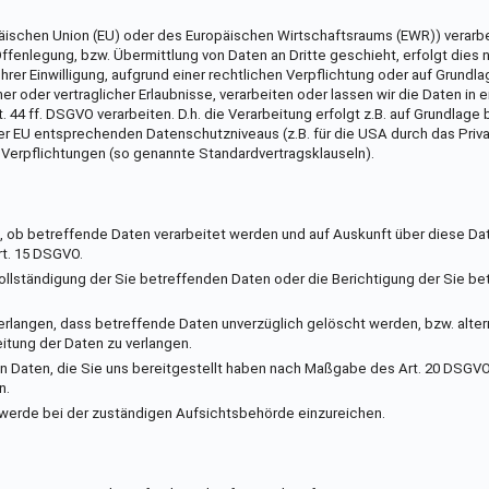
opäischen Union (EU) oder des Europäischen Wirtschaftsraums (EWR)) verarb
fenlegung, bzw. Übermittlung von Daten an Dritte geschieht, erfolgt dies n
 Ihrer Einwilligung, aufgrund einer rechtlichen Verpflichtung oder auf Grundl
r oder vertraglicher Erlaubnisse, verarbeiten oder lassen wir die Daten in e
44 ff. DSGVO verarbeiten. D.h. die Verarbeitung erfolgt z.B. auf Grundlage
der EU entsprechenden Datenschutzniveaus (z.B. für die USA durch das Priva
r Verpflichtungen (so genannte Standardvertragsklauseln).
, ob betreffende Daten verarbeitet werden und auf Auskunft über diese Da
rt. 15 DSGVO.
ollständigung der Sie betreffenden Daten oder die Berichtigung der Sie be
langen, dass betreffende Daten unverzüglich gelöscht werden, bzw. alter
tung der Daten zu verlangen.
n Daten, die Sie uns bereitgestellt haben nach Maßgabe des Art. 20 DSGVO
n.
hwerde bei der zuständigen Aufsichtsbehörde einzureichen.