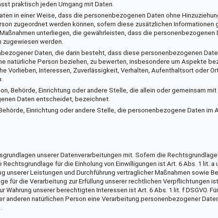
asst praktisch jeden Umgang mit Daten.
aten in einer Weise, dass die personenbezogenen Daten ohne Hinzuziehung
erson zugeordnet werden können, sofern diese zusätzlichen Informationen
 Maßnahmen unterliegen, die gewährleisten, dass die personenbezogenen 
son zugewiesen werden.
sonenbezogener Daten, die darin besteht, dass diese personenbezogenen Dat
ine natürliche Person beziehen, zu bewerten, insbesondere um Aspekte be
he Vorlieben, Interessen, Zuverlässigkeit, Verhalten, Aufenthaltsort oder 
.
erson, Behörde, Einrichtung oder andere Stelle, die allein oder gemeinsam mi
genen Daten entscheidet, bezeichnet.
on, Behörde, Einrichtung oder andere Stelle, die personenbezogene Daten im 
sgrundlagen unserer Datenverarbeitungen mit. Sofern die Rechtsgrundlage 
echtsgrundlage für die Einholung von Einwilligungen ist Art. 6 Abs. 1 lit. a 
lung unserer Leistungen und Durchführung vertraglicher Maßnahmen sowie 
ge für die Verarbeitung zur Erfüllung unserer rechtlichen Verpflichtungen ist
r Wahrung unserer berechtigten Interessen ist Art. 6 Abs. 1 lit. f DSGVO. Für
er anderen natürlichen Person eine Verarbeitung personenbezogener Daten
.