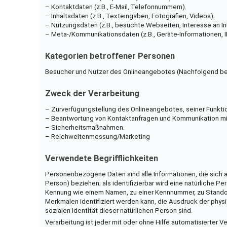
– Kontaktdaten (z.B., E-Mail, Telefonnummern).
– Inhaltsdaten (z.B., Texteingaben, Fotografien, Videos).
– Nutzungsdaten (z.B., besuchte Webseiten, Interesse an Inh
– Meta-/Kommunikationsdaten (z.B., Geräte-Informationen, 
Kategorien betroffener Personen
Besucher und Nutzer des Onlineangebotes (Nachfolgend bez
Zweck der Verarbeitung
– Zurverfügungstellung des Onlineangebotes, seiner Funktio
– Beantwortung von Kontaktanfragen und Kommunikation mi
– Sicherheitsmaßnahmen.
– Reichweitenmessung/Marketing
Verwendete Begrifflichkeiten
Personenbezogene Daten sind alle Informationen, die sich au
Person) beziehen; als identifizierbar wird eine natürliche 
Kennung wie einem Namen, zu einer Kennnummer, zu Standor
Merkmalen identifiziert werden kann, die Ausdruck der physi
sozialen Identität dieser natürlichen Person sind.
Verarbeitung ist jeder mit oder ohne Hilfe automatisiert