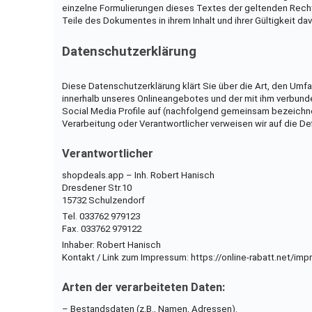
einzelne Formulierungen dieses Textes der geltenden Rechtsl
Teile des Dokumentes in ihrem Inhalt und ihrer Gültigkeit da
Datenschutzerklärung
Diese Datenschutzerklärung klärt Sie über die Art, den Um
innerhalb unseres Onlineangebotes und der mit ihm verbund
Social Media Profile auf (nachfolgend gemeinsam bezeichnet a
Verarbeitung oder Verantwortlicher verweisen wir auf die
Verantwortlicher
shopdeals.app – Inh. Robert Hanisch
Dresdener Str.10
15732 Schulzendorf
Tel. 033762 979123
Fax. 033762 979122
Inhaber: Robert Hanisch
Kontakt / Link zum Impressum: https://online-rabatt.net/im
Arten der verarbeiteten Daten:
– Bestandsdaten (z.B., Namen, Adressen).