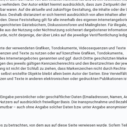
u verhindern. Der Autor erklärt hiermit ausdrücklich, dass zum Zeitpunkt de
nbar waren. Auf die aktuelle und zukünftige Gestaltung, die Inhalte oder die
uss. Deshalb distanziert er sich hiermit ausdrücklich von allen Inhalten aller
den. Diese Feststellung gilt für alle innerhalb des eigenen Internetangebo
gerichteten Gästebüchern, Diskussionsforen und Mailinglisten. Für illegale,
die aus der Nutzung oder Nichtnutzung solcherart dargebotener Informatio
rde, nicht derjenige, der über Links auf die jeweilige Veröffentlichung ledig
rrechte der verwendeten Grafiken, Tondokumente, Videosequenzen und Texte
uenzen und Texte zu nutzen oder auf lizenzfreie Grafiken, Tondokumente,
des Internetangebotes genannten und ggf. durch Dritte geschützten Marke
n des jeweils gültigen Kennzeichenrechts und den Besitzrechten der jew
ng ist nicht der Schluß zu ziehen, dass Markenzeichen nicht durch Rechte 
selbst erstellte Objekte bleibt allein beim Autor der Seiten. Eine Vervielfäl
n und Texte in anderen elektronischen oder gedruckten Publikationen is
 Eingabe persönlicher oder geschäftlicher Daten (Emailadressen, Namen, A
Nutzers auf ausdrücklich freiwilliger Basis. Die Inanspruchnahme und Bezahl
umutbar – auch ohne Angabe solcher Daten bzw. unter Angabe anonymisier
es zu betrachten, von dem aus auf diese Seite verwiesen wurde. Sofern Tei