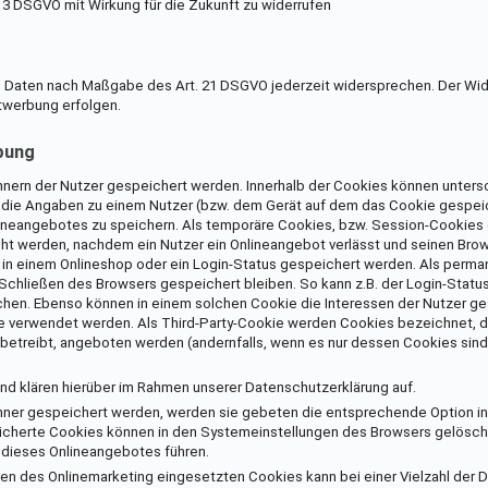
. 3 DSGVO mit Wirkung für die Zukunft zu widerrufen
en Daten nach Maßgabe des Art. 21 DSGVO jederzeit widersprechen. Der Wi
twerbung erfolgen.
bung
chnern der Nutzer gespeichert werden. Innerhalb der Cookies können unters
 die Angaben zu einem Nutzer (bzw. dem Gerät auf dem das Cookie gespeic
neangebotes zu speichern. Als temporäre Cookies, bzw. Session-Cookies
cht werden, nachdem ein Nutzer ein Onlineangebot verlässt und seinen Brows
 in einem Onlineshop oder ein Login-Status gespeichert werden. Als perman
 Schließen des Browsers gespeichert bleiben. So kann z.B. der Login-Statu
hen. Ebenso können in einem solchen Cookie die Interessen der Nutzer ge
verwendet werden. Als Third-Party-Cookie werden Cookies bezeichnet, d
 betreibt, angeboten werden (andernfalls, wenn es nur dessen Cookies sind
d klären hierüber im Rahmen unserer Datenschutzerklärung auf.
chner gespeichert werden, werden sie gebeten die entsprechende Option i
eicherte Cookies können in den Systemeinstellungen des Browsers gelösch
dieses Onlineangebotes führen.
n des Onlinemarketing eingesetzten Cookies kann bei einer Vielzahl der D