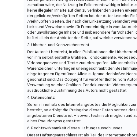
zumutbar wäre, die Nutzung im Falle rechtswidriger Inhalte z
keine illegalen Inhalte auf den zu verlinkenden Seiten erken
der gelinkten/verknüpften Seiten hat der Autor keinerlei Einfl
/verknüpften Seiten, die nach der Linksetzung verändert wur
Links und Verweise sowie für Fremdeinträge in vom Autor ein
oder unvollständige Inhalte und insbesondere für Schäden, 
haftet allein der Anbieter der Seite, auf welche verwiesen wu
3. Urheber- und Kennzeichenrecht
Der Autor ist bestrebt, in allen Publikationen die Urhebe
von ihm selbst erstellte Grafiken, Tondokumente, Videoseq
Videosequenzen und Texte zurückzugreifen. Alle innerhalb 
Warenzeichen unterliegen uneingeschränkt den Bestimmunge
eingetragenen Eigentümer. Allein aufgrund der bloßen Nennu
geschützt sind! Das Copyright für veröffentlichte, vom Autor 
Verwendung solcher Grafiken, Tondokumente, Videosequenze
ausdrückliche Zustimmung des Autors nicht gestattet.
4. Datenschutz
Sofern innerhalb des Internetangebotes die Möglichkeit zur
besteht, so erfolgt die Preisgabe dieser Daten seitens des 
angebotenen Dienste ist – soweit technisch möglich und z
eines Pseudonyms gestattet.
6. Rechtswirksamkeit dieses Haftungsausschlusses
Dieser Haftungsausschluss ist als Teil des Internetangebot