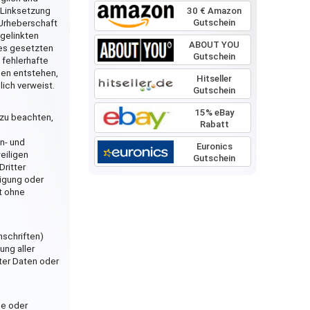
r Linksetzung
30 € Amazon
Gutschein
 Urheberschaft
 gelinkten
ABOUT YOU
tes gesetzten
Gutschein
 fehlerhafte
nen entstehen,
Hitseller
lich verweist.
Gutschein
15% eBay
 zu beachten,
Rabatt
n- und
Euronics
eiligen
Gutschein
Dritter
tigung oder
t ohne
nschriften)
ung aller
ter Daten oder
le oder