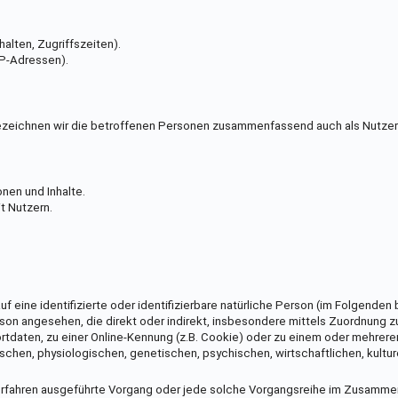
alten, Zugriffszeiten).
IP-Adressen).
eichnen wir die betroffenen Personen zusammenfassend auch als Nutzer
nen und Inhalte.
t Nutzern.
f eine identifizierte oder identifizierbare natürliche Person (im Folgenden 
Person angesehen, die direkt oder indirekt, insbesondere mittels Zuordnung z
tdaten, zu einer Online-Kennung (z.B. Cookie) oder zu einem oder mehrer
schen, physiologischen, genetischen, psychischen, wirtschaftlichen, kultur
er Verfahren ausgeführte Vorgang oder jede solche Vorgangsreihe im Zusamm