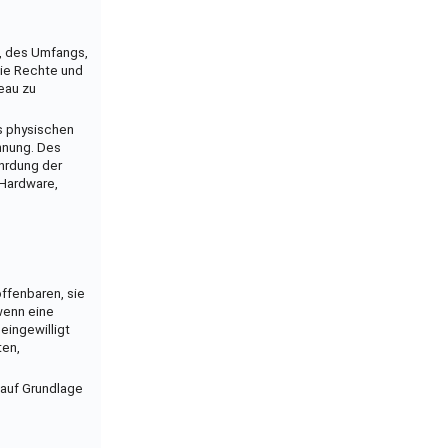
, des Umfangs,
die Rechte und
eau zu
s physischen
nnung. Des
hrdung der
 Hardware,
ffenbaren, sie
 wenn eine
 eingewilligt
ten,
 auf Grundlage