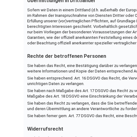
Übermittlungen in Drittländer
Sofern wir Daten in einem Drittland (d.h. außerhalb der Eur
im Rahmen der Inanspruchnahme von Diensten Dritter oder Of
Erfüllung unserer (vor)vertraglichen Pflichten, auf Grundlage
berechtigten Interessen geschieht. Vorbehaltlich gesetzliche
nur beim Vorliegen der besonderen Voraussetzungen der Art. 
Garantien, wie der offiziell anerkannten Feststellung eines 
oder Beachtung offiziell anerkannter spezieller vertragliche
Rechte der betroffenen Personen
Sie haben das Recht, eine Bestätigung darüber zu verlangen
weitere Informationen und Kopie der Daten entsprechend A
Sie haben entsprechend. Art. 16 DSGVO das Recht, die Verv
unrichtigen Daten zu verlangen.
Sie haben nach Maßgabe des Art. 17 DSGVO das Recht zu ver
Maßgabe des Art. 18 DSGVO eine Einschränkung der Verarbei
Sie haben das Recht zu verlangen, dass die Sie betreffende
und deren Übermittlung an andere Verantwortliche zu forder
Sie haben ferner gem. Art. 77 DSGVO das Recht, eine Besc
Widerrufsrecht