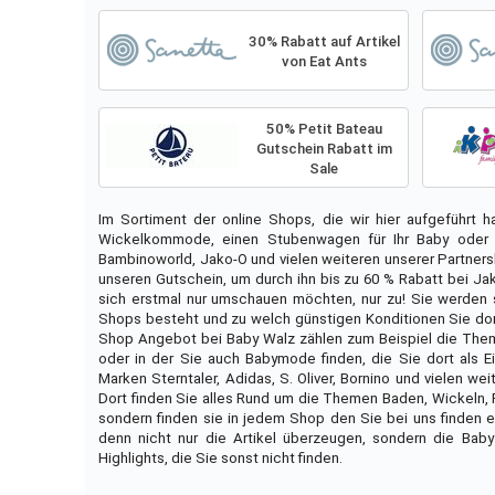
30% Rabatt auf Artikel
von Eat Ants
50% Petit Bateau
Gutschein Rabatt im
Sale
Im Sortiment der online Shops, die wir hier aufgeführt h
Wickelkommode, einen Stubenwagen für Ihr Baby oder au
Bambinoworld, Jako-O und vielen weiteren unserer Partnersh
unseren Gutschein, um durch ihn bis zu 60 % Rabatt bei J
sich erstmal nur umschauen möchten, nur zu! Sie werden 
Shops besteht und zu welch günstigen Konditionen Sie dor
Shop Angebot bei Baby Walz zählen zum Beispiel die Th
oder in der Sie auch Babymode finden, die Sie dort als 
Marken Sterntaler, Adidas, S. Oliver, Bornino und vielen we
Dort finden Sie alles Rund um die Themen Baden, Wickeln, Fü
sondern finden sie in jedem Shop den Sie bei uns finden ei
denn nicht nur die Artikel überzeugen, sondern die Ba
Highlights, die Sie sonst nicht finden.