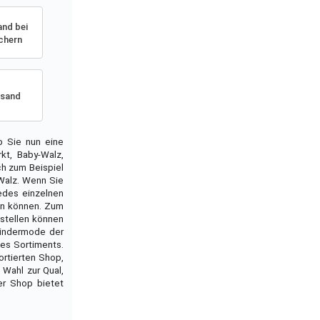
and bei
chern
rsand
Ob Sie nun eine
kt, Baby-Walz,
ch zum Beispiel
 Walz. Wenn Sie
edes einzelnen
en können. Zum
stellen können
Kindermode der
des Sortiments.
ortierten Shop,
 Wahl zur Qual,
er Shop bietet