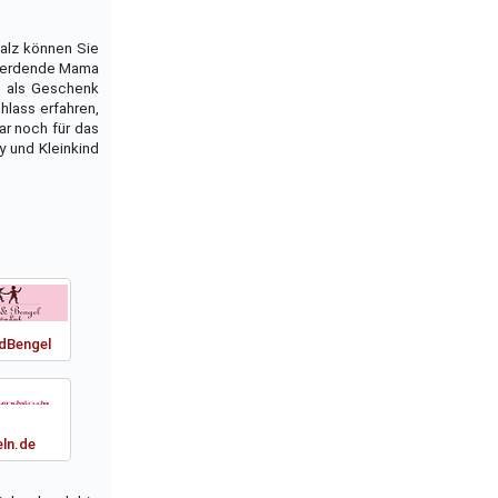
walz können Sie
e werdende Mama
d als Geschenk
hlass erfahren,
ar noch für das
y und Kleinkind
dBengel
ln.de