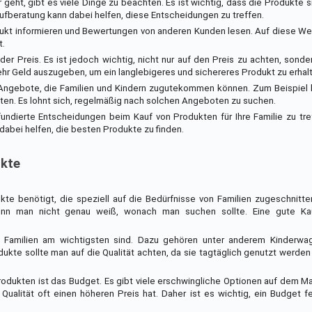
eht, gibt es viele Dinge zu beachten. Es ist wichtig, dass die Produkte si
ufberatung kann dabei helfen, diese Entscheidungen zu treffen.
rodukt informieren und Bewertungen von anderen Kunden lesen. Auf diese W
t.
der Preis. Es ist jedoch wichtig, nicht nur auf den Preis zu achten, sonde
ehr Geld auszugeben, um ein langlebigeres und sichereres Produkt zu erhal
e Angebote, die Familien und Kindern zugutekommen können. Zum Beispiel
en. Es lohnt sich, regelmäßig nach solchen Angeboten zu suchen.
undierte Entscheidungen beim Kauf von Produkten für Ihre Familie zu tre
bei helfen, die besten Produkte zu finden.
ukte
kte benötigt, die speziell auf die Bedürfnisse von Familien zugeschnitte
wenn man nicht genau weiß, wonach man suchen sollte. Eine gute Ka
 Familien am wichtigsten sind. Dazu gehören unter anderem Kinderwag
kte sollte man auf die Qualität achten, da sie tagtäglich genutzt werden
rodukten ist das Budget. Es gibt viele erschwingliche Optionen auf dem Mar
 Qualität oft einen höheren Preis hat. Daher ist es wichtig, ein Budget 