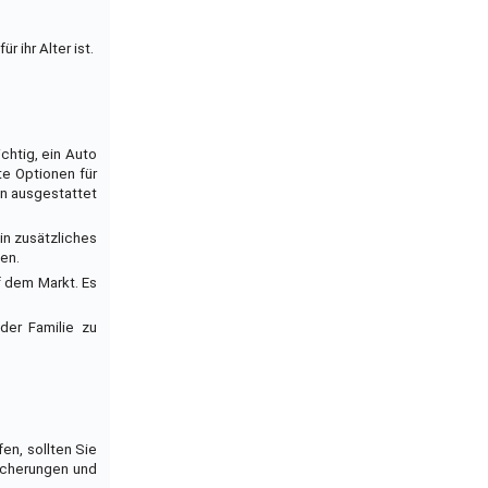
 ihr Alter ist.
chtig, ein Auto
te Optionen für
en ausgestattet
in zusätzliches
ten.
f dem Markt. Es
 der Familie zu
en, sollten Sie
icherungen und