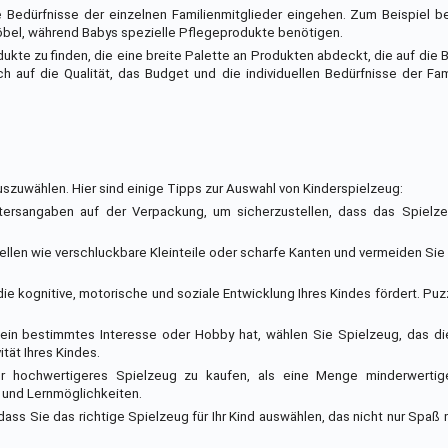
e Bedürfnisse der einzelnen Familienmitglieder eingehen. Zum Beispiel b
bel, während Babys spezielle Pflegeprodukte benötigen.
dukte zu finden, die eine breite Palette an Produkten abdeckt, die auf die 
h auf die Qualität, das Budget und die individuellen Bedürfnisse der Fam
d auszuwählen. Hier sind einige Tipps zur Auswahl von Kinderspielzeug:
tersangaben auf der Verpackung, um sicherzustellen, dass das Spielzeu
uellen wie verschluckbare Kleinteile oder scharfe Kanten und vermeiden Sie
die kognitive, motorische und soziale Entwicklung Ihres Kindes fördert. Puz
 ein bestimmtes Interesse oder Hobby hat, wählen Sie Spielzeug, das di
ität Ihres Kindes.
aber hochwertigeres Spielzeug zu kaufen, als eine Menge minderwertig
 und Lernmöglichkeiten.
dass Sie das richtige Spielzeug für Ihr Kind auswählen, das nicht nur Spaß