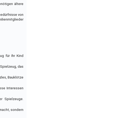
enötigen ältere
Bedürfnisse von
ilienmitglieder
g für Ihr Kind
 Spielzeug, das
zles, Bauklötze
ese Interessen
er Spielzeuge.
 macht, sondern