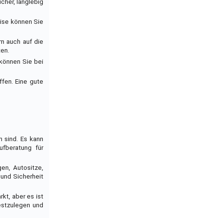
cher, langlebig
eise können Sie
rn auch auf die
ten.
 können Sie bei
ffen. Eine gute
n sind. Es kann
ufberatung für
en, Autositze,
 und Sicherheit
kt, aber es ist
festzulegen und