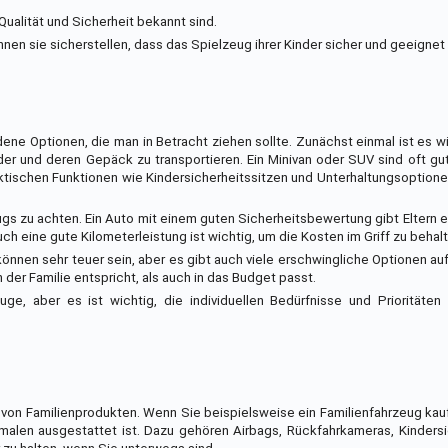
Qualität und Sicherheit bekannt sind.
n sie sicherstellen, dass das Spielzeug ihrer Kinder sicher und geeignet für
ene Optionen, die man in Betracht ziehen sollte. Zunächst einmal ist es wi
der und deren Gepäck zu transportieren. Ein Minivan oder SUV sind oft gu
aktischen Funktionen wie Kindersicherheitssitzen und Unterhaltungsoption
eugs zu achten. Ein Auto mit einem guten Sicherheitsbewertung gibt Eltern e
uch eine gute Kilometerleistung ist wichtig, um die Kosten im Griff zu behal
 können sehr teuer sein, aber es gibt auch viele erschwingliche Optionen au
 der Familie entspricht, als auch in das Budget passt.
ge, aber es ist wichtig, die individuellen Bedürfnisse und Prioritäten
 von Familienprodukten. Wenn Sie beispielsweise ein Familienfahrzeug kauf
malen ausgestattet ist. Dazu gehören Airbags, Rückfahrkameras, Kinders