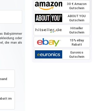
30 € Amazon
Gutschein
ABOUT YOU
Gutschein
Hitseller
Gutschein
das Babyzimmer
Bekleidung oder
15% eBay
el, die man als
Rabatt
Euronics
Gutschein
rsand
abatt im