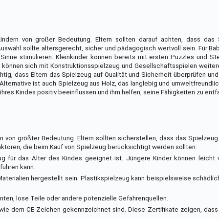
Kindern von großer Bedeutung. Eltern sollten darauf achten, dass das
Auswahl sollte altersgerecht, sicher und pädagogisch wertvoll sein. Für Ba
 Sinne stimulieren. Kleinkinder können bereits mit ersten Puzzles und St
r können sich mit Konstruktionsspielzeug und Gesellschaftsspielen weite
htig, dass Eltern das Spielzeug auf Qualität und Sicherheit überprüfen und
Alternative ist auch Spielzeug aus Holz, das langlebig und umweltfreundlich
hres Kindes positiv beeinflussen und ihm helfen, seine Fähigkeiten zu entfa
n von größter Bedeutung. Eltern sollten sicherstellen, dass das Spielzeug 
Faktoren, die beim Kauf von Spielzeug berücksichtigt werden sollten:
g für das Alter des Kindes geeignet ist. Jüngere Kinder können leicht 
führen kann.
 Materialien hergestellt sein. Plastikspielzeug kann beispielsweise schädli
nten, lose Teile oder andere potenzielle Gefahrenquellen.
en wie dem CE-Zeichen gekennzeichnet sind. Diese Zertifikate zeigen, das