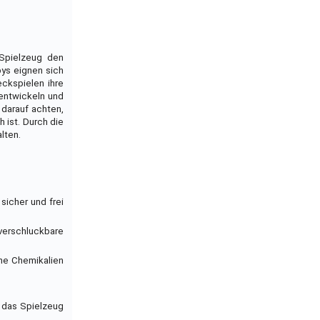
 Spielzeug den
bys eignen sich
eckspielen ihre
rentwickeln und
 darauf achten,
 ist. Durch die
lten.
sicher und frei
verschluckbare
che Chemikalien
s das Spielzeug