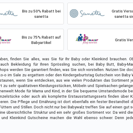
Bis zu 50% Rabatt bei
Gratis Vers
sanetta
sanetta si
Bis zu 75% Rabatt auf
Gratis Ve
Babyartikel
aben, finden Sie alles, was Sie für Ihr Baby oder Kleinkind brauchen. 
ch Bekleidung für Ihren Sprössling suchen, bei Baby Butt, Baby-Mar
ops werden Sie garantiert finden, was Sie sich vorstellen. Nutzen Sie do
ako-o im Sale zu ergattern oder den Kindergeburtstag Gutschein von Baby
staunen, wenn Sie entdecken, aus wie vielen Produkten das Sortiment j
t zu sehr qualitativen Kleidungsstücken, Möbeln und Spielsachen gelang
emenwelt Mode für Mama und Kind, in der Sie bequeme Umstandsmode be
Einzelstücke oder auch als komplette Erstausstattungssets finden über 
iteren. Die Pflege und Ernährung ist dort ebenfalls ein fester Bestandteil 
ttern und Stillen. Doch nicht nur bei Babywalz treffen Sie auf einen gut s
ne übersichtliche Struktur und ein sehr großes Sortiment vor. Da wird die
by und Kleinkind Gutscheine machen die Wahl ebenso schwer. Denn jed