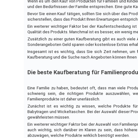
Wenn es um den Kauf von Produkten für Familien und Kinder g
und den Bedürfnissen der Familie entsprechen. Eine gute Ka
Bevor Sie einen Kauf tätigen, sollten Sie sich über das P
sicherstellen, dass das Produkt Ihren Erwartungen entsprich
Ein weiterer wichtiger Faktor bei der Kaufentscheidung ist 
Qualität des Produkts. Manchmal ist es besser, ein wenig m
Zusätzlich zu einer guten Kaufberatung gibt es auch viel
Sonderangeboten Geld sparen oder kostenlose Extras erhalt
Insgesamt ist es wichtig, dass Sie sich Zeit nehmen, um f
Kaufberatung und die Suche nach Angeboten können Ihnen da
Die beste Kaufberatung für Familienprod
Eine Familie zu haben, bedeutet oft, dass man viele Produ
schwierig sein, die richtigen Produkte auszuwählen, 
Familienprodukte ist daher unerlässlich.
Zunächst ist es wichtig zu wissen, welche Produkte für
Babytragen und Wickeltaschen. Bei der Auswahl dieser Produ
gewährleisten müssen.
Ein weiterer wichtiger Faktor bei der Auswahl von Familienp
auch wichtig, sich darüber im Klaren zu sein, dass höhere
abzuwägen, welche Produkte wirklich benötigt werden.