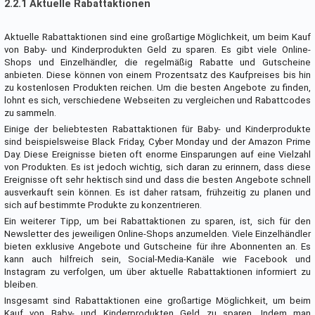
2.2.1 Aktuelle Rabattaktionen
Aktuelle Rabattaktionen sind eine großartige Möglichkeit, um beim Kauf
von Baby- und Kinderprodukten Geld zu sparen. Es gibt viele Online-
Shops und Einzelhändler, die regelmäßig Rabatte und Gutscheine
anbieten. Diese können von einem Prozentsatz des Kaufpreises bis hin
zu kostenlosen Produkten reichen. Um die besten Angebote zu finden,
lohnt es sich, verschiedene Webseiten zu vergleichen und Rabattcodes
zu sammeln.
Einige der beliebtesten Rabattaktionen für Baby- und Kinderprodukte
sind beispielsweise Black Friday, Cyber Monday und der Amazon Prime
Day. Diese Ereignisse bieten oft enorme Einsparungen auf eine Vielzahl
von Produkten. Es ist jedoch wichtig, sich daran zu erinnern, dass diese
Ereignisse oft sehr hektisch sind und dass die besten Angebote schnell
ausverkauft sein können. Es ist daher ratsam, frühzeitig zu planen und
sich auf bestimmte Produkte zu konzentrieren.
Ein weiterer Tipp, um bei Rabattaktionen zu sparen, ist, sich für den
Newsletter des jeweiligen Online-Shops anzumelden. Viele Einzelhändler
bieten exklusive Angebote und Gutscheine für ihre Abonnenten an. Es
kann auch hilfreich sein, Social-Media-Kanäle wie Facebook und
Instagram zu verfolgen, um über aktuelle Rabattaktionen informiert zu
bleiben.
Insgesamt sind Rabattaktionen eine großartige Möglichkeit, um beim
Kauf von Baby- und Kinderprodukten Geld zu sparen. Indem man