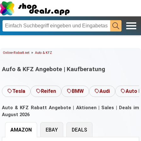
»
Online-Rabatt.net
Auto & KFZ
Aufo & KFZ Angebote | Kaufberatung
Tesla
Reifen
BMW
Audi
Auto 
Auto & KFZ Rabatt Angebote | Aktionen | Sales | Deals im
August 2026
AMAZON
EBAY
DEALS