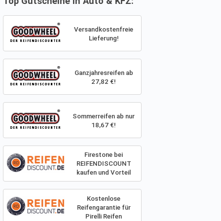
Top Gutscheine in Auto & KFZ:
Versandkostenfreie
Lieferung!
Ganzjahresreifen ab
27,82 €!
Sommerreifen ab nur
18,67 €!
Firestone bei
REIFENDISCOUNT
kaufen und Vorteil
sichern
Kostenlose
Reifengarantie für
Pirelli Reifen