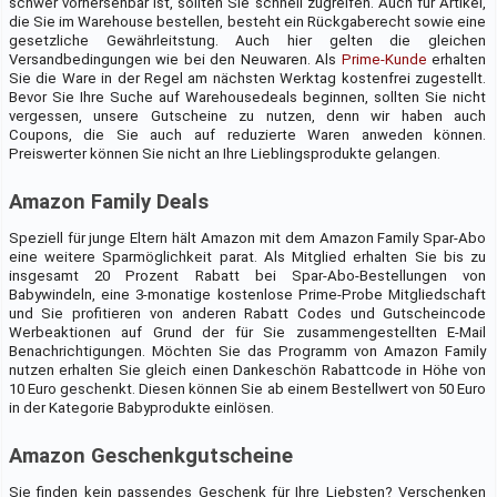
schwer vorhersehbar ist, sollten Sie schnell zugreifen. Auch für Artikel,
die Sie im Warehouse bestellen, besteht ein Rückgaberecht sowie eine
gesetzliche Gewährleitstung. Auch hier gelten die gleichen
Versandbedingungen wie bei den Neuwaren. Als
Prime-Kunde
erhalten
Sie die Ware in der Regel am nächsten Werktag kostenfrei zugestellt.
Bevor Sie Ihre Suche auf Warehousedeals beginnen, sollten Sie nicht
vergessen, unsere Gutscheine zu nutzen, denn wir haben auch
Coupons, die Sie auch auf reduzierte Waren anweden können.
Preiswerter können Sie nicht an Ihre Lieblingsprodukte gelangen.
Amazon Family Deals
Speziell für junge Eltern hält Amazon mit dem Amazon Family Spar-Abo
eine weitere Sparmöglichkeit parat. Als Mitglied erhalten Sie bis zu
insgesamt 20 Prozent Rabatt bei Spar-Abo-Bestellungen von
Babywindeln, eine 3-monatige kostenlose Prime-Probe Mitgliedschaft
und Sie profitieren von anderen Rabatt Codes und Gutscheincode
Werbeaktionen auf Grund der für Sie zusammengestellten E-Mail
Benachrichtigungen. Möchten Sie das Programm von Amazon Family
nutzen erhalten Sie gleich einen Dankeschön Rabattcode in Höhe von
10 Euro geschenkt. Diesen können Sie ab einem Bestellwert von 50 Euro
in der Kategorie Babyprodukte einlösen.
Amazon Geschenkgutscheine
Sie finden kein passendes Geschenk für Ihre Liebsten? Verschenken