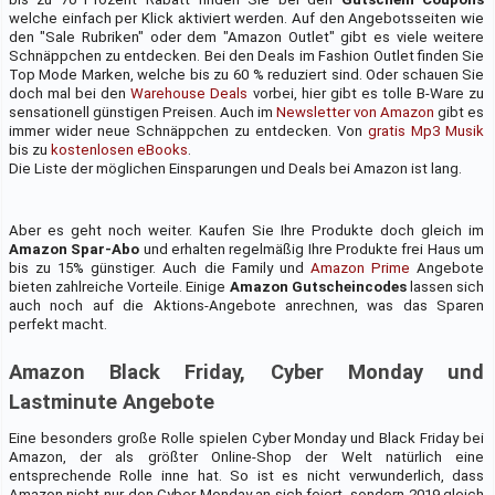
welche einfach per Klick aktiviert werden. Auf den Angebotsseiten wie
den "Sale Rubriken" oder dem "Amazon Outlet" gibt es viele weitere
Schnäppchen zu entdecken. Bei den Deals im Fashion Outlet finden Sie
Top Mode Marken, welche bis zu 60 % reduziert sind. Oder schauen Sie
doch mal bei den
Warehouse Deals
vorbei, hier gibt es tolle B-Ware zu
sensationell günstigen Preisen. Auch im
Newsletter von Amazon
gibt es
immer wider neue Schnäppchen zu entdecken. Von
gratis Mp3 Musik
bis zu
kostenlosen eBooks
.
Die Liste der möglichen Einsparungen und Deals bei Amazon ist lang.
Aber es geht noch weiter. Kaufen Sie Ihre Produkte doch gleich im
Amazon Spar-Abo
und erhalten regelmäßig Ihre Produkte frei Haus um
bis zu 15% günstiger. Auch die Family und
Amazon Prime
Angebote
bieten zahlreiche Vorteile. Einige
Amazon Gutscheincodes
lassen sich
auch noch auf die Aktions-Angebote anrechnen, was das Sparen
perfekt macht.
Amazon Black Friday, Cyber Monday und
Lastminute Angebote
Eine besonders große Rolle spielen Cyber Monday und Black Friday bei
Amazon, der als größter Online-Shop der Welt natürlich eine
entsprechende Rolle inne hat. So ist es nicht verwunderlich, dass
Amazon nicht nur den Cyber Monday an sich feiert, sondern 2019 gleich