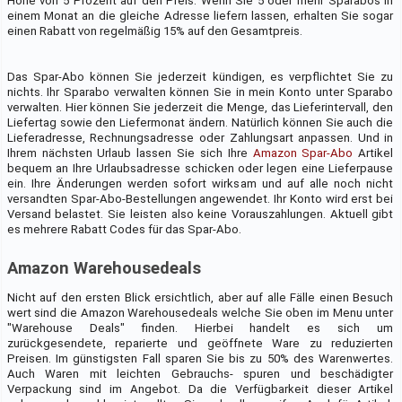
Höhe von 5 Prozent auf den Preis. Wenn Sie 5 oder mehr Sparabos in
einem Monat an die gleiche Adresse liefern lassen, erhalten Sie sogar
einen Rabatt von regelmäßig 15% auf den Gesamtpreis.
Das Spar-Abo können Sie jederzeit kündigen, es verpflichtet Sie zu
nichts. Ihr Sparabo verwalten können Sie in mein Konto unter Sparabo
verwalten. Hier können Sie jederzeit die Menge, das Lieferintervall, den
Liefertag sowie den Liefermonat ändern. Natürlich können Sie auch die
Lieferadresse, Rechnungsadresse oder Zahlungsart anpassen. Und in
Ihrem nächsten Urlaub lassen Sie sich Ihre
Amazon Spar-Abo
Artikel
bequem an Ihre Urlaubsadresse schicken oder legen eine Lieferpause
ein. Ihre Änderungen werden sofort wirksam und auf alle noch nicht
versandten Spar-Abo-Bestellungen angewendet. Ihr Konto wird erst bei
Versand belastet. Sie leisten also keine Vorauszahlungen. Aktuell gibt
es mehrere Rabatt Codes für das Spar-Abo.
Amazon Warehousedeals
Nicht auf den ersten Blick ersichtlich, aber auf alle Fälle einen Besuch
wert sind die Amazon Warehousedeals welche Sie oben im Menu unter
"Warehouse Deals" finden. Hierbei handelt es sich um
zurückgesendete, reparierte und geöffnete Ware zu reduzierten
Preisen. Im günstigsten Fall sparen Sie bis zu 50% des Warenwertes.
Auch Waren mit leichten Gebrauchs- spuren und beschädigter
Verpackung sind im Angebot. Da die Verfügbarkeit dieser Artikel