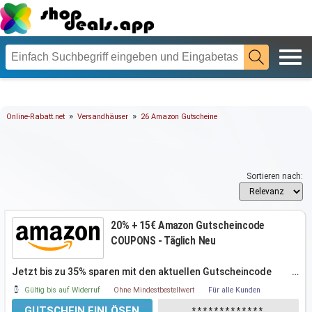
»
»
Online-Rabatt.net
Versandhäuser
26 Amazon Gutscheine
Sortieren nach:
20% + 15€ Amazon Gutscheincode
COUPONS - Täglich Neu
Jetzt bis zu 35% sparen mit den aktuellen Gutscheincode
…
Coupons. Gilt nur für
Gültig bis auf Widerruf
Ohne Mindestbestellwert
Für alle Kunden
GUTSCHEIN EINLÖSEN
*************