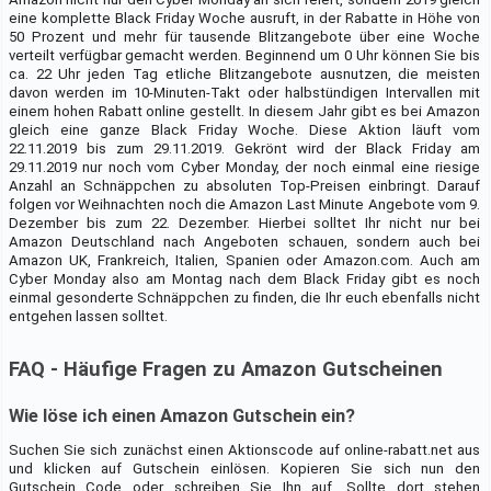
eine komplette Black Friday Woche ausruft, in der Rabatte in Höhe von
50 Prozent und mehr für tausende Blitzangebote über eine Woche
verteilt verfügbar gemacht werden. Beginnend um 0 Uhr können Sie bis
ca. 22 Uhr jeden Tag etliche Blitzangebote ausnutzen, die meisten
davon werden im 10-Minuten-Takt oder halbstündigen Intervallen mit
einem hohen Rabatt online gestellt. In diesem Jahr gibt es bei Amazon
gleich eine ganze Black Friday Woche. Diese Aktion läuft vom
22.11.2019 bis zum 29.11.2019. Gekrönt wird der Black Friday am
29.11.2019 nur noch vom Cyber Monday, der noch einmal eine riesige
Anzahl an Schnäppchen zu absoluten Top-Preisen einbringt. Darauf
folgen vor Weihnachten noch die Amazon Last Minute Angebote vom 9.
Dezember bis zum 22. Dezember. Hierbei solltet Ihr nicht nur bei
Amazon Deutschland nach Angeboten schauen, sondern auch bei
Amazon UK, Frankreich, Italien, Spanien oder Amazon.com. Auch am
Cyber Monday also am Montag nach dem Black Friday gibt es noch
einmal gesonderte Schnäppchen zu finden, die Ihr euch ebenfalls nicht
entgehen lassen solltet.
FAQ - Häufige Fragen zu Amazon Gutscheinen
Wie löse ich einen Amazon Gutschein ein?
Suchen Sie sich zunächst einen Aktionscode auf online-rabatt.net aus
und klicken auf Gutschein einlösen. Kopieren Sie sich nun den
Gutschein Code oder schreiben Sie Ihn auf. Sollte dort stehen