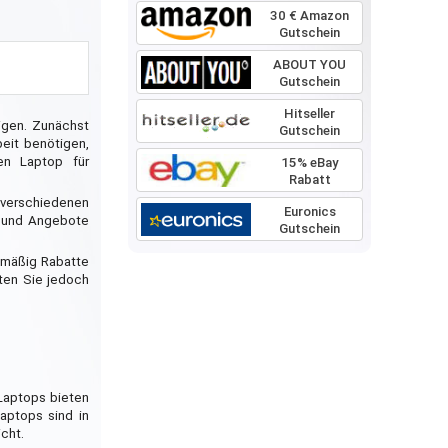
30 € Amazon
Gutschein
ABOUT YOU
Gutschein
Hitseller
igen. Zunächst
Gutschein
eit benötigen,
en Laptop für
15% eBay
Rabatt
n verschiedenen
Euronics
e und Angebote
Gutschein
elmäßig Rabatte
hten Sie jedoch
Laptops bieten
aptops sind in
cht.