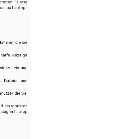
breiten Palette
 Toshiba Laptops
kmalen, die sie
charfe Anzeige
gslose Leistung
ße Dateien und
utzer, die viel
nd ein robustes
lässigen Laptop