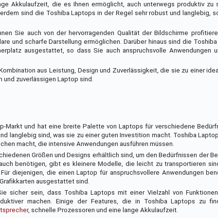
ge Akkulaufzeit, die es Ihnen ermöglicht, auch unterwegs produktiv zu 
rdem sind die Toshiba Laptops in der Regel sehr robust und langlebig, s
en Sie auch von der hervorragenden Qualität der Bildschirme profitiere
are und scharfe Darstellung ermöglichen. Darüber hinaus sind die Toshiba
herplatz ausgestattet, so dass Sie auch anspruchsvolle Anwendungen
mbination aus Leistung, Design und Zuverlässigkeit, die sie zu einer ideal
n und zuverlässigen Laptop sind.
-Markt und hat eine breite Palette von Laptops für verschiedene Bedürfn
und langlebig sind, was sie zu einer guten Investition macht. Toshiba Lapto
enschen macht, die intensive Anwendungen ausführen müssen.
erschiedenen Größen und Designs erhältlich sind, um den Bedürfnissen der B
uch benötigen, gibt es kleinere Modelle, die leicht zu transportieren s
. Für diejenigen, die einen Laptop für anspruchsvollere Anwendungen ben
Grafikkarten ausgestattet sind.
e sicher sein, dass Toshiba Laptops mit einer Vielzahl von Funktione
oduktiver machen. Einige der Features, die in Toshiba Laptops zu fin
tsprecher
, schnelle Prozessoren und eine lange Akkulaufzeit.