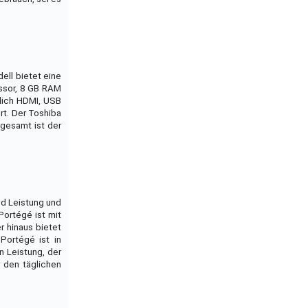
ell bietet eine
essor, 8 GB RAM
ßlich HDMI, USB
rt. Der Toshiba
gesamt ist der
nd Leistung und
Portégé ist mit
r hinaus bietet
Portégé ist in
n Leistung, der
r den täglichen