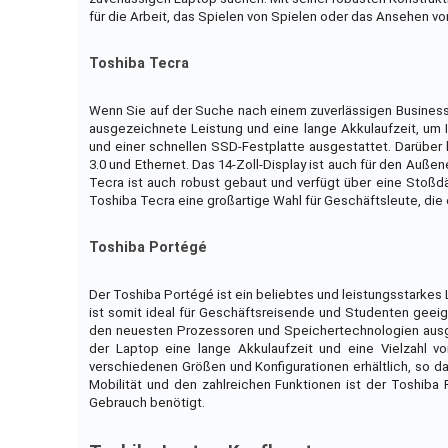
für die Arbeit, das Spielen von Spielen oder das Ansehen vo
Toshiba Tecra
Wenn Sie auf der Suche nach einem zuverlässigen Business-
ausgezeichnete Leistung und eine lange Akkulaufzeit, um Ih
und einer schnellen SSD-Festplatte ausgestattet. Darüber 
3.0 und Ethernet. Das 14-Zoll-Display ist auch für den Auße
Tecra ist auch robust gebaut und verfügt über eine Stoßd
Toshiba Tecra eine großartige Wahl für Geschäftsleute, die
Toshiba Portégé
Der Toshiba Portégé ist ein beliebtes und leistungsstarkes 
ist somit ideal für Geschäftsreisende und Studenten geeign
den neuesten Prozessoren und Speichertechnologien ausges
der Laptop eine lange Akkulaufzeit und eine Vielzahl 
verschiedenen Größen und Konfigurationen erhältlich, so da
Mobilität und den zahlreichen Funktionen ist der Toshiba 
Gebrauch benötigt.