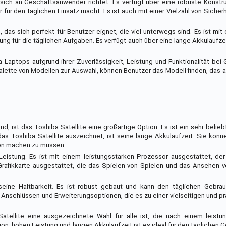
 sich an Geschäftsanwender richtet. Es verfügt über eine robuste Konstr
 für den täglichen Einsatz macht. Es ist auch mit einer Vielzahl von Sicher
das sich perfekt für Benutzer eignet, die viel unterwegs sind. Es ist mit 
ng für die täglichen Aufgaben. Es verfügt auch über eine lange Akkulaufzei
aptops aufgrund ihrer Zuverlässigkeit, Leistung und Funktionalität bei
alette von Modellen zur Auswahl, können Benutzer das Modell finden, das 
 ist das Toshiba Satellite eine großartige Option. Es ist ein sehr belie
 das Toshiba Satellite auszeichnet, ist seine lange Akkulaufzeit. Sie kön
den machen zu müssen.
 Leistung. Es ist mit einem leistungsstarken Prozessor ausgestattet, de
n Grafikkarte ausgestattet, die das Spielen von Spielen und das Ansehen
 seine Haltbarkeit. Es ist robust gebaut und kann den täglichen Gebra
n Anschlüssen und Erweiterungsoptionen, die es zu einer vielseitigen und p
ellite eine ausgezeichnete Wahl für alle ist, die nach einem leistu
on, hohen Leistung und langen Akkulaufzeit ist es ideal für den täglichen G