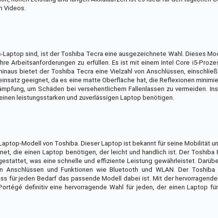
n Videos.
Laptop sind, ist der Toshiba Tecra eine ausgezeichnete Wahl. Dieses Mod
re Arbeitsanforderungen zu erfüllen. Es ist mit einem Intel Core i5-Proz
hinaus bietet der Toshiba Tecra eine Vielzahl von Anschlüssen, einschlie
neinsatz geeignet, da es eine matte Oberfläche hat, die Reflexionen minimie
ämpfung, um Schäden bei versehentlichem Fallenlassen zu vermeiden. Ins
 einen leistungsstarken und zuverlässigen Laptop benötigen.
Laptop-Modell von Toshiba. Dieser Laptop ist bekannt für seine Mobilität u
et, die einen Laptop benötigen, der leicht und handlich ist. Der Toshiba 
tattet, was eine schnelle und effiziente Leistung gewährleistet. Darübe
von Anschlüssen und Funktionen wie Bluetooth und WLAN. Der Toshiba 
ss für jeden Bedarf das passende Modell dabei ist. Mit der hervorragende
Portégé definitiv eine hervorragende Wahl für jeden, der einen Laptop fü