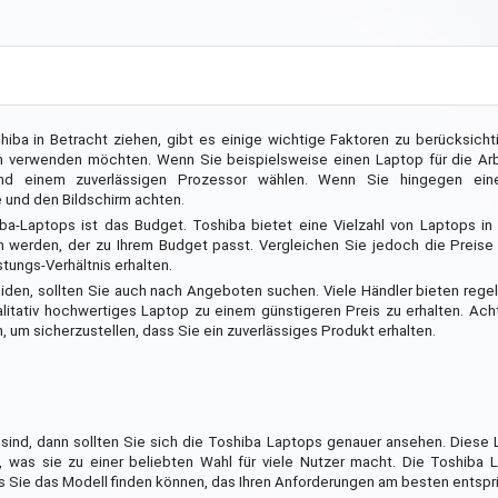
ba in Betracht ziehen, gibt es einige wichtige Faktoren zu berücksicht
ch verwenden möchten. Wenn Sie beispielsweise einen Laptop für die Arb
d einem zuverlässigen Prozessor wählen. Wenn Sie hingegen ein
e und den Bildschirm achten.
iba-Laptops ist das Budget. Toshiba bietet eine Vielzahl von Laptops i
en werden, der zu Ihrem Budget passt. Vergleichen Sie jedoch die Preis
stungs-Verhältnis erhalten.
iden, sollten Sie auch nach Angeboten suchen. Viele Händler bieten reg
litativ hochwertiges Laptop zu einem günstigeren Preis zu erhalten. Ac
, um sicherzustellen, dass Sie ein zuverlässiges Produkt erhalten.
ind, dann sollten Sie sich die Toshiba Laptops genauer ansehen. Diese 
 was sie zu einer beliebten Wahl für viele Nutzer macht. Die Toshiba L
s Sie das Modell finden können, das Ihren Anforderungen am besten entspri