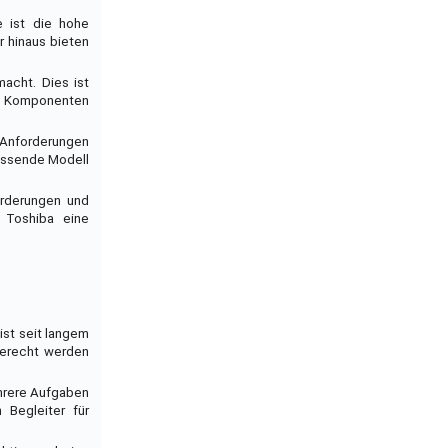
e ist die hohe
r hinaus bieten
acht. Dies ist
en Komponenten
 Anforderungen
passende Modell
orderungen und
t Toshiba eine
ist seit langem
gerecht werden
ehrere Aufgaben
 Begleiter für