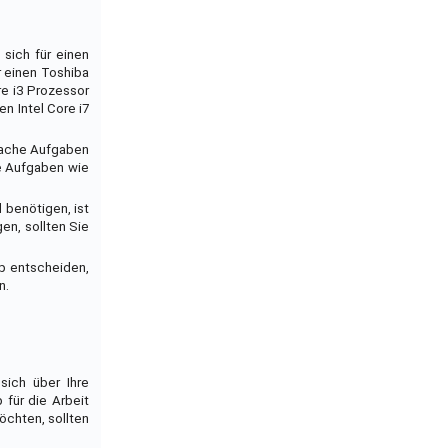
 sich für einen
r einen Toshiba
re i3 Prozessor
n Intel Core i7
nfache Aufgaben
re Aufgaben wie
 benötigen, ist
en, sollten Sie
op entscheiden,
n.
sich über Ihre
 für die Arbeit
chten, sollten