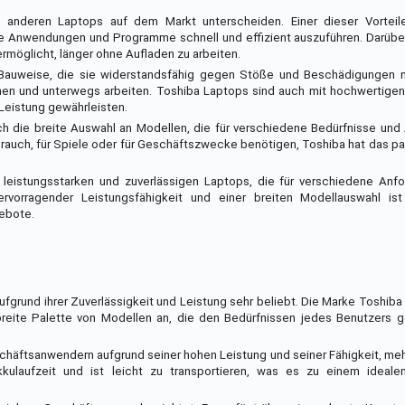
n anderen Laptops auf dem Markt unterscheiden. Einer dieser Vorteil
lle Anwendungen und Programme schnell und effizient auszuführen. Darübe
rmöglicht, länger ohne Aufladen zu arbeiten.
e Bauweise, die sie widerstandsfähig gegen Stöße und Beschädigungen m
ehmen und unterwegs arbeiten. Toshiba Laptops sind auch mit hochwertig
Leistung gewährleisten.
h die breite Auswahl an Modellen, die für verschiedene Bedürfnisse und
ebrauch, für Spiele oder für Geschäftszwecke benötigen, Toshiba hat das 
leistungsstarken und zuverlässigen Laptops, die für verschiedene Anf
rvorragender Leistungsfähigkeit und einer breiten Modellauswahl is
ebote.
fgrund ihrer Zuverlässigkeit und Leistung sehr beliebt. Die Marke Toshiba 
breite Palette von Modellen an, die den Bedürfnissen jedes Benutzers 
eschäftsanwendern aufgrund seiner hohen Leistung und seiner Fähigkeit, m
kkulaufzeit und ist leicht zu transportieren, was es zu einem idealen