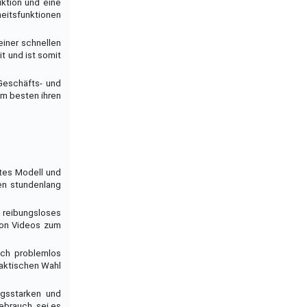
uktion und eine
heitsfunktionen
einer schnellen
t und ist somit
 Geschäfts- und
am besten ihren
btes Modell und
nen stundenlang
r reibungsloses
 von Videos zum
uch problemlos
raktischen Wahl
ngsstarken und
ebrauch, sei es