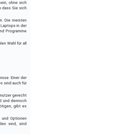
sein, ohne sich
o dass Sie sich
n. Die meisten
 Laptops in der
 und Programme
en Wahl für all
isse. Einer der
ps sind auch für
enutzer gerecht
ind und dennoch
ötigen, gibt es
n und Optionen
den sind, sind