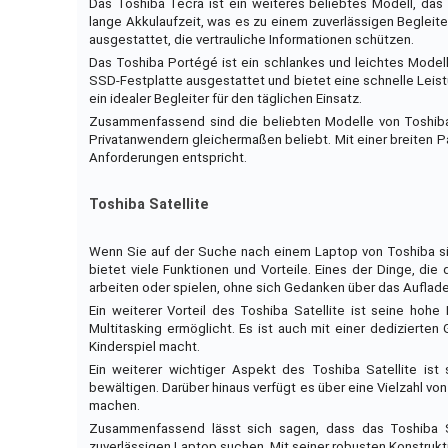
Das Toshiba Tecra ist ein weiteres beliebtes Modell, das
lange Akkulaufzeit, was es zu einem zuverlässigen Begleiter
ausgestattet, die vertrauliche Informationen schützen.
Das Toshiba Portégé ist ein schlankes und leichtes Modell, 
SSD-Festplatte ausgestattet und bietet eine schnelle Leistu
ein idealer Begleiter für den täglichen Einsatz.
Zusammenfassend sind die beliebten Modelle von Toshiba L
Privatanwendern gleichermaßen beliebt. Mit einer breiten P
Anforderungen entspricht.
Toshiba Satellite
Wenn Sie auf der Suche nach einem Laptop von Toshiba sind,
bietet viele Funktionen und Vorteile. Eines der Dinge, die
arbeiten oder spielen, ohne sich Gedanken über das Aufla
Ein weiterer Vorteil des Toshiba Satellite ist seine hohe
Multitasking ermöglicht. Es ist auch mit einer dedizierte
Kinderspiel macht.
Ein weiterer wichtiger Aspekt des Toshiba Satellite ist
bewältigen. Darüber hinaus verfügt es über eine Vielzahl vo
machen.
Zusammenfassend lässt sich sagen, dass das Toshiba Sat
zuverlässigen Laptop suchen. Mit seiner robusten Konstrukti