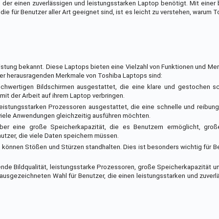
der einen zuverlässigen und leistungsstarken Laptop benötigt. Mit einer 
die für Benutzer aller Art geeignet sind, ist es leicht zu verstehen, warum
eistung bekannt. Diese Laptops bieten eine Vielzahl von Funktionen und Mer
der herausragenden Merkmale von Toshiba Laptops sind:
hochwertigen Bildschirmen ausgestattet, die eine klare und gestochen s
t mit der Arbeit auf ihrem Laptop verbringen.
leistungsstarken Prozessoren ausgestattet, die eine schnelle und reibun
e viele Anwendungen gleichzeitig ausführen möchten.
ber eine große Speicherkapazität, die es Benutzern ermöglicht, gro
utzer, die viele Daten speichern müssen.
können Stößen und Stürzen standhalten. Dies ist besonders wichtig für Ben
e Bildqualität, leistungsstarke Prozessoren, große Speicherkapazität u
usgezeichneten Wahl für Benutzer, die einen leistungsstarken und zuver