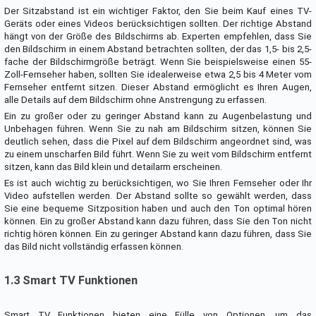
Der Sitzabstand ist ein wichtiger Faktor, den Sie beim Kauf eines TV-
Geräts oder eines Videos berücksichtigen sollten. Der richtige Abstand
hängt von der Größe des Bildschirms ab. Experten empfehlen, dass Sie
den Bildschirm in einem Abstand betrachten sollten, der das 1,5- bis 2,5-
fache der Bildschirmgröße beträgt. Wenn Sie beispielsweise einen 55-
Zoll-Fernseher haben, sollten Sie idealerweise etwa 2,5 bis 4 Meter vom
Fernseher entfernt sitzen. Dieser Abstand ermöglicht es Ihren Augen,
alle Details auf dem Bildschirm ohne Anstrengung zu erfassen.
Ein zu großer oder zu geringer Abstand kann zu Augenbelastung und
Unbehagen führen. Wenn Sie zu nah am Bildschirm sitzen, können Sie
deutlich sehen, dass die Pixel auf dem Bildschirm angeordnet sind, was
zu einem unscharfen Bild führt. Wenn Sie zu weit vom Bildschirm entfernt
sitzen, kann das Bild klein und detailarm erscheinen.
Es ist auch wichtig zu berücksichtigen, wo Sie Ihren Fernseher oder Ihr
Video aufstellen werden. Der Abstand sollte so gewählt werden, dass
Sie eine bequeme Sitzposition haben und auch den Ton optimal hören
können. Ein zu großer Abstand kann dazu führen, dass Sie den Ton nicht
richtig hören können. Ein zu geringer Abstand kann dazu führen, dass Sie
das Bild nicht vollständig erfassen können.
1.3 Smart TV Funktionen
Smart TV Funktionen bieten eine Fülle von Optionen, um das