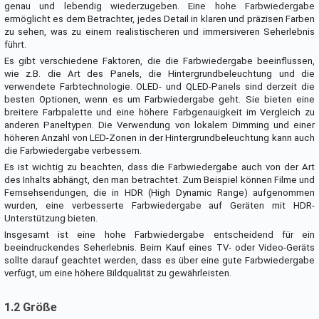
genau und lebendig wiederzugeben. Eine hohe Farbwiedergabe
ermöglicht es dem Betrachter, jedes Detail in klaren und präzisen Farben
zu sehen, was zu einem realistischeren und immersiveren Seherlebnis
führt.
Es gibt verschiedene Faktoren, die die Farbwiedergabe beeinflussen,
wie z.B. die Art des Panels, die Hintergrundbeleuchtung und die
verwendete Farbtechnologie. OLED- und QLED-Panels sind derzeit die
besten Optionen, wenn es um Farbwiedergabe geht. Sie bieten eine
breitere Farbpalette und eine höhere Farbgenauigkeit im Vergleich zu
anderen Paneltypen. Die Verwendung von lokalem Dimming und einer
höheren Anzahl von LED-Zonen in der Hintergrundbeleuchtung kann auch
die Farbwiedergabe verbessern.
Es ist wichtig zu beachten, dass die Farbwiedergabe auch von der Art
des Inhalts abhängt, den man betrachtet. Zum Beispiel können Filme und
Fernsehsendungen, die in HDR (High Dynamic Range) aufgenommen
wurden, eine verbesserte Farbwiedergabe auf Geräten mit HDR-
Unterstützung bieten.
Insgesamt ist eine hohe Farbwiedergabe entscheidend für ein
beeindruckendes Seherlebnis. Beim Kauf eines TV- oder Video-Geräts
sollte darauf geachtet werden, dass es über eine gute Farbwiedergabe
verfügt, um eine höhere Bildqualität zu gewährleisten.
1.2 Größe