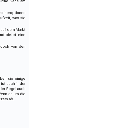
elche Serie am
peicheroptionen
ufzeit, was sie
s auf dem Markt
und bietet eine
jedoch von den
ben sie einige
ist auch in der
 der Regel auch
 Wenn es um die
tzers ab.