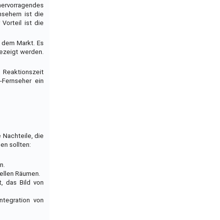
 hervorragendes
nsehern ist die
Vorteil ist die
f dem Markt. Es
gezeigt werden.
 Reaktionszeit
-Fernseher ein
e Nachteile, die
en sollten:
n.
hellen Räumen.
, das Bild von
ntegration von