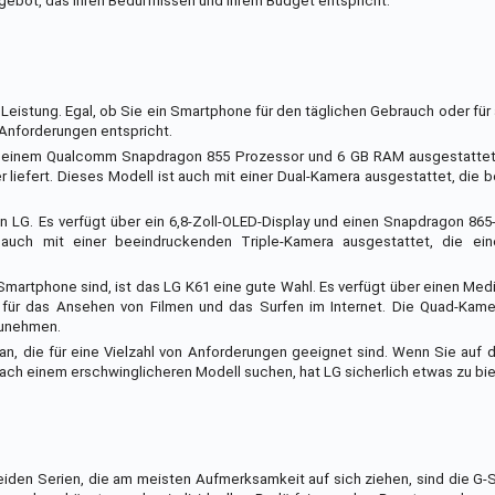
gebot, das Ihren Bedürfnissen und Ihrem Budget entspricht.
 Leistung. Egal, ob Sie ein Smartphone für den täglichen Gebrauch oder für
 Anforderungen entspricht.
t einem Qualcomm Snapdragon 855 Prozessor und 6 GB RAM ausgestattet i
er liefert. Dieses Modell ist auch mit einer Dual-Kamera ausgestattet, die
 LG. Es verfügt über ein 6,8-Zoll-OLED-Display und einen Snapdragon 865
 auch mit einer beeindruckenden Triple-Kamera ausgestattet, die ein
artphone sind, ist das LG K61 eine gute Wahl. Es verfügt über einen Med
t für das Ansehen von Filmen und das Surfen im Internet. Die Quad-Kam
zunehmen.
an, die für eine Vielzahl von Anforderungen geeignet sind. Wenn Sie auf
ach einem erschwinglicheren Modell suchen, hat LG sicherlich etwas zu bie
eiden Serien, die am meisten Aufmerksamkeit auf sich ziehen, sind die G-S