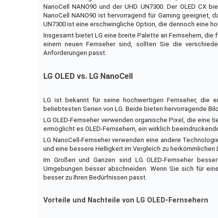
NanoCell NANO90 und der UHD UN7300. Der OLED CX bietet
NanoCell NANO90 ist hervorragend für Gaming geeignet, da
UN7300 ist eine erschwingliche Option, die dennoch eine hoh
Insgesamt bietet LG eine breite Palette an Fernsehern, die
einem neuen Fernseher sind, sollten Sie die verschied
Anforderungen passt.
LG OLED vs. LG NanoCell
LG ist bekannt für seine hochwertigen Fernseher, die e
beliebtesten Serien von LG. Beide bieten hervorragende Bild
LG OLED-Fernseher verwenden organische Pixel, die eine t
ermöglicht es OLED-Fernsehern, ein wirklich beeindruckendes
LG NanoCell-Fernseher verwenden eine andere Technologie,
und eine bessere Helligkeit im Vergleich zu herkömmlichen
Im Großen und Ganzen sind LG OLED-Fernseher besser 
Umgebungen besser abschneiden. Wenn Sie sich für einen
besser zu Ihren Bedürfnissen passt.
Vorteile und Nachteile von LG OLED-Fernsehern