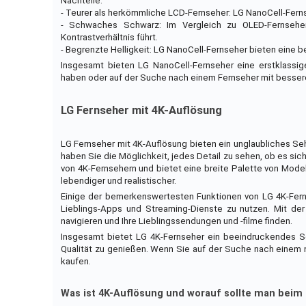
Nachteile:
- Teurer als herkömmliche LCD-Fernseher: LG NanoCell-Ferns
- Schwaches Schwarz: Im Vergleich zu OLED-Fernsehe
Kontrastverhältnis führt.
- Begrenzte Helligkeit: LG NanoCell-Fernseher bieten eine b
Insgesamt bieten LG NanoCell-Fernseher eine erstklassige
haben oder auf der Suche nach einem Fernseher mit besserem 
LG Fernseher mit 4K-Auflösung
LG Fernseher mit 4K-Auflösung bieten ein unglaubliches Seh
haben Sie die Möglichkeit, jedes Detail zu sehen, ob es sich
von 4K-Fernsehern und bietet eine breite Palette von Model
lebendiger und realistischer.
Einige der bemerkenswertesten Funktionen von LG 4K-Ferns
Lieblings-Apps und Streaming-Dienste zu nutzen. Mit d
navigieren und Ihre Lieblingssendungen und -filme finden.
Insgesamt bietet LG 4K-Fernseher ein beeindruckendes Se
Qualität zu genießen. Wenn Sie auf der Suche nach einem n
kaufen.
Was ist 4K-Auflösung und worauf sollte man beim