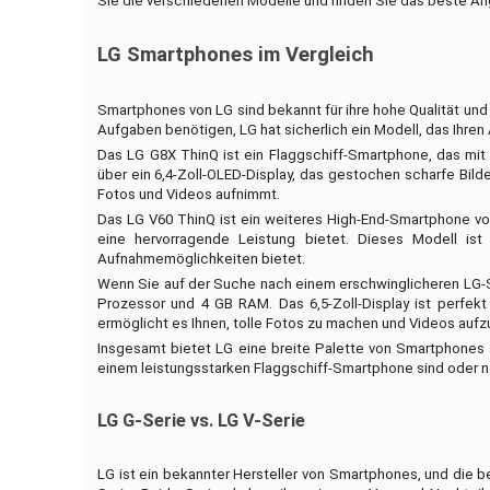
Sie die verschiedenen Modelle und finden Sie das beste An
LG Smartphones im Vergleich
Smartphones von LG sind bekannt für ihre hohe Qualität und
Aufgaben benötigen, LG hat sicherlich ein Modell, das Ihren
Das LG G8X ThinQ ist ein Flaggschiff-Smartphone, das mi
über ein 6,4-Zoll-OLED-Display, das gestochen scharfe Bild
Fotos und Videos aufnimmt.
Das LG V60 ThinQ ist ein weiteres High-End-Smartphone von
eine hervorragende Leistung bietet. Dieses Modell ist
Aufnahmemöglichkeiten bietet.
Wenn Sie auf der Suche nach einem erschwinglicheren LG-Sm
Prozessor und 4 GB RAM. Das 6,5-Zoll-Display ist perfek
ermöglicht es Ihnen, tolle Fotos zu machen und Videos auf
Insgesamt bietet LG eine breite Palette von Smartphones 
einem leistungsstarken Flaggschiff-Smartphone sind oder n
LG G-Serie vs. LG V-Serie
LG ist ein bekannter Hersteller von Smartphones, und die b