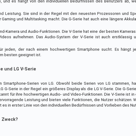
e, und es hängt von den individuellen Bedürfnissen des Benutzers ab, w
 und Leistung. Sie sind in der Regel mit den neuesten Prozessoren und S
 Gaming und Multitasking macht. Die G-Serie hat auch eine längere Akkula
h-End-Kamera und Audio-Funktionen. Die V-Serie hat eine der besten Kamera
d Videos aufnehmen. Das Audio-System der V-Serie ist auch erstklassig 
für jeden, der nach einem hochwertigen Smartphone sucht. Es hängt 
am besten geeignet ist.
e und LG V-Serie
en Smartphone-Serien von LG. Obwohl beide Serien von LG stammen, ha
G-Serie in der Regel ein größeres Display als die LG V-Serie. Die G-Serie 
kannt für ihre hochwertigen Audio- und Video-Funktionen. Die V-Serie ist in
hervorragende Leistung und bieten viele Funktionen, die Nutzer schätzen.
 es in erster Linie von den individuellen Bedürfnissen und Vorlieben des Nu
n Zweck?