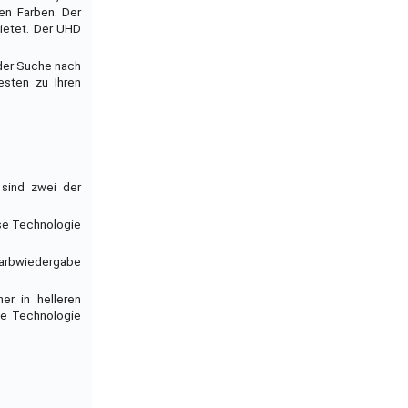
en Farben. Der
bietet. Der UHD
 der Suche nach
esten zu Ihren
 sind zwei der
ese Technologie
 Farbwiedergabe
r in helleren
he Technologie