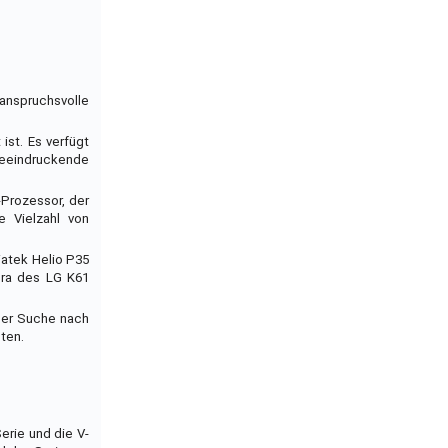
 anspruchsvolle
st. Es verfügt
 beeindruckende
-Prozessor, der
e Vielzahl von
iatek Helio P35
era des LG K61
 der Suche nach
ten.
erie und die V-