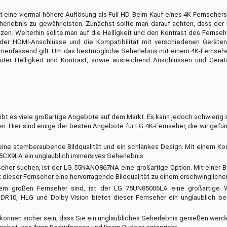
t eine viermal höhere Auflösung als Full HD. Beim Kauf eines 4K-Fernsehers
erlebnis zu gewährleisten. Zunächst sollte man darauf achten, dass der
zen. Weiterhin sollte man auf die Helligkeit und den Kontrast des Fernse
l der HDMI-Anschlüsse und die Kompatibilität mit verschiedenen Geräten
mmenfassend gilt: Um das bestmögliche Seherlebnis mit einem 4K-Fernsehe
uter Helligkeit und Kontrast, sowie ausreichend Anschlüssen und Geräte
bt es viele großartige Angebote auf dem Markt. Es kann jedoch schwierig s
en. Hier sind einige der besten Angebote für LG 4K-Fernseher, die wir gef
ine atemberaubende Bildqualität und ein schlankes Design. Mit einem Kon
5CX9LA ein unglaublich immersives Seherlebnis.
her suchen, ist der LG 55NANO867NA eine großartige Option. Mit einer B
 dieser Fernseher eine hervorragende Bildqualität zu einem erschwinglichen
 großen Fernseher sind, ist der LG 75UN85006LA eine großartige Wa
HDR10, HLG und Dolby Vision bietet dieser Fernseher ein unglaublich b
 können sicher sein, dass Sie ein unglaubliches Seherlebnis genießen werd