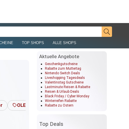
CHEINE
TOP SHOPS
ALLE SHOPS
Aktuelle Angebote
Geschenkgutscheine
Rabatte zum Muttertag
Nintendo Switch Deals
Liveshopping Tagesdeals
Valentinstag Gutscheine
Lastminute Reisen & Rabatte
Reisen & Urlaub Deals
Black Friday / Cyber Monday
Winterreifen Rabatte
er
OLED TV & Fernseher
4K Fernseher
Tec
Rabatte zu Ostern
Top Deals