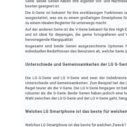
Serie. Beide Serien haben ihre eigenen Vor- und Nachteil
besten geeignet ist.
Die G-Serie ist bekannt für ihre erstklassigen Funktionen
ausgestattet, was sie zu einem großartigen Smartphone für
zu einem idealen Begleiter für unterwegs macht.
Auf der anderen Seite ist die V-Serie bekannt für ihre Hig
und ist ideal für diejenigen, die gerne fotografieren un
hervorragende Klangqualität.
Insgesamt sind beide Serien ausgezeichnete Optionen 
individuellen Bedürfnissen des Benutzers ab, welche Serie 
Unterschiede und Gemeinsamkeiten der LG G-Seri
Die LG G-Serie und LG V-Serie sind zwei der beliebtest
Unterschiede und Gemeinsamkeiten. Zum Beispiel hat die LG 
Regel teurer als die V-Serie. Die LG V-Serie hingegen ist be
robuster als die G-Serie. Beide Serien haben jedoch eine 
Wahl zwischen der LG G-Serie und der LG V-Serie geht, hängt
Welches LG Smartphone ist das beste für welche
Welches LG Smartphone ist das beste für welchen Zweck?