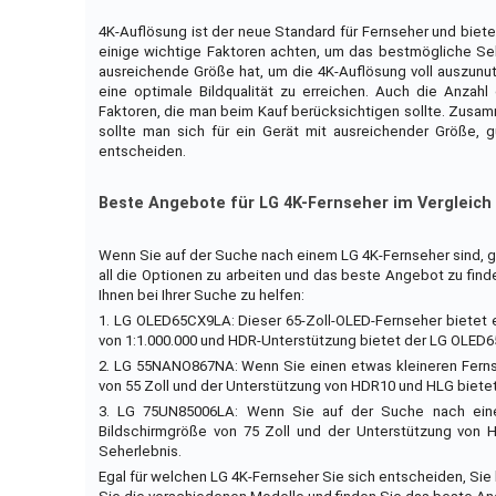
4K-Auflösung ist der neue Standard für Fernseher und biete
einige wichtige Faktoren achten, um das bestmögliche Seh
ausreichende Größe hat, um die 4K-Auflösung voll auszunut
eine optimale Bildqualität zu erreichen. Auch die Anzah
Faktoren, die man beim Kauf berücksichtigen sollte. Zusa
sollte man sich für ein Gerät mit ausreichender Größe, g
entscheiden.
Beste Angebote für LG 4K-Fernseher im Vergleich
Wenn Sie auf der Suche nach einem LG 4K-Fernseher sind, gi
all die Optionen zu arbeiten und das beste Angebot zu find
Ihnen bei Ihrer Suche zu helfen:
1. LG OLED65CX9LA: Dieser 65-Zoll-OLED-Fernseher bietet e
von 1:1.000.000 und HDR-Unterstützung bietet der LG OLED6
2. LG 55NANO867NA: Wenn Sie einen etwas kleineren Fernse
von 55 Zoll und der Unterstützung von HDR10 und HLG bietet
3. LG 75UN85006LA: Wenn Sie auf der Suche nach einem
Bildschirmgröße von 75 Zoll und der Unterstützung von 
Seherlebnis.
Egal für welchen LG 4K-Fernseher Sie sich entscheiden, Sie