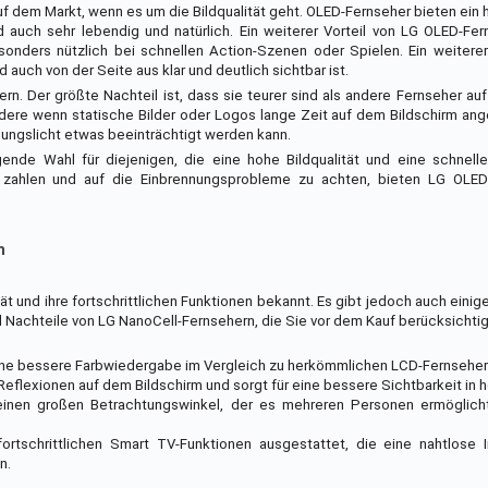
f dem Markt, wenn es um die Bildqualität geht. OLED-Fernseher bieten ein
 auch sehr lebendig und natürlich. Ein weiterer Vorteil von LG OLED-Fer
sonders nützlich bei schnellen Action-Szenen oder Spielen. Ein weiterer 
 auch von der Seite aus klar und deutlich sichtbar ist.
n. Der größte Nachteil ist, dass sie teurer sind als andere Fernseher au
dere wenn statische Bilder oder Logos lange Zeit auf dem Bildschirm an
ebungslicht etwas beeinträchtigt werden kann.
nde Wahl für diejenigen, die eine hohe Bildqualität und eine schnelle
 zahlen und auf die Einbrennungsprobleme zu achten, bieten LG OLED
n
ät und ihre fortschrittlichen Funktionen bekannt. Es gibt jedoch auch einig
nd Nachteile von LG NanoCell-Fernsehern, die Sie vor dem Kauf berücksichtig
ine bessere Farbwiedergabe im Vergleich zu herkömmlichen LCD-Fernseher
Reflexionen auf dem Bildschirm und sorgt für eine bessere Sichtbarkeit in 
 einen großen Betrachtungswinkel, der es mehreren Personen ermöglicht
ortschrittlichen Smart TV-Funktionen ausgestattet, die eine nahtlose I
n.