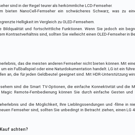
eher sind in der Regel teurer als herkömmliche LCD-Fernseher.
rn bieten NanoCell-Fernseher ein schwächeres Schwarz, was zu ein
egrenzte Helligkeit im Vergleich zu OLED-Fernsehern.
 Bildqualität und fortschrittliche Funktionen. Wenn Sie jedoch ein beg
Kontrastverhältnis sind, sollten Sie vielleicht einen OLED-Fernseher in Be
erlebnis, das die meisten anderen Fernseher nicht bieten können. Mit ein
 um ein Fußballspiel oder eine Naturdokumentation handelt. LG ist ein führe
len an, die für jeden Geldbeutel geeignet sind. Mit HDR-Unterstützung wir
ehern sind die Smart TV-Optionen, die einfache Konnektivität und die Mö
er Magic Remote-Fernbedienung können Sie durch einfache Gesten und
herlebnis und die Möglichkeit, Ihre Lieblingssendungen und -filme in n
euen Fernseher sind, sollten Sie unbedingt in Betracht ziehen, einen LG 
 Kauf achten?