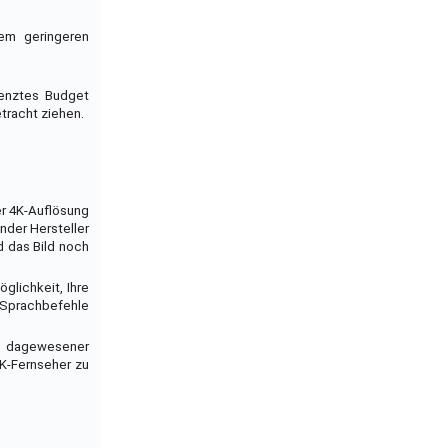
em geringeren
renztes Budget
tracht ziehen.
er 4K-Auflösung
nder Hersteller
d das Bild noch
glichkeit, Ihre
 Sprachbefehle
ie dagewesener
4K-Fernseher zu