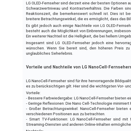
LG OLED-Fernseher sind derzeit eine der besten Optionen au
Schwarzwertniveau und Kontrastverhältnis. Die Farben sind
Reaktionszeit, die bemerkenswert schnell ist. Dies ist be
breitere Betrachtungswinkel, die es ermöglicht, dass das Bild
Es gibt jedoch auch einige Nachteile von LG OLED-Fernseher
besteht auch die Möglichkeit von Einbrennungen, insbeson
Ein weiterer Nachteil ist die Helligkeit, die bei hellem Umg
Insgesamt sind LG OLED-Fernseher jedoch eine hervorrage
wünschen. Wenn Sie bereit sind, den höheren Preis zu
unglaubliches Seherlebnis.
Vorteile und Nachteile von LG NanoCell-Fernseher
LG NanoCell-Fernseher sind für ihre hervorragende Bildqualit
es zu berücksichtigen gilt. Hier sind die wichtigsten Vor- u
Vorteile:
- Bessere Farbwiedergabe: LG NanoCell-Fernseher bieten e
- Geringe Reflexionen: Die Nano Cell-Technologie minimiert 
- Großer Betrachtungswinkel: NanoCell-Fernseher bieten
verschiedenen Positionen aus zu betrachten.
- Smart TV-Funktionen: LG NanoCell-Fernseher sind mit f
Streaming-Diensten und anderen Online-Inhalten ermögliche