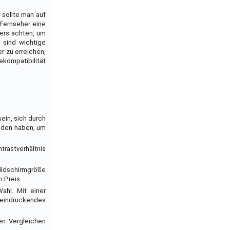
 sollte man auf
 Fernseher eine
hers achten, um
 sind wichtige
r zu erreichen,
kompatibilität
ein, sich durch
unden haben, um
trastverhältnis
ildschirmgröße
 Preis.
hl. Mit einer
eeindruckendes
en. Vergleichen