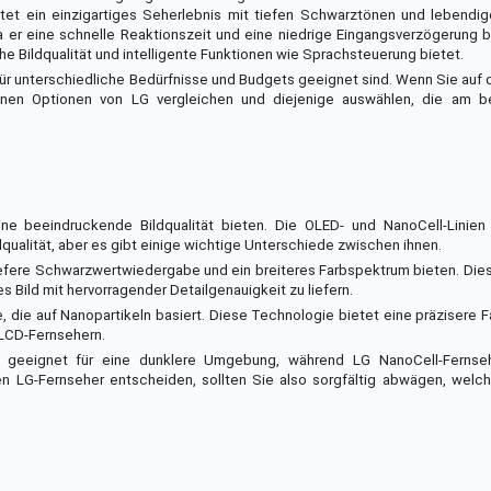
 ein einzigartiges Seherlebnis mit tiefen Schwarztönen und lebendig
 er eine schnelle Reaktionszeit und eine niedrige Eingangsverzögerung 
e Bildqualität und intelligente Funktionen wie Sprachsteuerung bietet.
 für unterschiedliche Bedürfnisse und Budgets geeignet sind. Wenn Sie auf
enen Optionen von LG vergleichen und diejenige auswählen, die am b
ine beeindruckende Bildqualität bieten. Die OLED- und NanoCell-Linien
qualität, aber es gibt einige wichtige Unterschiede zwischen ihnen.
iefere Schwarzwertwiedergabe und ein breiteres Farbspektrum bieten. Di
 Bild mit hervorragender Detailgenauigkeit zu liefern.
 die auf Nanopartikeln basiert. Diese Technologie bietet eine präzisere
 LCD-Fernsehern.
geeignet für eine dunklere Umgebung, während LG NanoCell-Fernsehe
 LG-Fernseher entscheiden, sollten Sie also sorgfältig abwägen, welc