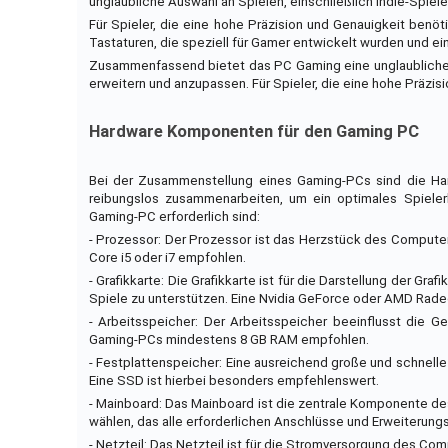
unglaubliche Auswahl an Spielen, einschließlich Indie-Spiele
Für Spieler, die eine hohe Präzision und Genauigkeit benö
Tastaturen, die speziell für Gamer entwickelt wurden und ei
Zusammenfassend bietet das PC Gaming eine unglaubliche Gr
erweitern und anzupassen. Für Spieler, die eine hohe Präzis
Hardware Komponenten für den Gaming PC
Bei der Zusammenstellung eines Gaming-PCs sind die H
reibungslos zusammenarbeiten, um ein optimales Spielerl
Gaming-PC erforderlich sind:
- Prozessor: Der Prozessor ist das Herzstück des Computers
Core i5 oder i7 empfohlen.
- Grafikkarte: Die Grafikkarte ist für die Darstellung der G
Spiele zu unterstützen. Eine Nvidia GeForce oder AMD Radeo
- Arbeitsspeicher: Der Arbeitsspeicher beeinflusst die G
Gaming-PCs mindestens 8 GB RAM empfohlen.
- Festplattenspeicher: Eine ausreichend große und schnell
Eine SSD ist hierbei besonders empfehlenswert.
- Mainboard: Das Mainboard ist die zentrale Komponente des
wählen, das alle erforderlichen Anschlüsse und Erweiterung
- Netzteil: Das Netzteil ist für die Stromversorgung des Co