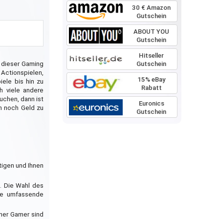
30 € Amazon
Gutschein
ABOUT YOU
Gutschein
Hitseller
Gutschein
n dieser Gaming
Actionspielen,
15% eBay
ele bis hin zu
Rabatt
h viele andere
uchen, dann ist
Euronics
ch noch Geld zu
Gutschein
tigen und Ihnen
n. Die Wahl des
ine umfassende
ener Gamer sind