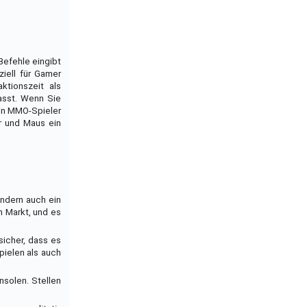
Befehle eingibt
iell für Gamer
tionszeit als
passt. Wenn Sie
ein MMO-Spieler
ur und Maus ein
ondern auch ein
m Markt, und es
sicher, dass es
Spielen als auch
nsolen. Stellen