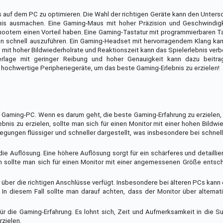
s auf dem PC zu optimieren. Die Wahl der richtigen Geräte kann den Unter
nis ausmachen. Eine Gaming-Maus mit hoher Präzision und Geschwindig
Shootern einen Vorteil haben. Eine Gaming-Tastatur mit programmierbaren T
en schnell auszuführen. Ein Gaming-Headset mit hervorragendem Klang kan
r mit hoher Bildwiederholrate und Reaktionszeit kann das Spielerlebnis ver
erlage mit geringer Reibung und hoher Genauigkeit kann dazu beitra
 hochwertige Peripheriegeräte, um das beste Gaming-Erlebnis zu erzielen!
en Gaming-PC. Wenn es darum geht, die beste Gaming-Erfahrung zu erzielen, 
is zu erzielen, sollte man sich für einen Monitor mit einer hohen Bildwi
gungen flüssiger und schneller dargestellt, was insbesondere bei schnel
die Auflösung. Eine höhere Auflösung sorgt für ein schärferes und detaillie
dem sollte man sich für einen Monitor mit einer angemessenen Größe entsc
or über die richtigen Anschlüsse verfügt. Insbesondere bei älteren PCs kan
In diesem Fall sollte man darauf achten, dass der Monitor über alterna
für die Gaming-Erfahrung. Es lohnt sich, Zeit und Aufmerksamkeit in die
rzielen.