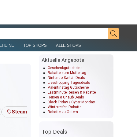
CHEINE
TOP SHOPS
ALLE SHOPS
Aktuelle Angebote
Geschenkgutscheine
Rabatte zum Muttertag
Nintendo Switch Deals
Liveshopping Tagesdeals
Valentinstag Gutscheine
Lastminute Reisen & Rabatte
Reisen & Urlaub Deals
Black Friday / Cyber Monday
Winterreifen Rabatte
Steam
Elden Ring
Controller
Mario 
Rabatte zu Ostern
Top Deals