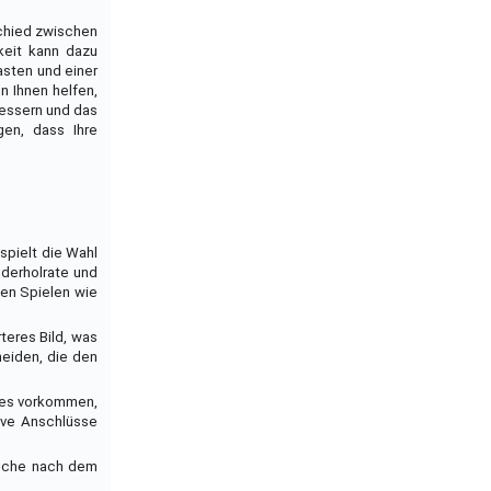
schied zwischen
keit kann dazu
asten und einer
n Ihnen helfen,
bessern und das
gen, dass Ihre
spielt die Wahl
ederholrate und
len Spielen wie
rteres Bild, was
heiden, die den
n es vorkommen,
tive Anschlüsse
 Suche nach dem