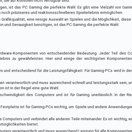
n, die auf Konsolen nicht verfügbar sind.
tigen, ist das PC Gaming die perfekte Wahl. Es gibt eine Vielzahl von Ga
n noch präziseres und reaktionsschnelleres Spielerlebnis ermöglichen.
afikqualität, eine riesige Auswahl an Spielen und die Möglichkeit, dies
ion und Genauigkeit benötigen, ist das PC Gaming die perfekte Wahl.
ardware-Komponenten von entscheidender Bedeutung. Jeder Teil des 
ebnis zu gewährleisten. Hier sind einige der wichtigsten Komponenten,
 und entscheidend für die Leistungsfähigkeit. Für Gaming-PCs wird in der 
rafiken verantwortlich und muss ausreichend schnell und leistungsstark sein,
n ist in der Regel eine gute Wahl.
eschwindigkeit des Computers und ist für Gaming unerlässlich. In der R
e Festplatte ist für Gaming-PCs wichtig, um Spiele und andere Anwendunge
 Computers und verbindet alle anderen Teile miteinander. Es ist wichtig, e
smöglichkeiten bietet.
mputers verantwortlich und muss ausreichend Leistung für alle Komponenten 