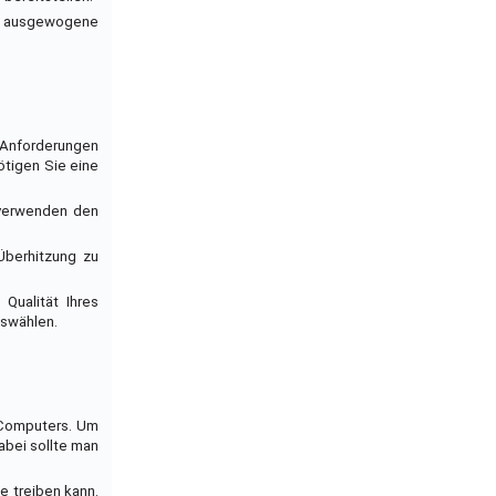
ine ausgewogene
n Anforderungen
ötigen Sie eine
 verwenden den
 Überhitzung zu
Qualität Ihres
uswählen.
s Computers. Um
abei sollte man
e treiben kann.