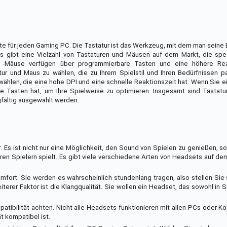
te für jeden Gaming PC. Die Tastatur ist das Werkzeug, mit dem man seine 
s gibt eine Vielzahl von Tastaturen und Mäusen auf dem Markt, die spez
 -Mäuse verfügen über programmierbare Tasten und eine höhere Reak
atur und Maus zu wählen, die zu Ihrem Spielstil und Ihren Bedürfnissen 
 wählen, die eine hohe DPI und eine schnelle Reaktionszeit hat. Wenn Sie 
are Tasten hat, um Ihre Spielweise zu optimieren. Insgesamt sind Tastat
rgfältig ausgewählt werden.
 Es ist nicht nur eine Möglichkeit, den Sound von Spielen zu genießen, s
en Spielern spielt. Es gibt viele verschiedene Arten von Headsets auf de
omfort. Sie werden es wahrscheinlich stundenlang tragen, also stellen Sie 
iterer Faktor ist die Klangqualität. Sie wollen ein Headset, das sowohl in 
atibilität achten. Nicht alle Headsets funktionieren mit allen PCs oder Ko
t kompatibel ist.