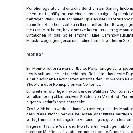
Peripheriegeräte sind entscheidend, um ein Gaming-Erlebni
einem mittelmäßigen und einem erstklassigen Spielerleb
beitragen, dass Sie in schnellen Spielen wie First-Person-
schnellen Reaktionszeit kann Ihnen helfen, Ihre Bewegung
die Feinde zu hören, bevor sie Sie hören. Ein Gaming-Monito
Eintauchen in das Spiel erhöhen. Eine Gaming-Mausunt
Mausbewegungen genau und schnell sind. Investieren Sie in
Monitor
Ein Monitor ist ein unverzichtbares Peripheriegerät für jed
des Monitors eine entscheidende Rolle. Um das beste Ergebn
einer niedrigen Reaktionszeit entscheiden. So werden Bewe
Shootern oder Rennspielen von Vorteil ist.
Ein weiterer wichtiger Faktor bei der Wahl des Monitors ist 
vor allem bei grafikintensiven Spielen von Vorteil ist. Zu
eigenen Bedürfnissen entspricht.
Zusätzlich ist es wichtig, darauf zu achten, dass der Monit
dass diese nicht über die neuesten Anschlüsse verfügen. 
verfügt, um eine reibungslose Verbindung zu gewährleisten.
Insgesamt ist die Wahl des Monitors ein wichtiger Faktor 
richtigen Monitor zu investieren, um das beste Ergebnis zu e