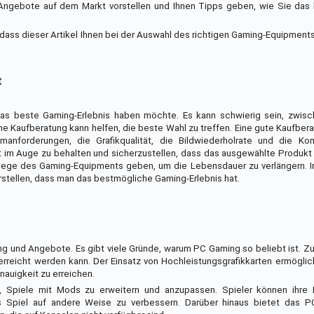
 Angebote auf dem Markt vorstellen und Ihnen Tipps geben, wie Sie das
 dass dieser Artikel Ihnen bei der Auswahl des richtigen Gaming-Equipments 
t
das beste Gaming-Erlebnis haben möchte. Es kann schwierig sein, zwisc
Kaufberatung kann helfen, die beste Wahl zu treffen. Eine gute Kaufberat
anforderungen, die Grafikqualität, die Bildwiederholrate und die Komp
t im Auge zu behalten und sicherzustellen, dass das ausgewählte Produkt
Pflege des Gaming-Equipments geben, um die Lebensdauer zu verlängern. 
stellen, dass man das bestmögliche Gaming-Erlebnis hat.
g und Angebote. Es gibt viele Gründe, warum PC Gaming so beliebt ist. Z
 erreicht werden kann. Der Einsatz von Hochleistungsgrafikkarten ermöglich
auigkeit zu erreichen.
t, Spiele mit Mods zu erweitern und anzupassen. Spieler können ihre L
s Spiel auf andere Weise zu verbessern. Darüber hinaus bietet das 