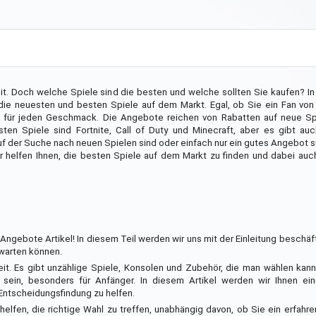
eit. Doch welche Spiele sind die besten und welche sollten Sie kaufen? I
ie neuesten und besten Spiele auf dem Markt. Egal, ob Sie ein Fan von 
as für jeden Geschmack. Die Angebote reichen von Rabatten auf neue Spi
ten Spiele sind Fortnite, Call of Duty und Minecraft, aber es gibt auc
uf der Suche nach neuen Spielen sind oder einfach nur ein gutes Angebot s
r helfen Ihnen, die besten Spiele auf dem Markt zu finden und dabei au
gebote Artikel! In diesem Teil werden wir uns mit der Einleitung beschäf
rwarten können.
weit. Es gibt unzählige Spiele, Konsolen und Zubehör, die man wählen kan
 sein, besonders für Anfänger. In diesem Artikel werden wir Ihnen e
Entscheidungsfindung zu helfen.
fen, die richtige Wahl zu treffen, unabhängig davon, ob Sie ein erfahr