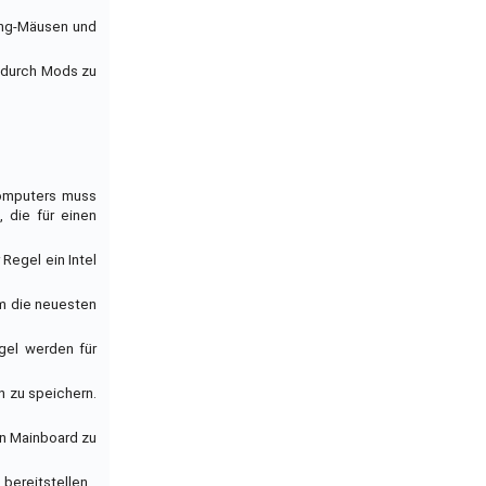
ming-Mäusen und
e durch Mods zu
Computers muss
 die für einen
Regel ein Intel
 um die neuesten
egel werden für
n zu speichern.
in Mainboard zu
bereitstellen.