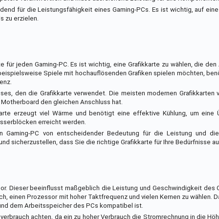
dend für die Leistungsfähigkeit eines Gaming-PCs. Es ist wichtig, auf e
 zu erzielen.
 für jeden Gaming-PC. Es ist wichtig, eine Grafikkarte zu wählen, die de
beispielsweise Spiele mit hochauflösenden Grafiken spielen möchten, ben
uenz.
sses, den die Grafikkarte verwendet. Die meisten modernen Grafikkarten
hr Motherboard den gleichen Anschluss hat.
ikkarte erzeugt viel Wärme und benötigt eine effektive Kühlung, um eine
asserblöcken erreicht werden.
hren Gaming-PC von entscheidender Bedeutung für die Leistung und die 
 und sicherzustellen, dass Sie die richtige Grafikkarte für Ihre Bedürfnisse a
ssor. Dieser beeinflusst maßgeblich die Leistung und Geschwindigkeit de
sich, einen Prozessor mit hoher Taktfrequenz und vielen Kernen zu wählen. D
 und dem Arbeitsspeicher des PCs kompatibel ist.
verbrauch achten, da ein zu hoher Verbrauch die Stromrechnung in die Höh