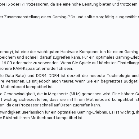
ore i5 oder i7 Prozessoren, da sie eine hohe Leistung bieten und trotzdem 
 der Zusammenstellung eines Gaming-PCs und sollte sorgfältig ausgewählt
mory), ist eine der wichtigsten Hardware-Komponenten für einen Gaming-
ichern und schnell darauf zugreifen kann. Für ein optimales Gaming-Erleb
 16 GB oder mehr zu verwenden. Wenn Sie Spiele auf höchsten Einstellung
öhere RAM-Kapazität erforderlich sein.
le Data Rate) und DDR4. DDR4 ist derzeit die neueste Technologie und
re Versionen. Es ist jedoch auch teurer. Wenn Sie ein begrenztes Budget
 Motherboard kompatibel ist.
 die Geschwindigkeit, die in Megahertz (MHz) gemessen wird. Eine höhere 
 wichtig sicherzustellen, dass sie mit Ihrem Motherboard kompatibel ist
, da der Prozessor schnell auf Daten zugreifen kann.
igkeit unerlässlich für ein optimales Gaming-Erlebnis. Es ist wichtig, I
te RAM mit Ihrem Motherboard kompatibel ist.