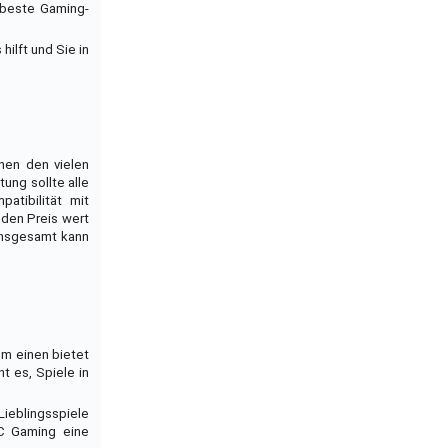
 beste Gaming-
hilft und Sie in
hen den vielen
ung sollte alle
atibilität mit
 den Preis wert
Insgesamt kann
um einen bietet
t es, Spiele in
ieblingsspiele
PC Gaming eine