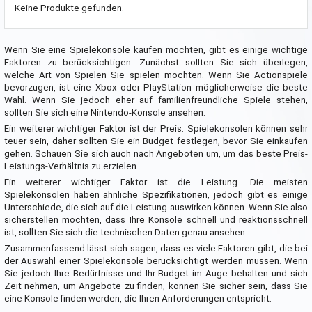
Keine Produkte gefunden.
Wenn Sie eine Spielekonsole kaufen möchten, gibt es einige wichtige
Faktoren zu berücksichtigen. Zunächst sollten Sie sich überlegen,
welche Art von Spielen Sie spielen möchten. Wenn Sie Actionspiele
bevorzugen, ist eine Xbox oder PlayStation möglicherweise die beste
Wahl. Wenn Sie jedoch eher auf familienfreundliche Spiele stehen,
sollten Sie sich eine Nintendo-Konsole ansehen.
Ein weiterer wichtiger Faktor ist der Preis. Spielekonsolen können sehr
teuer sein, daher sollten Sie ein Budget festlegen, bevor Sie einkaufen
gehen. Schauen Sie sich auch nach Angeboten um, um das beste Preis-
Leistungs-Verhältnis zu erzielen.
Ein weiterer wichtiger Faktor ist die Leistung. Die meisten
Spielekonsolen haben ähnliche Spezifikationen, jedoch gibt es einige
Unterschiede, die sich auf die Leistung auswirken können. Wenn Sie also
sicherstellen möchten, dass Ihre Konsole schnell und reaktionsschnell
ist, sollten Sie sich die technischen Daten genau ansehen.
Zusammenfassend lässt sich sagen, dass es viele Faktoren gibt, die bei
der Auswahl einer Spielekonsole berücksichtigt werden müssen. Wenn
Sie jedoch Ihre Bedürfnisse und Ihr Budget im Auge behalten und sich
Zeit nehmen, um Angebote zu finden, können Sie sicher sein, dass Sie
eine Konsole finden werden, die Ihren Anforderungen entspricht.