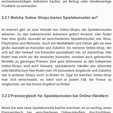
vertrauenswürdigen Anbietern kaufen, um Betrug oder minderwertige
Produkte zu vermeiden.
3.2.1 Welche Online-Shops bieten Spielekonsolen an?
Im Internet gibt es eine Vielzahl von Online-Shops, die Spielekonsolen
anbieten. Zu den bekanntesten Anbietern gehört Amazon. Hier findet
man eine große Auswahl an verschiedenen Spielekonsolen wie Xbox,
PlayStation und Nintendo. Auch bei MediaMarkt und Saturn gibt es eine
große Auswahl an Konsolen und Zubehör. Ein weiterer Online-Shop, der
sich auf den Verkauf von Konsolen spezialisiert hat, ist GameStop. Hier
findet man nicht nur die neuesten Konsolen, sondern auch gebrauchte
Modelle zu günstigen Preisen. Eine gute Alternative zu den bekannten
Online-Shops sind auch kleinere, spezialisierte Händler wie Alternate
oder Mindfactory. Hier findet man oft besondere Angebote und Zubehör,
das in anderen Shops nicht zu finden ist. Egal für welchen Online-Shop
man sich entscheidet, es lohnt sich in jedem Fall, die Preise zu
vergleichen, um das beste Angebot zu finden.
3.2.2 Preisvergleich für Spielekonsolen bei Online-Händlern
Wenn Sie eine neue Spielekonsole kaufen möchten, ist es wichtig, einen
Preisvergleich bei verschiedenen Online-Händlern durchzuführen.