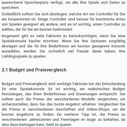
ausreichend Speicherplatz verfügt, um alle Ihre Spiele und Daten zu
speichern.
Schließlich sollten Sie sich überlegen, welche Art von Controller für Sie
am bequemsten ist. Einige Controller sind besser für bestimmte Arten
von Spielen geeignet als andere, und es ist wichtig, einen Controller zu
wählen, der für Sie am besten funktioniert.
Insgesamt gibt es viele Faktoren zu berücksichtigen, wenn Sie eine
Spielekonsole kaufen möchten. Wenn Sie Ihre Optionen sorgfältig
abwägen und die für Ihre Bedürfnisse am besten geeignete Konsole
auswählen, werden Sie sicherlich viel Freude daran haben, Ihre
Lieblingsspiele zu spielen.
2.1 Budget und Preisvergleich
Budget und Preisvergleich sind wichtige Faktoren bei der Entscheidung
für eine Spielekonsole. Es ist wichtig, ein realistisches Budget
festzulegen, das Ihren Bedürfnissen und Erwartungen entspricht. Sie
sollten auch die Preise der verschiedenen Modelle vergleichen, um
sicherzustellen, dass Sie das beste Angebot erhalten. Vergleichen Sie
die Preise in verschiedenen Geschäften und Online-Shops, um die
besten Angebote zu finden. Ein weiterer Tipp ist, die Preise zu
verschiedenen Jahreszeiten und Feiertagen im Auge zu behalten, da
dies dazu beitragen kann, Geld zu sparen.