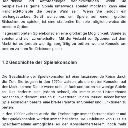
Bedürfnisse und Anforderungen berücksichtigen. Wenn Sie
beispielsweise gerne Spiele unterwegs spielen möchten, kann eine
Handheld-Konsole die beste Wahl sein. Wenn Sie jedoch ein
leistungsstarkes Gerät wünschen, um Spiele auf einem großen
Bildschirm zu spielen, ist eine stationäre Konsole möglicherweise die
bessere Option.
Insgesamt bieten Spielekonsolen eine großartige Möglichkeit, Spiele zu
spielen und sich zu unterhalten. Mit der Vielzahl von Optionen auf dem
Markt ist es jedoch wichtig, sorgfältig zu prüfen, welche Konsole am
besten zu Ihren Bedürfnissen passt.
1.2 Geschichte der Spielekonsolen
Die Geschichte der Spielekonsolen ist eine faszinierende Reise durch
die Zeit. Sie begann in den 1970er Jahren, als die ersten Konsolen auf
den Markt kamen. Diese waren sehr einfach und boten nur wenige Spiele
an. Das änderte sich jedoch schnell, als immer mehr Unternehmen
begannen, in diesem Bereich zu investieren. In den 1980er Jahren hatten
Spielekonsolen bereits eine breite Palette an Spielen und Funktionen zu
bieten.
In den 1990er Jahren wurde die Technologie immer fortschrittlicher und
die Spielekonsolen wurden immer beliebter. Die Einführung von CDs als
Speichermedium ermöglichte es den Konsolenherstellern, noch mehr