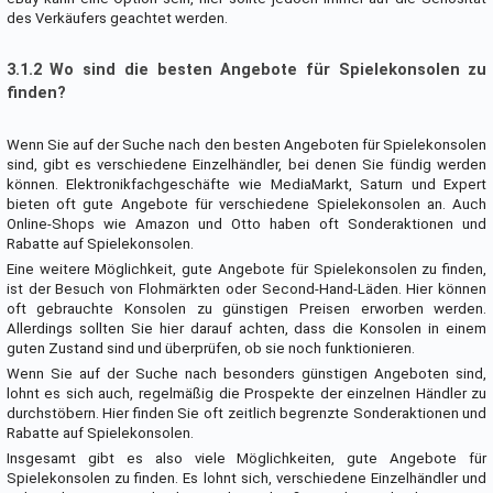
des Verkäufers geachtet werden.
3.1.2 Wo sind die besten Angebote für Spielekonsolen zu
finden?
Wenn Sie auf der Suche nach den besten Angeboten für Spielekonsolen
sind, gibt es verschiedene Einzelhändler, bei denen Sie fündig werden
können. Elektronikfachgeschäfte wie MediaMarkt, Saturn und Expert
bieten oft gute Angebote für verschiedene Spielekonsolen an. Auch
Online-Shops wie Amazon und Otto haben oft Sonderaktionen und
Rabatte auf Spielekonsolen.
Eine weitere Möglichkeit, gute Angebote für Spielekonsolen zu finden,
ist der Besuch von Flohmärkten oder Second-Hand-Läden. Hier können
oft gebrauchte Konsolen zu günstigen Preisen erworben werden.
Allerdings sollten Sie hier darauf achten, dass die Konsolen in einem
guten Zustand sind und überprüfen, ob sie noch funktionieren.
Wenn Sie auf der Suche nach besonders günstigen Angeboten sind,
lohnt es sich auch, regelmäßig die Prospekte der einzelnen Händler zu
durchstöbern. Hier finden Sie oft zeitlich begrenzte Sonderaktionen und
Rabatte auf Spielekonsolen.
Insgesamt gibt es also viele Möglichkeiten, gute Angebote für
Spielekonsolen zu finden. Es lohnt sich, verschiedene Einzelhändler und