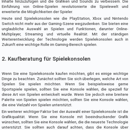
Inhalte hinzuzufügen und die Grafiken und Sounds zu verbessern. Die
Einführung von Online-Spielen revolutionierte die Spielewelt und
erweiterte die Möglichkeiten der Spieler.
Heute sind Spielekonsolen wie die PlayStation, Xbox und Nintendo
Switch nicht mehr aus der Gaming-Szene wegzudenken. Sie bieten eine
unglaubliche Auswahl an Spielen und Funktionen, darunter Online-
Multiplayer, Streaming und virtuelle Realität. Mit der ständigen
Weiterentwicklung der Technologie werden Spielekonsolen auch in
Zukunft eine wichtige Rolle im Gaming-Bereich spielen.
2. Kaufberatung für Spielekonsolen
Wenn Sie eine Spielekonsole kaufen möchten, gibt es einige wichtige
Dinge zu beachten. Zunächst sollten Sie sich überlegen, welche Art von
Spielen Sie spielen möchten. Wenn Sie beispielsweise gerne
Sportspiele spielen, sollten Sie eine Konsole wählen, die speziell für
diese Art von Spielen entwickelt wurde. Wenn Sie jedoch eine breitere
Palette von Spielen spielen möchten, sollten Sie eine Konsole wählen,
die eine Vielzahl von Spielen unterstützt.
Ein weiterer wichtiger Faktor bei der Auswahl einer Spielekonsole ist die
Grafikqualität. Wenn Sie eine Konsole mit beeindruckender Grafik
wünschen, sollten Sie eine Konsole wählen, die die neueste Technologie
unterstützt. Sie sollten auch darauf achten, dass die Konsole über