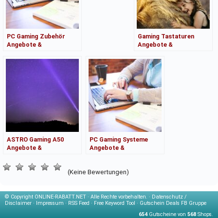
PC Gaming Zubehör
Gaming Tastaturen
Angebote &
Angebote &
Kaufberatung
Kaufberatung
ASTRO Gaming A50
PC Gaming Systeme
Angebote &
Angebote &
Kaufberatung
Kaufberatung
(Keine Bewertungen)
© Copyright
ONLINE-RABATT.NET · Alle Rechte vorbehalten. ·
Datenschutz /
Disclaimer
·
Impressum
·
RSS Feed
·
Free Keyword Tool
·
Gutschein Deals FB Gruppe
654
Gutscheine von
568
Shops.