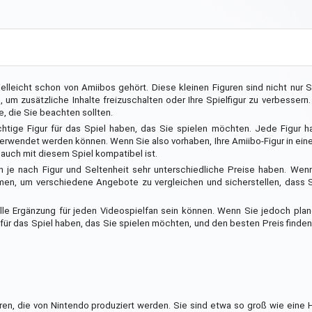
elleicht schon von Amiibos gehört. Diese kleinen Figuren sind nicht nur
um zusätzliche Inhalte freizuschalten oder Ihre Spielfigur zu verbessern
e, die Sie beachten sollten.
ichtige Figur für das Spiel haben, das Sie spielen möchten. Jede Figur h
 verwendet werden können. Wenn Sie also vorhaben, Ihre Amiibo-Figur in e
r auch mit diesem Spiel kompatibel ist.
en je nach Figur und Seltenheit sehr unterschiedliche Preise haben. Wen
hmen, um verschiedene Angebote zu vergleichen und sicherstellen, dass 
le Ergänzung für jeden Videospielfan sein können. Wenn Sie jedoch plan
ur für das Spiel haben, das Sie spielen möchten, und den besten Preis finde
uren, die von Nintendo produziert werden. Sie sind etwa so groß wie eine