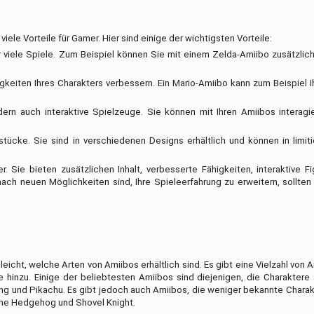
ele Vorteile für Gamer. Hier sind einige der wichtigsten Vorteile:
 für viele Spiele. Zum Beispiel können Sie mit einem Zelda-Amiibo zusätzli
gkeiten Ihres Charakters verbessern. Ein Mario-Amiibo kann zum Beispiel 
ndern auch interaktive Spielzeuge. Sie können mit Ihren Amiibos interagi
ücke. Sie sind in verschiedenen Designs erhältlich und können in limit
 Sie bieten zusätzlichen Inhalt, verbesserte Fähigkeiten, interaktive F
ch neuen Möglichkeiten sind, Ihre Spieleerfahrung zu erweitern, sollten
leicht, welche Arten von Amiibos erhältlich sind. Es gibt eine Vielzahl von 
hinzu. Einige der beliebtesten Amiibos sind diejenigen, die Charaktere
Kong und Pikachu. Es gibt jedoch auch Amiibos, die weniger bekannte Charak
 the Hedgehog und Shovel Knight.