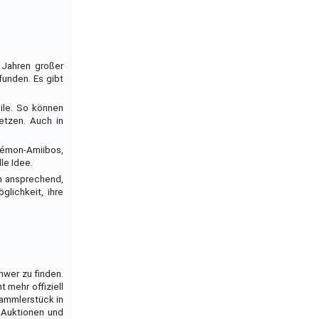
 Jahren großer
funden. Es gibt
ile. So können
etzen. Auch in
kémon-Amiibos,
le Idee.
h ansprechend,
lichkeit, ihre
hwer zu finden.
t mehr offiziell
Sammlerstück in
 Auktionen und