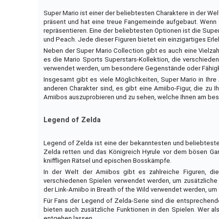
Super Mario ist einer der beliebtesten Charaktere in der Wel
präsent und hat eine treue Fangemeinde aufgebaut. Wenn Si
repräsentieren. Eine der beliebtesten Optionen ist die Super
und Peach. Jede dieser Figuren bietet ein einzigartiges Er
Neben der Super Mario Collection gibt es auch eine Vielzahl
es die Mario Sports Superstars-Kollektion, die verschiede
verwendet werden, um besondere Gegenstände oder Fähigke
Insgesamt gibt es viele Möglichkeiten, Super Mario in Ihr
anderen Charakter sind, es gibt eine Amiibo-Figur, die zu 
Amiibos auszuprobieren und zu sehen, welche Ihnen am best
Legend of Zelda
Legend of Zelda ist eine der bekanntesten und beliebtesten
Zelda retten und das Königreich Hyrule vor dem bösen Ga
kniffligen Rätsel und epischen Bosskämpfe.
In der Welt der Amiibos gibt es zahlreiche Figuren, di
verschiedenen Spielen verwendet werden, um zusätzliche 
der Link-Amiibo in Breath of the Wild verwendet werden, um 
Für Fans der Legend of Zelda-Serie sind die entsprechende
bieten auch zusätzliche Funktionen in den Spielen. Wer als
entgehen lassen.