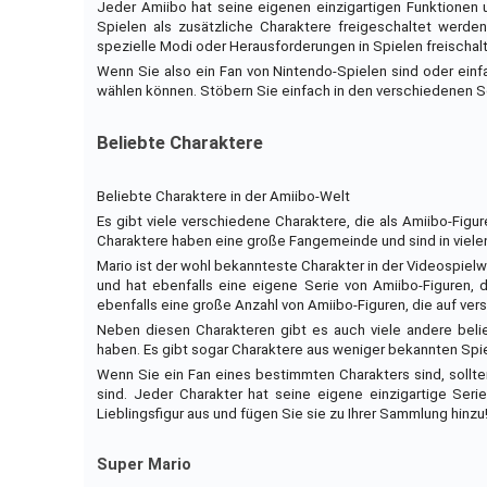
Jeder Amiibo hat seine eigenen einzigartigen Funktionen u
Spielen als zusätzliche Charaktere freigeschaltet werd
spezielle Modi oder Herausforderungen in Spielen freischal
Wenn Sie also ein Fan von Nintendo-Spielen sind oder ein
wählen können. Stöbern Sie einfach in den verschiedenen S
Beliebte Charaktere
Beliebte Charaktere in der Amiibo-Welt
Es gibt viele verschiedene Charaktere, die als Amiibo-Figur
Charaktere haben eine große Fangemeinde und sind in viele
Mario ist der wohl bekannteste Charakter in der Videospielwe
und hat ebenfalls eine eigene Serie von Amiibo-Figuren,
ebenfalls eine große Anzahl von Amiibo-Figuren, die auf ve
Neben diesen Charakteren gibt es auch viele andere belie
haben. Es gibt sogar Charaktere aus weniger bekannten Spie
Wenn Sie ein Fan eines bestimmten Charakters sind, sollten
sind. Jeder Charakter hat seine eigene einzigartige Seri
Lieblingsfigur aus und fügen Sie sie zu Ihrer Sammlung hinzu
Super Mario