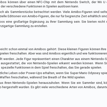
miibos können über einen NFC-Chip mit dem Nintendo Switch, der Wii 
 der verschiedene Funktionen in Spielen auslösen kann.
uch als Sammlerstücke betrachtet werden. Viele Amiibo-Figuren sind selt
elle Editionen von Amiibo-Figuren, die nur für begrenzte Zeit erhältlich sind
os eine großartige Ergänzung zu Ihrer Sammlung sein. Sie bieten nicht 
inzigartige Sammlung zu erstellen.
leicht schon einmal von Amiibos gehört. Diese kleinen Figuren können Ihre
ielen freischalten. Aber was sind Amiibos eigentlich und wie funktioniere
lt werden. Jede Figur repräsentiert einen Charakter aus einem Nintendo-Sp
ps ausgestattet, die von Nintendo-Spielen erkannt werden können. Wenn S
 spezielle Funktionen in dem Spiel freischalten, das Sie gerade spielen.
tzliche Leben oder Power-Ups erhalten, wenn Sie Super Mario Odyssey spi
Waffen freischalten, während Sie Breath of the Wild spielen.
aus Ihren Nintendo-Spielen herauszuholen. Wenn Sie ein Sammler sind, k
o hergestellt wurden. Es gibt viele verschiedene Arten von Amiibos, darunt