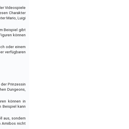
 der Videospiele
iesen Charakter
ter Mario, Luigi
m Beispiel gibt
 Figuren können
each oder einem
der verfügbaren
 der Prinzessin
chen Dungeons,
uren können in
 Beispiel kann
ll aus, sondern
n Amiibos nicht