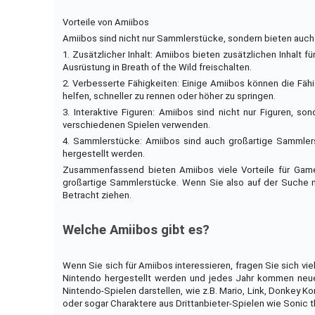
Vorteile von Amiibos
Amiibos sind nicht nur Sammlerstücke, sondern bieten auch vi
1. Zusätzlicher Inhalt: Amiibos bieten zusätzlichen Inhalt
Ausrüstung in Breath of the Wild freischalten.
2. Verbesserte Fähigkeiten: Einige Amiibos können die Fähi
helfen, schneller zu rennen oder höher zu springen.
3. Interaktive Figuren: Amiibos sind nicht nur Figuren, so
verschiedenen Spielen verwenden.
4. Sammlerstücke: Amiibos sind auch großartige Sammlerst
hergestellt werden.
Zusammenfassend bieten Amiibos viele Vorteile für Gamer.
großartige Sammlerstücke. Wenn Sie also auf der Suche na
Betracht ziehen.
Welche Amiibos gibt es?
Wenn Sie sich für Amiibos interessieren, fragen Sie sich viel
Nintendo hergestellt werden und jedes Jahr kommen neue 
Nintendo-Spielen darstellen, wie z.B. Mario, Link, Donkey 
oder sogar Charaktere aus Drittanbieter-Spielen wie Sonic