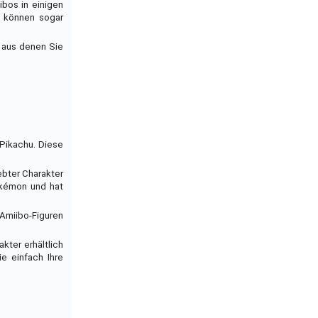
ibos in einigen
s können sogar
, aus denen Sie
 Pikachu. Diese
iebter Charakter
okémon und hat
 Amiibo-Figuren
kter erhältlich
ie einfach Ihre