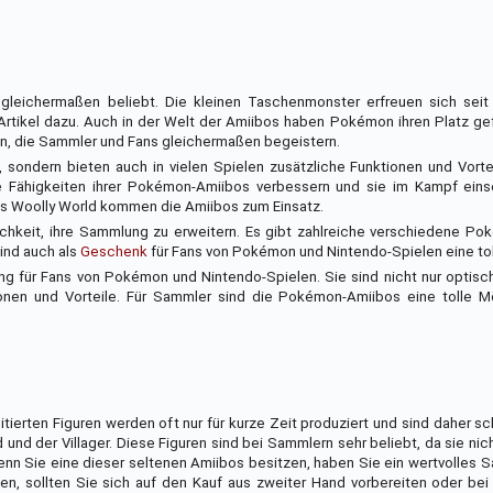
leichermaßen beliebt. Die kleinen Taschenmonster erfreuen sich seit
Artikel dazu. Auch in der Welt der Amiibos haben Pokémon ihren Platz ge
n, die Sammler und Fans gleichermaßen begeistern.
sondern bieten auch in vielen Spielen zusätzliche Funktionen und Vorte
ie Fähigkeiten ihrer Pokémon-Amiibos verbessern und sie im Kampf eins
s Woolly World kommen die Amiibos zum Einsatz.
chkeit, ihre Sammlung zu erweitern. Es gibt zahlreiche verschiedene Po
sind auch als
Geschenk
für Fans von Pokémon und Nintendo-Spielen eine tol
g für Fans von Pokémon und Nintendo-Spielen. Sie sind nicht nur optisc
onen und Vorteile. Für Sammler sind die Pokémon-Amiibos eine tolle Mög
tierten Figuren werden oft nur für kurze Zeit produziert und sind daher sc
und der Villager. Diese Figuren sind bei Sammlern sehr beliebt, da sie nich
enn Sie eine dieser seltenen Amiibos besitzen, haben Sie ein wertvolles 
n, sollten Sie sich auf den Kauf aus zweiter Hand vorbereiten oder bei