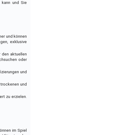
n kann und Sie
ener und können
gen, exklusive
 den aktuellen
urchsuchen oder
fizierungen und
m trockenen und
rt zu erzielen.
können im Spiel