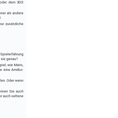
U oder dem 3DS
ener als andere
.
nur zusätzliche
 Spielerfahrung
n sie genau?
iel, wie Mario,
ie eine Amiibo-
elen. Oder wenn
önnen Sie auch
er auch seltene