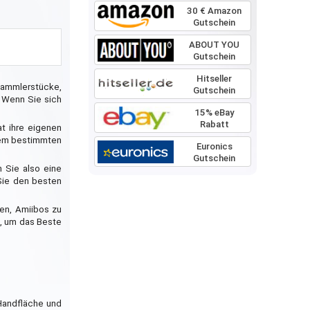
30 € Amazon
Gutschein
ABOUT YOU
Gutschein
Hitseller
 Sammlerstücke,
Gutschein
. Wenn Sie sich
15% eBay
Rabatt
at ihre eigenen
inem bestimmten
Euronics
Gutschein
n Sie also eine
Sie den besten
en, Amiibos zu
n, um das Beste
 Handfläche und