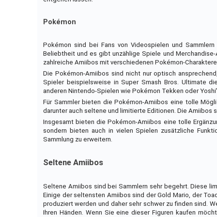
Pokémon
Pokémon sind bei Fans von Videospielen und Sammlern g
Beliebtheit und es gibt unzählige Spiele und Merchandise-
zahlreiche Amiibos mit verschiedenen Pokémon-Charaktere
Die Pokémon-Amiibos sind nicht nur optisch ansprechend, 
Spieler beispielsweise in Super Smash Bros. Ultimate d
anderen Nintendo-Spielen wie Pokémon Tekken oder Yoshi'
Für Sammler bieten die Pokémon-Amiibos eine tolle Mögli
darunter auch seltene und limitierte Editionen. Die Amiibos 
Insgesamt bieten die Pokémon-Amiibos eine tolle Ergänzun
sondern bieten auch in vielen Spielen zusätzliche Funkti
Sammlung zu erweitern.
Seltene Amiibos
Seltene Amiibos sind bei Sammlern sehr begehrt. Diese limi
Einige der seltensten Amiibos sind der Gold Mario, der Toad 
produziert werden und daher sehr schwer zu finden sind. W
Ihren Händen. Wenn Sie eine dieser Figuren kaufen möchte