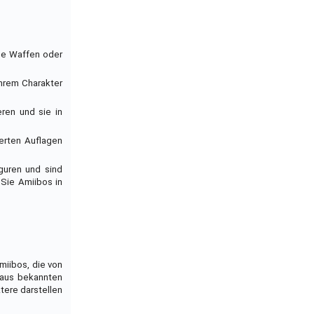
che Waffen oder
Ihrem Charakter
eren und sie in
ierten Auflagen
iguren und sind
 Sie Amiibos in
Amiibos, die von
 aus bekannten
tere darstellen