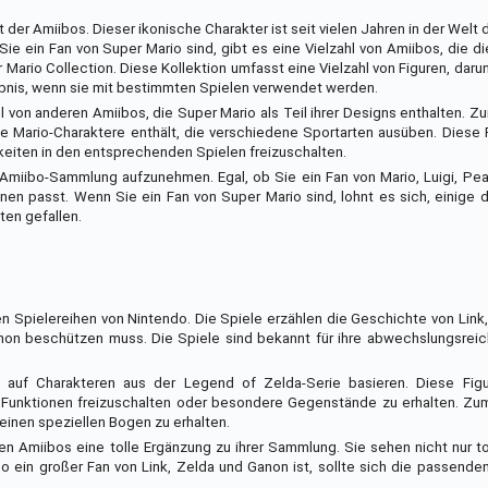
t der Amiibos. Dieser ikonische Charakter ist seit vielen Jahren in der Welt
e ein Fan von Super Mario sind, gibt es eine Vielzahl von Amiibos, die d
 Mario Collection. Diese Kollektion umfasst eine Vielzahl von Figuren, darun
lebnis, wenn sie mit bestimmten Spielen verwendet werden.
 von anderen Amiibos, die Super Mario als Teil ihrer Designs enthalten. Zu
ne Mario-Charaktere enthält, die verschiedene Sportarten ausüben. Diese
iten in den entsprechenden Spielen freizuschalten.
e Amiibo-Sammlung aufzunehmen. Egal, ob Sie ein Fan von Mario, Luigi, P
Ihnen passt. Wenn Sie ein Fan von Super Mario sind, lohnt es sich, einige 
en gefallen.
 Spielereihen von Nintendo. Die Spiele erzählen die Geschichte von Link,
non beschützen muss. Die Spiele sind bekannt für ihre abwechslungsrei
e auf Charakteren aus der Legend of Zelda-Serie basieren. Diese Fig
Funktionen freizuschalten oder besondere Gegenstände zu erhalten. Zum
einen speziellen Bogen zu erhalten.
n Amiibos eine tolle Ergänzung zu ihrer Sammlung. Sie sehen nicht nur to
o ein großer Fan von Link, Zelda und Ganon ist, sollte sich die passende