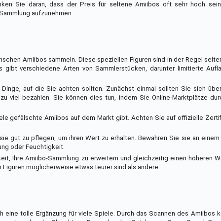
ken Sie daran, dass der Preis für seltene Amiibos oft sehr hoch sei
re Sammlung aufzunehmen.
schen Amiibos sammeln. Diese speziellen Figuren sind in der Regel selt
gibt verschiedene Arten von Sammlerstücken, darunter limitierte Aufla
nge, auf die Sie achten sollten. Zunächst einmal sollten Sie sich über
t zu viel bezahlen. Sie können dies tun, indem Sie Online-Marktplätze d
iele gefälschte Amiibos auf dem Markt gibt. Achten Sie auf offizielle Zerti
sie gut zu pflegen, um ihren Wert zu erhalten. Bewahren Sie sie an eine
ung oder Feuchtigkeit.
it, Ihre Amiibo-Sammlung zu erweitern und gleichzeitig einen höheren We
 Figuren möglicherweise etwas teurer sind als andere.
h eine tolle Ergänzung für viele Spiele. Durch das Scannen des Amiibos 