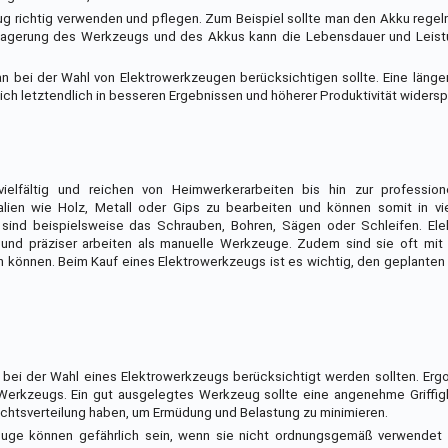
ug richtig verwenden und pflegen. Zum Beispiel sollte man den Akku rege
ge Lagerung des Werkzeugs und des Akkus kann die Lebensdauer und Leis
an bei der Wahl von Elektrowerkzeugen berücksichtigen sollte. Eine länge
 sich letztendlich in besseren Ergebnissen und höherer Produktivität widersp
elfältig und reichen von Heimwerkerarbeiten bis hin zur profession
alien wie Holz, Metall oder Gips zu bearbeiten und können somit in vi
sind beispielsweise das Schrauben, Bohren, Sägen oder Schleifen. El
r und präziser arbeiten als manuelle Werkzeuge. Zudem sind sie oft mit
n können. Beim Kauf eines Elektrowerkzeugs ist es wichtig, den geplanten
e bei der Wahl eines Elektrowerkzeugs berücksichtigt werden sollten. Er
 Werkzeugs. Ein gut ausgelegtes Werkzeug sollte eine angenehme Griffig
ichtsverteilung haben, um Ermüdung und Belastung zu minimieren.
kzeuge können gefährlich sein, wenn sie nicht ordnungsgemäß verwendet 