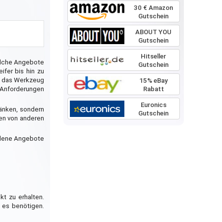
30 € Amazon
Gutschein
ABOUT YOU
Gutschein
Hitseller
welche Angebote
Gutschein
ifer bis hin zu
rd das Werkzeug
15% eBay
Rabatt
 Anforderungen
Euronics
ränken, sondern
Gutschein
en von anderen
edene Angebote
kt zu erhalten.
e es benötigen.