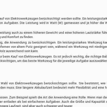
Kauf von Elektrowerkzeugen berücksichtigt werden sollte. Ein leistungsstar
 von Aufgaben. Die Leistung wird in Watt (W) gemessen und je höher die 
leistung auch zu einem höheren Gewicht und einer höheren Lautstärke füh
g und Komfort zu finden.
ig, die Anwendung zu berücksichtigen. Ein leistungsstarkes Werkzeug ka
ernen von altem Putz geeignet sein, während ein Werkzeug mit niedriger
olz ausreichend sein kann.
r beim Kauf von Elektrowerkzeugen. Es ist jedoch wichtig, die richtige B
cksichtigen, um das beste Werkzeug für die jeweilige Aufgabe auszuwählen
er Wahl von Elektrowerkzeugen berücksichtigen sollte. Sie bestimmt, wi
n muss. Eine längere Akkulaufzeit bedeutet mehr Flexibilität und eine h
lussen. Zum Beispiel spielt die Art der Anwendung eine Rolle. Wenn man d
er entladen als bei einfacheren Aufgaben. Auch die Größe und Kapazität
ngere Laufzeit, sind aber auch schwerer und teurer.