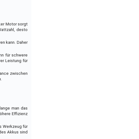
ker Motor sorgt
Wattzahl, desto
ren kann. Daher
nn für schwere
er Leistung für
alance zwischen
.
e lange man das
öhere Effizienz
as Werkzeug für
 des Akkus sind