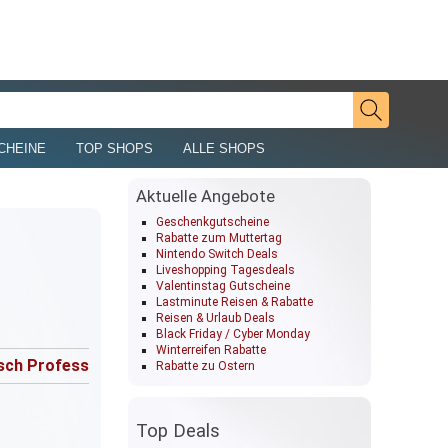
CHEINE
TOP SHOPS
ALLE SHOPS
Aktuelle Angebote
Geschenkgutscheine
Rabatte zum Muttertag
Nintendo Switch Deals
Liveshopping Tagesdeals
Valentinstag Gutscheine
Lastminute Reisen & Rabatte
Reisen & Urlaub Deals
Black Friday / Cyber Monday
Winterreifen Rabatte
sch Professional
DeWalt
Metabo
Akkusc
Rabatte zu Ostern
Top Deals