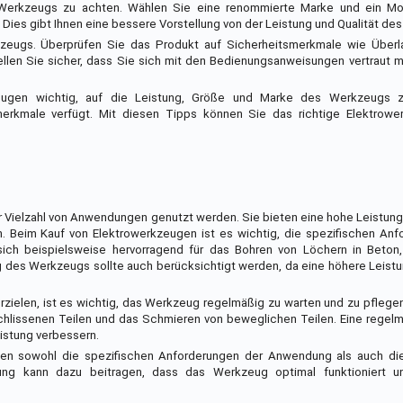
 Werkzeugs zu achten. Wählen Sie eine renommierte Marke und ein Mo
ies gibt Ihnen eine bessere Vorstellung von der Leistung und Qualität de
rkzeugs. Überprüfen Sie das Produkt auf Sicherheitsmerkmale wie Überl
llen Sie sicher, dass Sie sich mit den Bedienungsanweisungen vertraut 
ugen wichtig, auf die Leistung, Größe und Marke des Werkzeugs 
merkmale verfügt. Mit diesen Tipps können Sie das richtige Elektrower
er Vielzahl von Anwendungen genutzt werden. Sie bieten eine hohe Leistung 
. Beim Kauf von Elektrowerkzeugen ist es wichtig, die spezifischen Anf
ich beispielsweise hervorragend für das Bohren von Löchern in Beton
ng des Werkzeugs sollte auch berücksichtigt werden, da eine höhere Leist
zielen, ist es wichtig, das Werkzeug regelmäßig zu warten und zu pflege
chlissenen Teilen und das Schmieren von beweglichen Teilen. Eine regel
istung verbessern.
gen sowohl die spezifischen Anforderungen der Anwendung als auch di
ng kann dazu beitragen, dass das Werkzeug optimal funktioniert un