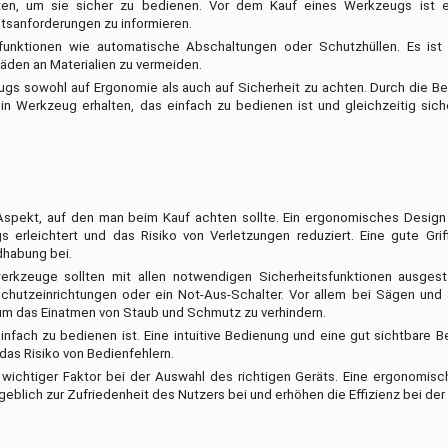
ten, um sie sicher zu bedienen. Vor dem Kauf eines Werkzeugs ist e
itsanforderungen zu informieren.
funktionen wie automatische Abschaltungen oder Schutzhüllen. Es ist 
äden an Materialien zu vermeiden.
eugs sowohl auf Ergonomie als auch auf Sicherheit zu achten. Durch die B
in Werkzeug erhalten, das einfach zu bedienen ist und gleichzeitig sich
spekt, auf den man beim Kauf achten sollte. Ein ergonomisches Design i
rleichtert und das Risiko von Verletzungen reduziert. Eine gute Griff
dhabung bei.
owerkzeuge sollten mit allen notwendigen Sicherheitsfunktionen ausgest
chutzeinrichtungen oder ein Not-Aus-Schalter. Vor allem bei Sägen und 
um das Einatmen von Staub und Schmutz zu verhindern.
nfach zu bedienen ist. Eine intuitive Bedienung und eine gut sichtbare B
das Risiko von Bedienfehlern.
wichtiger Faktor bei der Auswahl des richtigen Geräts. Eine ergonomisc
lich zur Zufriedenheit des Nutzers bei und erhöhen die Effizienz bei der 