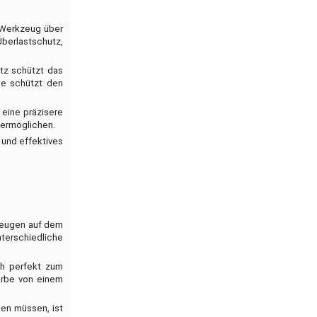
s Werkzeug über
Überlastschutz,
tz schützt das
be schützt den
 eine präzisere
 ermöglichen.
 und effektives
kzeugen auf dem
nterschiedliche
ch perfekt zum
arbe von einem
den müssen, ist