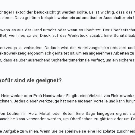
htiger Faktor, der berücksichtigt werden sollte. Es ist wichtig, dass da
uzieren. Dazu gehören beispielsweise ein automatischer Ausschalter, ein 
wenn es aus der Hand rutscht oder wenn es überhitzt. Der Überlastschu
tet, wenn es zu viel Druck auf das Werkstück ausübt. Eine Schutzhau
Werkzeugs zu verhindern. Dadurch wird das Verletzungsrisiko reduziert und
s Elektrowerkzeug ergonomisch gestaltet ist, um ein angenehmes Arbeiten zu
n, dass es über ausreichend Sicherheitsmerkmale verfügt, um ein sicheres
ofür sind sie geeignet?
 Heimwerker oder Profi-Handwerker. Es gibt eine Vielzahl von Elektrower
chinen. Jedes dieser Werkzeuge hat seine eigenen Vorteile und kann für u
von Löchern in Holz, Metall oder Beton. Eine Säge hingegen eignet si
ifmaschine kann verwendet werden, um Oberflächen zu glätten oder um F
lige Aufgabe zu wählen. Wenn Sie beispielsweise eine Holzplatte zuschnei