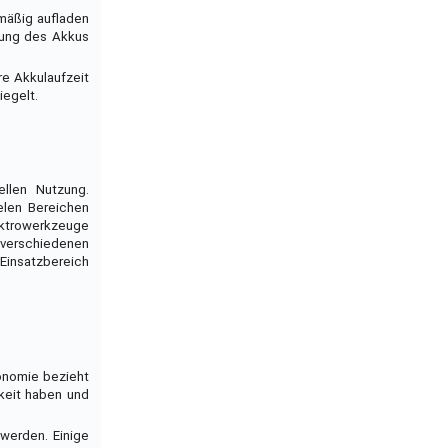
lmäßig aufladen
tung des Akkus
re Akkulaufzeit
iegelt.
ellen Nutzung.
elen Bereichen
ektrowerkzeuge
 verschiedenen
 Einsatzbereich
gonomie bezieht
keit haben und
werden. Einige