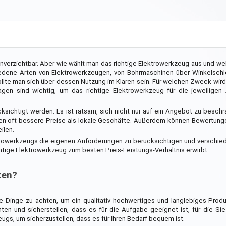
unverzichtbar. Aber wie wählt man das richtige Elektrowerkzeug aus und 
hiedene Arten von Elektrowerkzeugen, von Bohrmaschinen über Winkelschle
ollte man sich über dessen Nutzung im Klaren sein. Für welchen Zweck wi
en sind wichtig, um das richtige Elektrowerkzeug für die jeweiligen
sichtigt werden. Es ist ratsam, sich nicht nur auf ein Angebot zu besch
ten oft bessere Preise als lokale Geschäfte. Außerdem können Bewertung
ilen.
trowerkzeugs die eigenen Anforderungen zu berücksichtigen und verschi
chtige Elektrowerkzeug zum besten Preis-Leistungs-Verhältnis erwirbt.
ten?
e Dinge zu achten, um ein qualitativ hochwertiges und langlebiges Produ
en und sicherstellen, dass es für die Aufgabe geeignet ist, für die Si
gs, um sicherzustellen, dass es für Ihren Bedarf bequem ist.