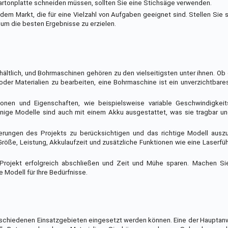
artonplatte schneiden müssen, sollten Sie eine Stichsäge verwenden.
dem Markt, die für eine Vielzahl von Aufgaben geeignet sind. Stellen Sie s
 um die besten Ergebnisse zu erzielen.
hältlich, und Bohrmaschinen gehören zu den vielseitigsten unter ihnen. Ob
der Materialien zu bearbeiten, eine Bohrmaschine ist ein unverzichtbar
nen und Eigenschaften, wie beispielsweise variable Geschwindigkeits
ige Modelle sind auch mit einem Akku ausgestattet, was sie tragbar und
erungen des Projekts zu berücksichtigen und das richtige Modell auszu
 Größe, Leistung, Akkulaufzeit und zusätzliche Funktionen wie eine Laserfü
Projekt erfolgreich abschließen und Zeit und Mühe sparen. Machen Si
 Modell für Ihre Bedürfnisse.
verschiedenen Einsatzgebieten eingesetzt werden können. Eine der Haupt