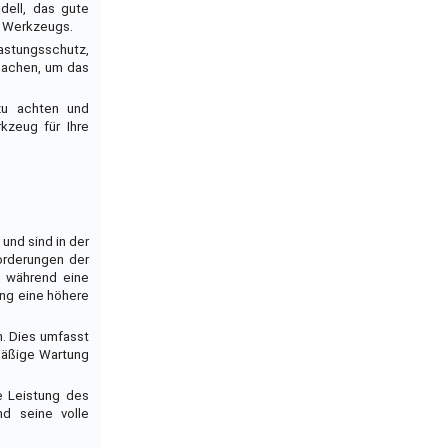
dell, das gute
s Werkzeugs.
astungsschutz,
machen, um das
zu achten und
kzeug für Ihre
und sind in der
orderungen der
, während eine
ung eine höhere
n. Dies umfasst
mäßige Wartung
e Leistung des
d seine volle