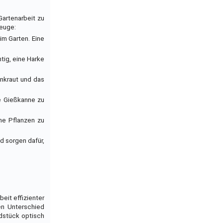
Gartenarbeit zu
zeuge:
im Garten. Eine
tig, eine Harke
Unkraut und das
ne Gießkanne zu
ine Pflanzen zu
d sorgen dafür,
eit effizienter
en Unterschied
dstück optisch