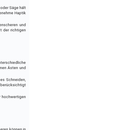
 oder Säge hält
ngenehme Haptik
enscheren und
 der richtigen
nterschiedliche
ünen Ästen und
ises Schneiden,
 berücksichtigt
er hochwertigen
heren können in