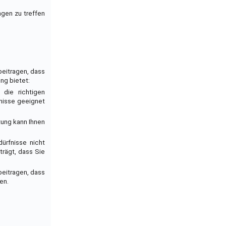
ngen zu treffen
 beitragen, dass
ung bietet:
 die richtigen
fnisse geeignet
tung kann Ihnen
dürfnisse nicht
trägt, dass Sie
 beitragen, dass
en.