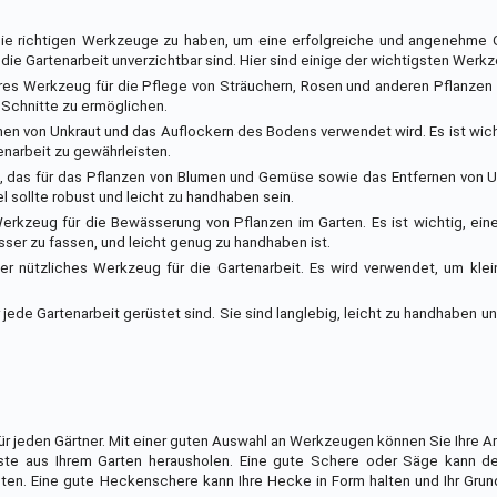
, die richtigen Werkzeuge zu haben, um eine erfolgreiche und angenehme 
 die Gartenarbeit unverzichtbar sind. Hier sind einige der wichtigsten Werk
ares Werkzeug für die Pflege von Sträuchern, Rosen und anderen Pflanzen 
 Schnitte zu ermöglichen.
ernen von Unkraut und das Auflockern des Bodens verwendet wird. Es ist wich
tenarbeit zu gewährleisten.
eug, das für das Pflanzen von Blumen und Gemüse sowie das Entfernen von 
 sollte robust und leicht zu handhaben sein.
Werkzeug für die Bewässerung von Pflanzen im Garten. Es ist wichtig, ei
ser zu fassen, und leicht genug zu handhaben ist.
ber nützliches Werkzeug für die Gartenarbeit. Es wird verwendet, um kle
jede Gartenarbeit gerüstet sind. Sie sind langlebig, leicht zu handhaben un
 jeden Gärtner. Mit einer guten Auswahl an Werkzeugen können Sie Ihre Arb
Beste aus Ihrem Garten herausholen. Eine gute Schere oder Säge kann d
n. Eine gute Heckenschere kann Ihre Hecke in Form halten und Ihr Grun