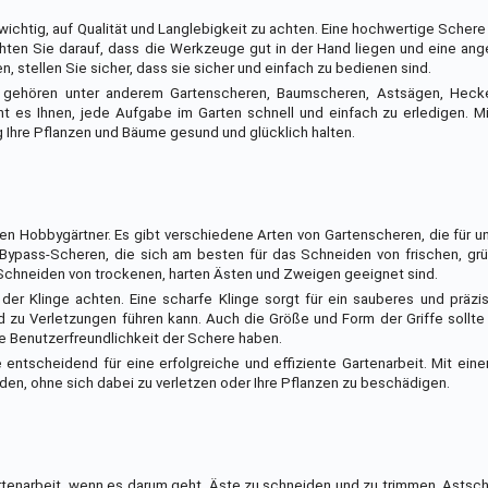
chtig, auf Qualität und Langlebigkeit zu achten. Eine hochwertige Schere
. Achten Sie darauf, dass die Werkzeuge gut in der Hand liegen und eine a
 stellen Sie sicher, dass sie sicher und einfach zu bedienen sind.
 gehören unter anderem Gartenscheren, Baumscheren, Astsägen, Heck
es Ihnen, jede Aufgabe im Garten schnell und einfach zu erledigen. Mit
g Ihre Pflanzen und Bäume gesund und glücklich halten.
en Hobbygärtner. Es gibt verschiedene Arten von Gartenscheren, die für u
ypass-Scheren, die sich am besten für das Schneiden von frischen, gr
chneiden von trockenen, harten Ästen und Zweigen geeignet sind.
 der Klinge achten. Eine scharfe Klinge sorgt für ein sauberes und präz
zu Verletzungen führen kann. Auch die Größe und Form der Griffe sollte
ie Benutzerfreundlichkeit der Schere haben.
entscheidend für eine erfolgreiche und effiziente Gartenarbeit. Mit ein
den, ohne sich dabei zu verletzen oder Ihre Pflanzen zu beschädigen.
artenarbeit, wenn es darum geht, Äste zu schneiden und zu trimmen. Astsc