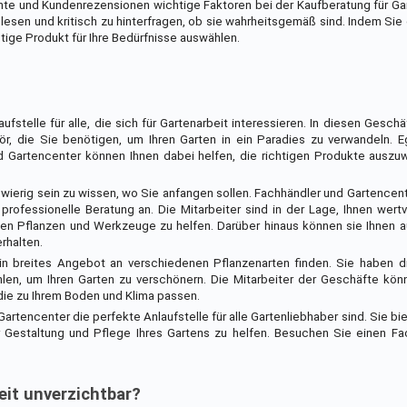
te und Kundenrezensionen wichtige Faktoren bei der Kaufberatung für Gar
 lesen und kritisch zu hinterfragen, ob sie wahrheitsgemäß sind. Indem Sie
htige Produkt für Ihre Bedürfnisse auswählen.
stelle für alle, die sich für Gartenarbeit interessieren. In diesen Geschä
 die Sie benötigen, um Ihren Garten in ein Paradies zu verwandeln. Eg
nd Gartencenter können Ihnen dabei helfen, die richtigen Produkte auszu
ierig sein zu wissen, wo Sie anfangen sollen. Fachhändler und Gartencent
professionelle Beratung an. Die Mitarbeiter sind in der Lage, Ihnen wert
gen Pflanzen und Werkzeuge zu helfen. Darüber hinaus können sie Ihnen a
rhalten.
n breites Angebot an verschiedenen Pflanzenarten finden. Sie haben di
en, um Ihren Garten zu verschönern. Die Mitarbeiter der Geschäfte kön
 die zu Ihrem Boden und Klima passen.
tencenter die perfekte Anlaufstelle für alle Gartenliebhaber sind. Sie bie
 Gestaltung und Pflege Ihres Gartens zu helfen. Besuchen Sie einen Fa
eit unverzichtbar?