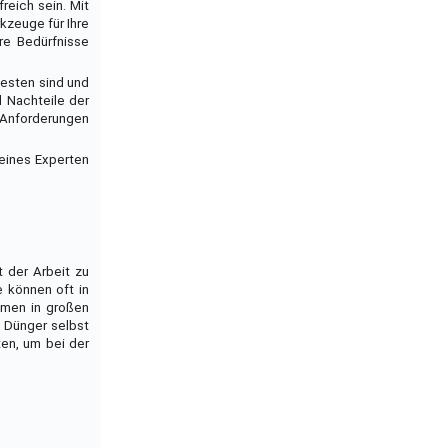
reich sein. Mit
kzeuge für Ihre
re Bedürfnisse
besten sind und
d Nachteile der
 Anforderungen
 eines Experten
t der Arbeit zu
e können oft in
amen in großen
d Dünger selbst
ten, um bei der