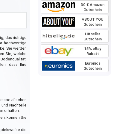
30 € Amazon
Gutschein
ABOUT YOU
Gutschein
Hitseller
g, das richtige
Gutschein
ar hochwertige
cke. Sie werden
15% eBay
Rabatt
gen Sie, welche
 Bodenqualität.
Euronics
en, dass Ihre
Gutschein
re spezifischen
- und Nachteile
en erhalten.
len, können Sie
spielsweise die