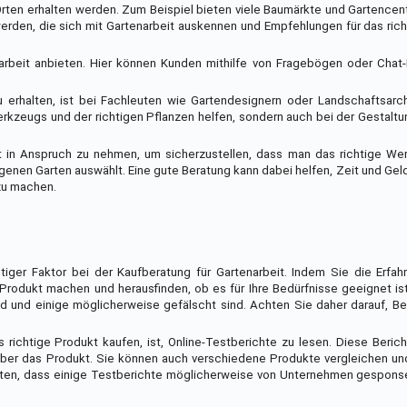
Orten erhalten werden. Zum Beispiel bieten viele Baumärkte und Gartencen
erden, die sich mit Gartenarbeit auskennen und Empfehlungen für das ri
arbeit anbieten. Hier können Kunden mithilfe von Fragebögen oder Chat-
zu erhalten, ist bei Fachleuten wie Gartendesignern oder Landschaftsarc
erkzeugs und der richtigen Pflanzen helfen, sondern auch bei der Gestalt
eit in Anspruch zu nehmen, um sicherzustellen, dass man das richtige W
enen Garten auswählt. Eine gute Beratung kann dabei helfen, Zeit und Gel
zu machen.
iger Faktor bei der Kaufberatung für Gartenarbeit. Indem Sie die Erfah
Produkt machen und herausfinden, ob es für Ihre Bedürfnisse geeignet ist
nd und einige möglicherweise gefälscht sind. Achten Sie daher darauf, 
s richtige Produkt kaufen, ist, Online-Testberichte zu lesen. Diese Beri
ber das Produkt. Sie können auch verschiedene Produkte vergleichen und
chten, dass einige Testberichte möglicherweise von Unternehmen gespons