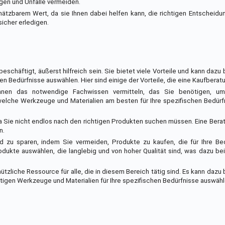
gen und Unfälle vermeiden.
hätzbarem Wert, da sie Ihnen dabei helfen kann, die richtigen Entscheidu
sicher erledigen.
beschäftigt, äußerst hilfreich sein. Sie bietet viele Vorteile und kann dazu
len Bedürfnisse auswählen. Hier sind einige der Vorteile, die eine Kaufberat
Ihnen das notwendige Fachwissen vermitteln, das Sie benötigen, um
 welche Werkzeuge und Materialien am besten für Ihre spezifischen Bedür
 da Sie nicht endlos nach den richtigen Produkten suchen müssen. Eine Bera
n.
ld zu sparen, indem Sie vermeiden, Produkte zu kaufen, die für Ihre Be
dukte auswählen, die langlebig und von hoher Qualität sind, was dazu bei
ützliche Ressource für alle, die in diesem Bereich tätig sind. Es kann dazu
chtigen Werkzeuge und Materialien für Ihre spezifischen Bedürfnisse auswähl