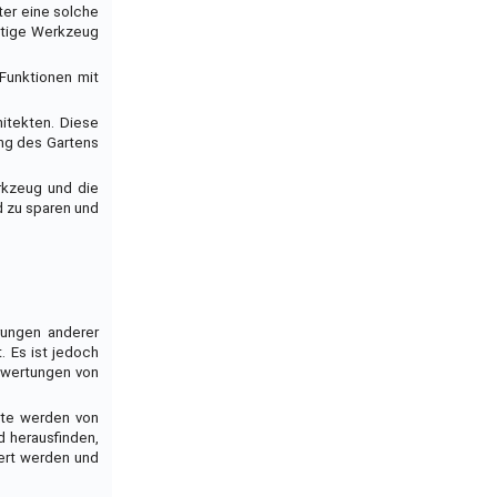
ter eine solche
chtige Werkzeug
Funktionen mit
hitekten. Diese
ung des Gartens
erkzeug und die
d zu sparen und
rungen anderer
. Es ist jedoch
Bewertungen von
chte werden von
 herausfinden,
ert werden und