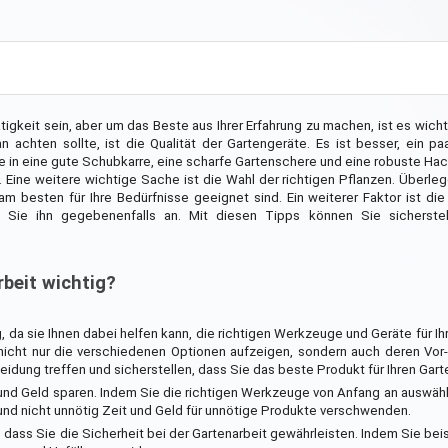
gkeit sein, aber um das Beste aus Ihrer Erfahrung zu machen, ist es wichti
chten sollte, ist die Qualität der Gartengeräte. Es ist besser, ein pa
ie in eine gute Schubkarre, eine scharfe Gartenschere und eine robuste Ha
Eine weitere wichtige Sache ist die Wahl der richtigen Pflanzen. Überle
 besten für Ihre Bedürfnisse geeignet sind. Ein weiterer Faktor ist die
ie ihn gegebenenfalls an. Mit diesen Tipps können Sie sicherstell
beit wichtig?
, da sie Ihnen dabei helfen kann, die richtigen Werkzeuge und Geräte für Ih
 nicht nur die verschiedenen Optionen aufzeigen, sondern auch deren Vor
idung treffen und sicherstellen, dass Sie das beste Produkt für Ihren Gart
 und Geld sparen. Indem Sie die richtigen Werkzeuge von Anfang an auswäh
n und nicht unnötig Zeit und Geld für unnötige Produkte verschwenden.
 dass Sie die Sicherheit bei der Gartenarbeit gewährleisten. Indem Sie bei