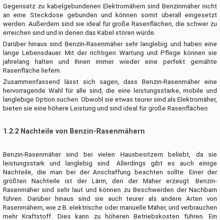
Gegensatz zu kabelgebundenen Elektromähern sind Benzinmäher nicht
an eine Steckdose gebunden und können somit überall eingesetzt
werden. Außerdem sind sie ideal für große Rasenflächen, die schwer zu
erreichen sind und in denen das Kabel stören würde.
Darüber hinaus sind Benzin-Rasenmäher sehr langlebig und haben eine
lange Lebensdauer. Mit der richtigen Wartung und Pflege können sie
jahrelang halten und Ihnen immer wieder eine perfekt gemähte
Rasenfläche liefern.
Zusammenfassend lässt sich sagen, dass Benzin-Rasenmäher eine
hervorragende Wahl für alle sind, die eine leistungsstarke, mobile und
langlebige Option suchen. Obwohl sie etwas teurer sind als Elektromäher,
bieten sie eine höhere Leistung und sind ideal für große Rasenflächen.
1.2.2 Nachteile von Benzin-Rasenmähern
Benzin-Rasenmäher sind bei vielen Hausbesitzern beliebt, da sie
leistungsstark und langlebig sind. Allerdings gibt es auch einige
Nachteile, die man bei der Anschaffung beachten sollte. Einer der
größten Nachteile ist der Lärm, den der Mäher erzeugt. Benzin-
Rasenmäher sind sehr laut und können zu Beschwerden der Nachbarn
führen. Darüber hinaus sind sie auch teurer als andere Arten von
Rasenmähern, wie z.B. elektrische oder manuelle Mäher, und verbrauchen
mehr Kraftstoff. Dies kann zu höheren Betriebskosten führen. Ein