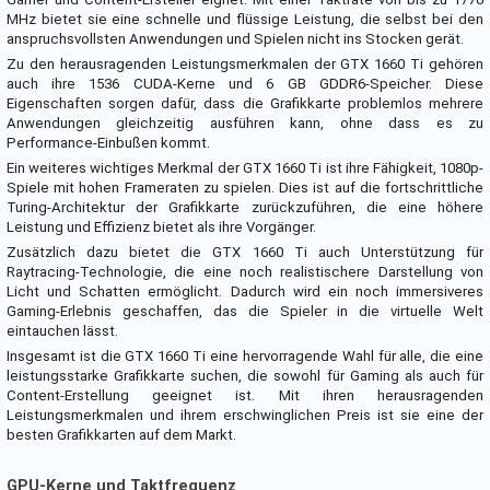
MHz bietet sie eine schnelle und flüssige Leistung, die selbst bei den
anspruchsvollsten Anwendungen und Spielen nicht ins Stocken gerät.
Zu den herausragenden Leistungsmerkmalen der GTX 1660 Ti gehören
auch ihre 1536 CUDA-Kerne und 6 GB GDDR6-Speicher. Diese
Eigenschaften sorgen dafür, dass die Grafikkarte problemlos mehrere
Anwendungen gleichzeitig ausführen kann, ohne dass es zu
Performance-Einbußen kommt.
Ein weiteres wichtiges Merkmal der GTX 1660 Ti ist ihre Fähigkeit, 1080p-
Spiele mit hohen Frameraten zu spielen. Dies ist auf die fortschrittliche
Turing-Architektur der Grafikkarte zurückzuführen, die eine höhere
Leistung und Effizienz bietet als ihre Vorgänger.
Zusätzlich dazu bietet die GTX 1660 Ti auch Unterstützung für
Raytracing-Technologie, die eine noch realistischere Darstellung von
Licht und Schatten ermöglicht. Dadurch wird ein noch immersiveres
Gaming-Erlebnis geschaffen, das die Spieler in die virtuelle Welt
eintauchen lässt.
Insgesamt ist die GTX 1660 Ti eine hervorragende Wahl für alle, die eine
leistungsstarke Grafikkarte suchen, die sowohl für Gaming als auch für
Content-Erstellung geeignet ist. Mit ihren herausragenden
Leistungsmerkmalen und ihrem erschwinglichen Preis ist sie eine der
besten Grafikkarten auf dem Markt.
GPU-Kerne und Taktfrequenz