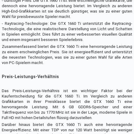
- Günstiger Preis: Die GTX 1660 Ti ist eine erschwingliche Grafikkarte, die
dennoch eine hervorragende Leistung bietet. Im Vergleich zu anderen
High-End-Grafikkarten ist sie deutlich günstiger, was sie zu einer guten
Wahl für preisbewusste Spieler macht.
- Raytracing-Technologie: Die GTX 1660 Ti unterstützt die Raytracing-
Technologie, die eine realistischere Darstellung von Licht und Schatten
in Spielen ermöglicht. Dies führt zu einer verbesserten visuellen Qualität
und einem insgesamt besseren Spielerlebnis.
Zusammenfassend bietet die GTX 1660 Ti eine hervorragende Leistung
zu einem erschwinglichen Preis. Sie ist energieeffizient und unterstützt
die neuesten Technologien, was sie zu einer guten Wahl für alle Arten
von PC-Spielern macht.
Preis-Leistungs-Verhältnis
Das Preis-Leistungs-Verhältnis ist ein wichtiger Faktor bei der
Kaufentscheidung für die GTX 1660 Ti. Im Vergleich zu anderen
Grafikkarten in ihrer Preisklasse bietet die GTX 1660 Ti eine
hervorragende Leistung. Mit 6 GB GDDR6-Speicher und einer
Taktfrequenz von bis zu 1770 MHz ist sie in der Lage, moderne Spiele in
Full HD mit hohen Detailstufen flüssig darzustellen.
Darüber hinaus bietet die GTX 1660 Ti auch eine hervorragende
Energieeffizienz. Mit einer TDP von nur 120 Watt benötigt sie weniger