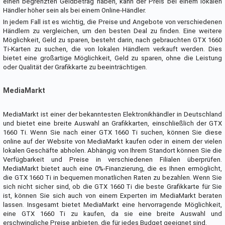
einen begrenzten Geldbetrag haben, kann der Preis bei einem lokalen
Händler höher sein als bei einem Online-Händler.
In jedem Fall ist es wichtig, die Preise und Angebote von verschiedenen
Händlern zu vergleichen, um den besten Deal zu finden. Eine weitere
Möglichkeit, Geld zu sparen, besteht darin, nach gebrauchten GTX 1660
Ti-Karten zu suchen, die von lokalen Händlern verkauft werden. Dies
bietet eine großartige Möglichkeit, Geld zu sparen, ohne die Leistung
oder Qualität der Grafikkarte zu beeinträchtigen.
MediaMarkt
MediaMarkt ist einer der bekanntesten Elektronikhändler in Deutschland
und bietet eine breite Auswahl an Grafikkarten, einschließlich der GTX
1660 Ti. Wenn Sie nach einer GTX 1660 Ti suchen, können Sie diese
online auf der Website von MediaMarkt kaufen oder in einem der vielen
lokalen Geschäfte abholen. Abhängig von Ihrem Standort können Sie die
Verfügbarkeit und Preise in verschiedenen Filialen überprüfen.
MediaMarkt bietet auch eine 0%-Finanzierung, die es Ihnen ermöglicht,
die GTX 1660 Ti in bequemen monatlichen Raten zu bezahlen. Wenn Sie
sich nicht sicher sind, ob die GTX 1660 Ti die beste Grafikkarte für Sie
ist, können Sie sich auch von einem Experten im MediaMarkt beraten
lassen. Insgesamt bietet MediaMarkt eine hervorragende Möglichkeit,
eine GTX 1660 Ti zu kaufen, da sie eine breite Auswahl und
erschwingliche Preise anbieten, die für jedes Budget geeignet sind.