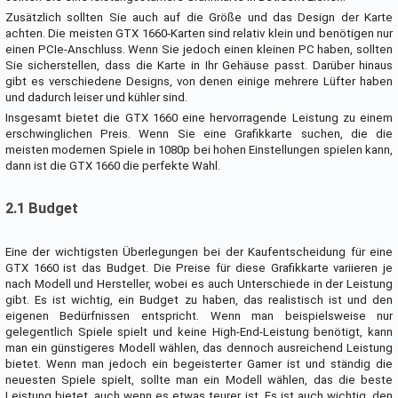
Zusätzlich sollten Sie auch auf die Größe und das Design der Karte
achten. Die meisten GTX 1660-Karten sind relativ klein und benötigen nur
einen PCIe-Anschluss. Wenn Sie jedoch einen kleinen PC haben, sollten
Sie sicherstellen, dass die Karte in Ihr Gehäuse passt. Darüber hinaus
gibt es verschiedene Designs, von denen einige mehrere Lüfter haben
und dadurch leiser und kühler sind.
Insgesamt bietet die GTX 1660 eine hervorragende Leistung zu einem
erschwinglichen Preis. Wenn Sie eine Grafikkarte suchen, die die
meisten modernen Spiele in 1080p bei hohen Einstellungen spielen kann,
dann ist die GTX 1660 die perfekte Wahl.
2.1 Budget
Eine der wichtigsten Überlegungen bei der Kaufentscheidung für eine
GTX 1660 ist das Budget. Die Preise für diese Grafikkarte variieren je
nach Modell und Hersteller, wobei es auch Unterschiede in der Leistung
gibt. Es ist wichtig, ein Budget zu haben, das realistisch ist und den
eigenen Bedürfnissen entspricht. Wenn man beispielsweise nur
gelegentlich Spiele spielt und keine High-End-Leistung benötigt, kann
man ein günstigeres Modell wählen, das dennoch ausreichend Leistung
bietet. Wenn man jedoch ein begeisterter Gamer ist und ständig die
neuesten Spiele spielt, sollte man ein Modell wählen, das die beste
Leistung bietet, auch wenn es etwas teurer ist. Es ist auch wichtig, den