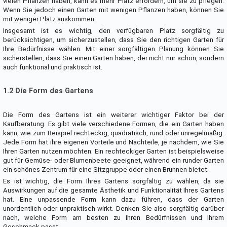
vielen Pflanzen haben, kann es mehr Platz erfordern, um sie zu pflegen.
Wenn Sie jedoch einen Garten mit wenigen Pflanzen haben, können Sie
mit weniger Platz auskommen.
Insgesamt ist es wichtig, den verfügbaren Platz sorgfältig zu
berücksichtigen, um sicherzustellen, dass Sie den richtigen Garten für
Ihre Bedürfnisse wählen. Mit einer sorgfältigen Planung können Sie
sicherstellen, dass Sie einen Garten haben, der nicht nur schön, sondern
auch funktional und praktisch ist.
1.2 Die Form des Gartens
Die Form des Gartens ist ein weiterer wichtiger Faktor bei der
Kaufberatung. Es gibt viele verschiedene Formen, die ein Garten haben
kann, wie zum Beispiel rechteckig, quadratisch, rund oder unregelmäßig.
Jede Form hat ihre eigenen Vorteile und Nachteile, je nachdem, wie Sie
Ihren Garten nutzen möchten. Ein rechteckiger Garten ist beispielsweise
gut für Gemüse- oder Blumenbeete geeignet, während ein runder Garten
ein schönes Zentrum für eine Sitzgruppe oder einen Brunnen bietet.
Es ist wichtig, die Form Ihres Gartens sorgfältig zu wählen, da sie
Auswirkungen auf die gesamte Ästhetik und Funktionalität Ihres Gartens
hat. Eine unpassende Form kann dazu führen, dass der Garten
unordentlich oder unpraktisch wirkt. Denken Sie also sorgfältig darüber
nach, welche Form am besten zu Ihren Bedürfnissen und Ihrem
Geschmack passt.