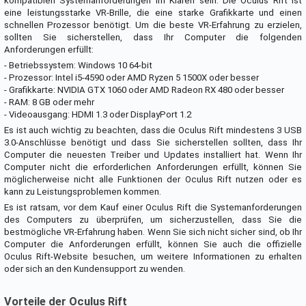
kompatiblen Systemanforderungen im Klaren sein. Die Oculus Rift ist
eine leistungsstarke VR-Brille, die eine starke Grafikkarte und einen
schnellen Prozessor benötigt. Um die beste VR-Erfahrung zu erzielen,
sollten Sie sicherstellen, dass Ihr Computer die folgenden
Anforderungen erfüllt:
- Betriebssystem: Windows 10 64-bit
- Prozessor: Intel i5-4590 oder AMD Ryzen 5 1500X oder besser
- Grafikkarte: NVIDIA GTX 1060 oder AMD Radeon RX 480 oder besser
- RAM: 8 GB oder mehr
- Videoausgang: HDMI 1.3 oder DisplayPort 1.2
Es ist auch wichtig zu beachten, dass die Oculus Rift mindestens 3 USB
3.0-Anschlüsse benötigt und dass Sie sicherstellen sollten, dass Ihr
Computer die neuesten Treiber und Updates installiert hat. Wenn Ihr
Computer nicht die erforderlichen Anforderungen erfüllt, können Sie
möglicherweise nicht alle Funktionen der Oculus Rift nutzen oder es
kann zu Leistungsproblemen kommen.
Es ist ratsam, vor dem Kauf einer Oculus Rift die Systemanforderungen
des Computers zu überprüfen, um sicherzustellen, dass Sie die
bestmögliche VR-Erfahrung haben. Wenn Sie sich nicht sicher sind, ob Ihr
Computer die Anforderungen erfüllt, können Sie auch die offizielle
Oculus Rift-Website besuchen, um weitere Informationen zu erhalten
oder sich an den Kundensupport zu wenden.
Vorteile der Oculus Rift