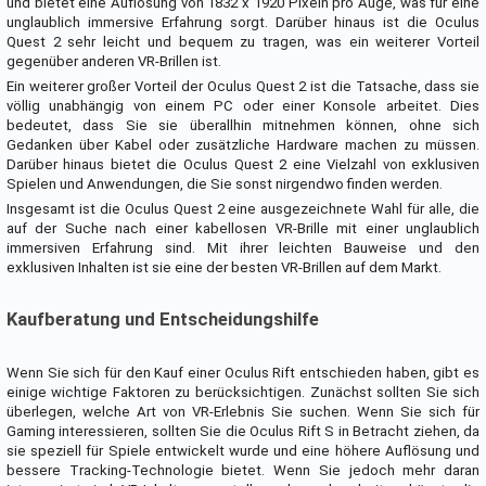
und bietet eine Auflösung von 1832 x 1920 Pixeln pro Auge, was für eine
unglaublich immersive Erfahrung sorgt. Darüber hinaus ist die Oculus
Quest 2 sehr leicht und bequem zu tragen, was ein weiterer Vorteil
gegenüber anderen VR-Brillen ist.
Ein weiterer großer Vorteil der Oculus Quest 2 ist die Tatsache, dass sie
völlig unabhängig von einem PC oder einer Konsole arbeitet. Dies
bedeutet, dass Sie sie überallhin mitnehmen können, ohne sich
Gedanken über Kabel oder zusätzliche Hardware machen zu müssen.
Darüber hinaus bietet die Oculus Quest 2 eine Vielzahl von exklusiven
Spielen und Anwendungen, die Sie sonst nirgendwo finden werden.
Insgesamt ist die Oculus Quest 2 eine ausgezeichnete Wahl für alle, die
auf der Suche nach einer kabellosen VR-Brille mit einer unglaublich
immersiven Erfahrung sind. Mit ihrer leichten Bauweise und den
exklusiven Inhalten ist sie eine der besten VR-Brillen auf dem Markt.
Kaufberatung und Entscheidungshilfe
Wenn Sie sich für den Kauf einer Oculus Rift entschieden haben, gibt es
einige wichtige Faktoren zu berücksichtigen. Zunächst sollten Sie sich
überlegen, welche Art von VR-Erlebnis Sie suchen. Wenn Sie sich für
Gaming interessieren, sollten Sie die Oculus Rift S in Betracht ziehen, da
sie speziell für Spiele entwickelt wurde und eine höhere Auflösung und
bessere Tracking-Technologie bietet. Wenn Sie jedoch mehr daran