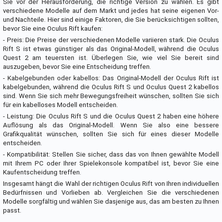
Sie vor der Herausforderung, die richtige Version zu wählen. Es gibt
verschiedene Modelle auf dem Markt und jedes hat seine eigenen Vor-
und Nachteile. Hier sind einige Faktoren, die Sie berücksichtigen sollten,
bevor Sie eine Oculus Rift kaufen:
- Preis: Die Preise der verschiedenen Modelle variieren stark. Die Oculus
Rift S ist etwas günstiger als das Original-Modell, während die Oculus
Quest 2 am teuersten ist. Überlegen Sie, wie viel Sie bereit sind
auszugeben, bevor Sie eine Entscheidung treffen.
- Kabelgebunden oder kabellos: Das Original-Modell der Oculus Rift ist
kabelgebunden, während die Oculus Rift S und Oculus Quest 2 kabellos
sind. Wenn Sie sich mehr Bewegungsfreiheit wünschen, sollten Sie sich
für ein kabelloses Modell entscheiden.
- Leistung: Die Oculus Rift S und die Oculus Quest 2 haben eine höhere
Auflösung als das Original-Modell. Wenn Sie also eine bessere
Grafikqualität wünschen, sollten Sie sich für eines dieser Modelle
entscheiden.
- Kompatibilität: Stellen Sie sicher, dass das von Ihnen gewählte Modell
mit Ihrem PC oder Ihrer Spielekonsole kompatibel ist, bevor Sie eine
Kaufentscheidung treffen.
Insgesamt hängt die Wahl der richtigen Oculus Rift von Ihren individuellen
Bedürfnissen und Vorlieben ab. Vergleichen Sie die verschiedenen
Modelle sorgfältig und wählen Sie dasjenige aus, das am besten zu Ihnen
passt.