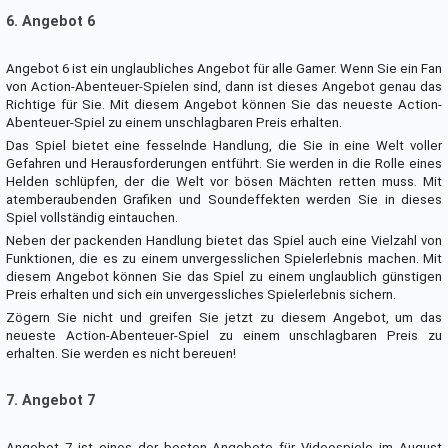
6. Angebot 6
Angebot 6 ist ein unglaubliches Angebot für alle Gamer. Wenn Sie ein Fan
von Action-Abenteuer-Spielen sind, dann ist dieses Angebot genau das
Richtige für Sie. Mit diesem Angebot können Sie das neueste Action-
Abenteuer-Spiel zu einem unschlagbaren Preis erhalten.
Das Spiel bietet eine fesselnde Handlung, die Sie in eine Welt voller
Gefahren und Herausforderungen entführt. Sie werden in die Rolle eines
Helden schlüpfen, der die Welt vor bösen Mächten retten muss. Mit
atemberaubenden Grafiken und Soundeffekten werden Sie in dieses
Spiel vollständig eintauchen.
Neben der packenden Handlung bietet das Spiel auch eine Vielzahl von
Funktionen, die es zu einem unvergesslichen Spielerlebnis machen. Mit
diesem Angebot können Sie das Spiel zu einem unglaublich günstigen
Preis erhalten und sich ein unvergessliches Spielerlebnis sichern.
Zögern Sie nicht und greifen Sie jetzt zu diesem Angebot, um das
neueste Action-Abenteuer-Spiel zu einem unschlagbaren Preis zu
erhalten. Sie werden es nicht bereuen!
7. Angebot 7
Angebot 7 ist eines der besten Angebote für Videospiele im August