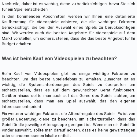
Nachteile, daher ist es wichtig, diese zu berücksichtigen, bevor Sie sich
für ein Spiel entscheiden.
In den kommenden Abschnitten werden wir Ihnen eine detaillierte
Kaufberatung für Videospiele anbieten, die alle wichtigen Faktoren
berücksichtigt, die bei der Auswahl eines Spiels zu berücksichtigen
sind. Wir werden auch die besten Angebote für Videospiele auf dem
Markt vorstellen, um sicherzustellen, dass Sie das beste Angebot für Ihr
Budget erhalten.
Was ist beim Kauf von Videospielen zu beachten?
Beim Kauf von Videospielen gibt es einige wichtige Faktoren zu
beachten, um das beste Spielerlebnis zu erhalten. Zunächst ist es
wichtig, die Systemanforderungen des Spiels zu überprüfen, um
sicherzustellen, dass es auf dem gewünschten Gerät funktioniert.
Darüber hinaus sollte man auch auf das Genre des Spiels achten, um
sicherzustellen, dass man ein Spiel auswählt, das den eigenen
Interessen entspricht.
Ein weiterer wichtiger Faktor ist die Altersfreigabe des Spiels. Es ist von
großer Bedeutung, diese zu beachten, um sicherzustellen, dass das
Spiel für die jeweilige Altersgruppe geeignet ist. Wenn man ein Spiel für
Kinder auswählt, sollte man darauf achten, dass es keine gewalttätigen
oder unangemessenen Inhalte enthält.