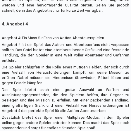
werden und eine hervorragende Qualität bieten. Seien Sie jedoch
schnell, denn das Angebot ist nur für kurze Zeit verfügbar!
4. Angebot 4
Angebot 4: Ein Muss für Fans von Action-Abenteuerspielen
Angebot 4 ist ein Spiel, das Action- und Abenteuerfans nicht verpassen
sollten. Das Spiel bietet eine atemberaubende Grafik und eine fesselnde
Handlung, die den Spieler in eine Welt voller Abenteuer und Gefahren
entführt.
Die Spieler schlüpfen in die Rolle eines mutigen Helden, der sich durch
eine Vielzahl von Herausforderungen kämpft, um seine Mission zu
erfüllen. Dabei müssen sie Hindernisse überwinden, Rätsel lösen und
gegen Feinde kämpfen.
Das Spiel bietet auch eine große Auswahl an Waffen und
Ausrüstungsgegenständen, die den Spielern helfen, ihre Gegner zu
besiegen und ihre Mission zu erfüllen. Mit einer packenden Handlung,
einer großartigen Grafik und einer Vielzahl von Herausforderungen ist
Angebot 4 das perfekte Spiel für alle Action-Abenteuerfans.
Zusätzlich bietet das Spiel einen Multiplayer-Modus, in dem Spieler
online gegen andere Spieler antreten können. Das macht das Spiel noch
spannender und sorgt für endlose Stunden Spielspaß.