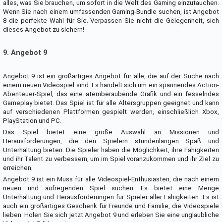
alles, was Sie brauchen, um sofort in die Welt des Gaming einzutauchen.
Wenn Sie nach einem umfassenden Gaming-Bundle suchen, ist Angebot
8 die perfekte Wahl für Sie. Verpassen Sie nicht die Gelegenheit, sich
dieses Angebot zu sichern!
9. Angebot 9
Angebot 9 ist ein großartiges Angebot für alle, die auf der Suche nach
einem neuen Videospiel sind. Es handelt sich um ein spannendes Action-
Abenteuer-Spiel, das eine atemberaubende Grafik und ein fesselndes
Gameplay bietet. Das Spiel ist für alle Altersgruppen geeignet und kann
auf verschiedenen Plattformen gespielt werden, einschließlich Xbox,
PlayStation und PC.
Das Spiel bietet eine große Auswahl an Missionen und
Herausforderungen, die den Spielern stundenlangen Spaß und
Unterhaltung bieten. Die Spieler haben die Möglichkeit, ihre Fähigkeiten
und ihr Talent zu verbessern, um im Spiel voranzukommen und ihr Ziel zu
erreichen.
Angebot 9 ist ein Muss für alle Videospiel-Enthusiasten, die nach einem
neuen und aufregenden Spiel suchen. Es bietet eine Menge
Unterhaltung und Herausforderungen für Spieler aller Fähigkeiten. Es ist
auch ein großartiges Geschenk für Freunde und Familie, die Videospiele
lieben. Holen Sie sich jetzt Angebot 9 und erleben Sie eine unglaubliche