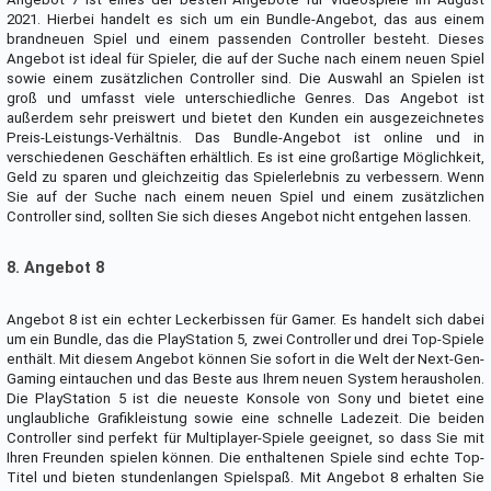
2021. Hierbei handelt es sich um ein Bundle-Angebot, das aus einem
brandneuen Spiel und einem passenden Controller besteht. Dieses
Angebot ist ideal für Spieler, die auf der Suche nach einem neuen Spiel
sowie einem zusätzlichen Controller sind. Die Auswahl an Spielen ist
groß und umfasst viele unterschiedliche Genres. Das Angebot ist
außerdem sehr preiswert und bietet den Kunden ein ausgezeichnetes
Preis-Leistungs-Verhältnis. Das Bundle-Angebot ist online und in
verschiedenen Geschäften erhältlich. Es ist eine großartige Möglichkeit,
Geld zu sparen und gleichzeitig das Spielerlebnis zu verbessern. Wenn
Sie auf der Suche nach einem neuen Spiel und einem zusätzlichen
Controller sind, sollten Sie sich dieses Angebot nicht entgehen lassen.
8. Angebot 8
Angebot 8 ist ein echter Leckerbissen für Gamer. Es handelt sich dabei
um ein Bundle, das die PlayStation 5, zwei Controller und drei Top-Spiele
enthält. Mit diesem Angebot können Sie sofort in die Welt der Next-Gen-
Gaming eintauchen und das Beste aus Ihrem neuen System herausholen.
Die PlayStation 5 ist die neueste Konsole von Sony und bietet eine
unglaubliche Grafikleistung sowie eine schnelle Ladezeit. Die beiden
Controller sind perfekt für Multiplayer-Spiele geeignet, so dass Sie mit
Ihren Freunden spielen können. Die enthaltenen Spiele sind echte Top-
Titel und bieten stundenlangen Spielspaß. Mit Angebot 8 erhalten Sie