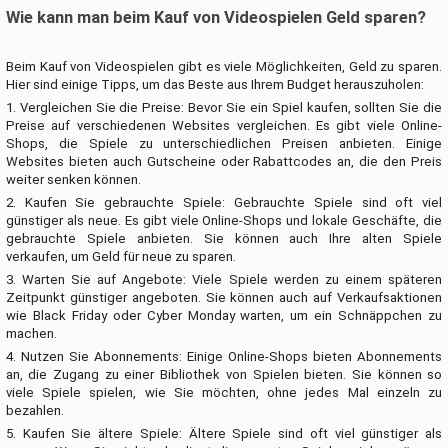
Wie kann man beim Kauf von Videospielen Geld sparen?
Beim Kauf von Videospielen gibt es viele Möglichkeiten, Geld zu sparen.
Hier sind einige Tipps, um das Beste aus Ihrem Budget herauszuholen:
1. Vergleichen Sie die Preise: Bevor Sie ein Spiel kaufen, sollten Sie die
Preise auf verschiedenen Websites vergleichen. Es gibt viele Online-
Shops, die Spiele zu unterschiedlichen Preisen anbieten. Einige
Websites bieten auch Gutscheine oder Rabattcodes an, die den Preis
weiter senken können.
2. Kaufen Sie gebrauchte Spiele: Gebrauchte Spiele sind oft viel
günstiger als neue. Es gibt viele Online-Shops und lokale Geschäfte, die
gebrauchte Spiele anbieten. Sie können auch Ihre alten Spiele
verkaufen, um Geld für neue zu sparen.
3. Warten Sie auf Angebote: Viele Spiele werden zu einem späteren
Zeitpunkt günstiger angeboten. Sie können auch auf Verkaufsaktionen
wie Black Friday oder Cyber Monday warten, um ein Schnäppchen zu
machen.
4. Nutzen Sie Abonnements: Einige Online-Shops bieten Abonnements
an, die Zugang zu einer Bibliothek von Spielen bieten. Sie können so
viele Spiele spielen, wie Sie möchten, ohne jedes Mal einzeln zu
bezahlen.
5. Kaufen Sie ältere Spiele: Ältere Spiele sind oft viel günstiger als