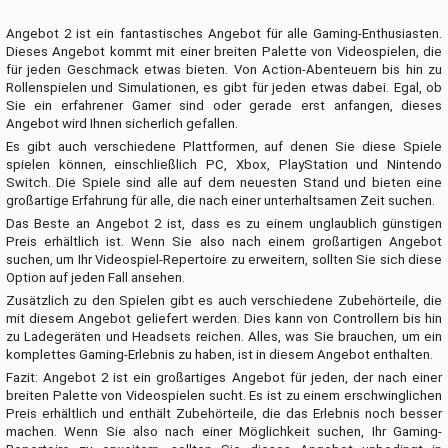
Angebot 2 ist ein fantastisches Angebot für alle Gaming-Enthusiasten.
Dieses Angebot kommt mit einer breiten Palette von Videospielen, die
für jeden Geschmack etwas bieten. Von Action-Abenteuern bis hin zu
Rollenspielen und Simulationen, es gibt für jeden etwas dabei. Egal, ob
Sie ein erfahrener Gamer sind oder gerade erst anfangen, dieses
Angebot wird Ihnen sicherlich gefallen.
Es gibt auch verschiedene Plattformen, auf denen Sie diese Spiele
spielen können, einschließlich PC, Xbox, PlayStation und Nintendo
Switch. Die Spiele sind alle auf dem neuesten Stand und bieten eine
großartige Erfahrung für alle, die nach einer unterhaltsamen Zeit suchen.
Das Beste an Angebot 2 ist, dass es zu einem unglaublich günstigen
Preis erhältlich ist. Wenn Sie also nach einem großartigen Angebot
suchen, um Ihr Videospiel-Repertoire zu erweitern, sollten Sie sich diese
Option auf jeden Fall ansehen.
Zusätzlich zu den Spielen gibt es auch verschiedene Zubehörteile, die
mit diesem Angebot geliefert werden. Dies kann von Controllern bis hin
zu Ladegeräten und Headsets reichen. Alles, was Sie brauchen, um ein
komplettes Gaming-Erlebnis zu haben, ist in diesem Angebot enthalten.
Fazit: Angebot 2 ist ein großartiges Angebot für jeden, der nach einer
breiten Palette von Videospielen sucht. Es ist zu einem erschwinglichen
Preis erhältlich und enthält Zubehörteile, die das Erlebnis noch besser
machen. Wenn Sie also nach einer Möglichkeit suchen, Ihr Gaming-