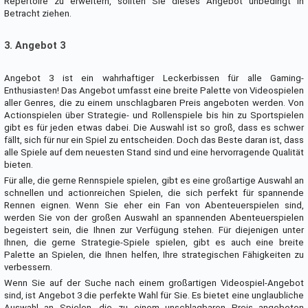
Repertoire zu erweitern, sollten Sie dieses Angebot unbedingt in
Betracht ziehen.
3. Angebot 3
Angebot 3 ist ein wahrhaftiger Leckerbissen für alle Gaming-
Enthusiasten! Das Angebot umfasst eine breite Palette von Videospielen
aller Genres, die zu einem unschlagbaren Preis angeboten werden. Von
Actionspielen über Strategie- und Rollenspiele bis hin zu Sportspielen
gibt es für jeden etwas dabei. Die Auswahl ist so groß, dass es schwer
fällt, sich für nur ein Spiel zu entscheiden. Doch das Beste daran ist, dass
alle Spiele auf dem neuesten Stand sind und eine hervorragende Qualität
bieten.
Für alle, die gerne Rennspiele spielen, gibt es eine großartige Auswahl an
schnellen und actionreichen Spielen, die sich perfekt für spannende
Rennen eignen. Wenn Sie eher ein Fan von Abenteuerspielen sind,
werden Sie von der großen Auswahl an spannenden Abenteuerspielen
begeistert sein, die Ihnen zur Verfügung stehen. Für diejenigen unter
Ihnen, die gerne Strategie-Spiele spielen, gibt es auch eine breite
Palette an Spielen, die Ihnen helfen, Ihre strategischen Fähigkeiten zu
verbessern.
Wenn Sie auf der Suche nach einem großartigen Videospiel-Angebot
sind, ist Angebot 3 die perfekte Wahl für Sie. Es bietet eine unglaubliche
Auswahl an Spielen, die zu einem unschlagbaren Preis angeboten