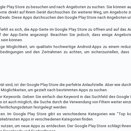
oogle Play Store zu besuchen und nach Angeboten zu suchen. Sie können a
te direkt auf Ihrem Gerät durchsuchen. Ein weiterer Weg, um Angebote zu 
Deals. Diese Apps durchsuchen den Google Play Store nach Angeboten un
ehlt es sich, die App-Seite im Google Play Store zu öffnen und auf das 
uf der App-Seite angezeigt. Beachten Sie jedoch, dass einige Angebote
 sein können.
ge Möglichkeit, um qualitativ hochwertige Android-Apps zu einem reduzi
sbedingungen und den Zeitrahmen zu achten, um sicherzustellen, dass
ät sind, ist der Google Play Store die perfekte Anlaufstelle. Aber wie dur
e Möglichkeiten, um gezielt nach bestimmten Apps zu suchen.
er Keywords. Geben Sie einfach das Keyword in das Suchfeld des Google 
st auch möglich, die Suche durch die Verwendung von Filtern weiter einzu
fentlichungsdatum festgelegt werden.
ten. Im Google Play Store gibt es verschiedene Kategorien wie "Top ko
beliebtesten Apps in verschiedenen Kategorien finden.
nutzen, um neue Apps zu entdecken. Der Google Play Store schlägt Ihnen