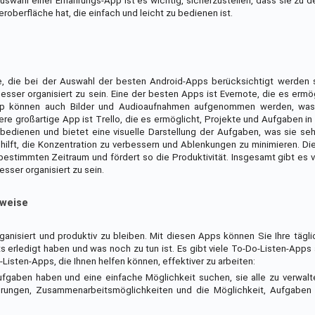
uswahl einer Ernährungs-App ist es wichtig, sicherzustellen, dass sie zu de
oberfläche hat, die einfach und leicht zu bedienen ist.
e, die bei der Auswahl der besten Android-Apps berücksichtigt werden s
esser organisiert zu sein. Eine der besten Apps ist Evernote, die es ermög
 App können auch Bilder und Audioaufnahmen aufgenommen werden, wa
tere großartige App ist Trello, die es ermöglicht, Projekte und Aufgaben i
u bedienen und bietet eine visuelle Darstellung der Aufgaben, was sie s
e hilft, die Konzentration zu verbessern und Ablenkungen zu minimieren. Di
estimmten Zeitraum und fördert so die Produktivität. Insgesamt gibt es v
sser organisiert zu sein.
sweise
ganisiert und produktiv zu bleiben. Mit diesen Apps können Sie Ihre täg
s erledigt haben und was noch zu tun ist. Es gibt viele To-Do-Listen-Apps
o-Listen-Apps, die Ihnen helfen können, effektiver zu arbeiten:
Aufgaben haben und eine einfache Möglichkeit suchen, sie alle zu verwalt
nerungen, Zusammenarbeitsmöglichkeiten und die Möglichkeit, Aufgaben 