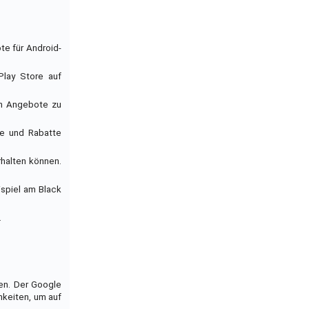
te für Android-
Play Store auf
ten Angebote zu
te und Rabatte
rhalten können.
ispiel am Black
.
en. Der Google
hkeiten, um auf