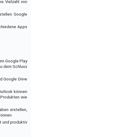
ne Vielzahl von
stellen. Google
rschiedene Apps
 im Google Play
 zu dem Schluss
nd Google Drive
 Outlook können
t-Produkten wie
aben erstellen,
können.
rt und produktiv