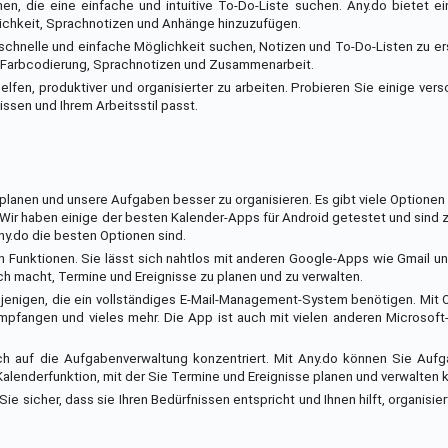
en, die eine einfache und intuitive To-Do-Liste suchen. Any.do bietet ei
ichkeit, Sprachnotizen und Anhänge hinzuzufügen.
e schnelle und einfache Möglichkeit suchen, Notizen und To-Do-Listen zu er
ie Farbcodierung, Sprachnotizen und Zusammenarbeit.
elfen, produktiver und organisierter zu arbeiten. Probieren Sie einige ve
issen und Ihrem Arbeitsstil passt.
 planen und unsere Aufgaben besser zu organisieren. Es gibt viele Optionen
 Wir haben einige der besten Kalender-Apps für Android getestet und sind
y.do die besten Optionen sind.
n Funktionen. Sie lässt sich nahtlos mit anderen Google-Apps wie Gmail u
fach macht, Termine und Ereignisse zu planen und zu verwalten.
iejenigen, die ein vollständiges E-Mail-Management-System benötigen. Mit
empfangen und vieles mehr. Die App ist auch mit vielen anderen Microsof
ich auf die Aufgabenverwaltung konzentriert. Mit Any.do können Sie Aufg
 Kalenderfunktion, mit der Sie Termine und Ereignisse planen und verwalten 
ie sicher, dass sie Ihren Bedürfnissen entspricht und Ihnen hilft, organisie