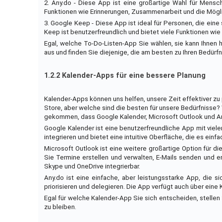
2. Any.do - Diese App ist eine großartige Wahl für Mensch
Funktionen wie Erinnerungen, Zusammenarbeit und die Mögl
3. Google Keep - Diese App ist ideal für Personen, die ein
Keep ist benutzerfreundlich und bietet viele Funktionen w
Egal, welche To-Do-Listen-App Sie wählen, sie kann Ihnen h
aus und finden Sie diejenige, die am besten zu Ihren Bedürfn
1.2.2 Kalender-Apps für eine bessere Planung
Kalender-Apps können uns helfen, unsere Zeit effektiver zu
Store, aber welche sind die besten für unsere Bedürfnisse?
gekommen, dass Google Kalender, Microsoft Outlook und An
Google Kalender ist eine benutzerfreundliche App mit viele
integrieren und bietet eine intuitive Oberfläche, die es ein
Microsoft Outlook ist eine weitere großartige Option für d
Sie Termine erstellen und verwalten, E-Mails senden und 
Skype und OneDrive integrierbar.
Any.do ist eine einfache, aber leistungsstarke App, die s
priorisieren und delegieren. Die App verfügt auch über eine
Egal für welche Kalender-App Sie sich entscheiden, stellen S
zu bleiben.