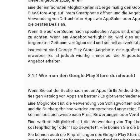
diese Angebote zuzugreifen.
Eine der einfachsten Möglichkeiten ist, regelmäßig den G
Play-Store-App auf Ihrem Smartphone öffnen und die Angebo
Verwendung von Drittanbieter-Apps wie AppSales oder App
die besten Deals an.
Wenn Sie auf der Suche nach spezifischen Apps sind, empfi
zu achten. Wenn ein Angebot verfügbar ist, wird dies a
begrenzten Zeitraum verfügbar sind und schnell ausverkauft
Insgesamt sind Google Play Store Angebote eine großarti
erwerben. Es ist jedoch wichtig, immer auf die Angebot
Angebot erhalten.
2.1.1 Wie man den Google Play Store durchsucht
Wenn Sie auf der Suche nach neuen Apps für Ihr Android-Ger
riesigen Katalog von Apps am besten? Es gibt verschieden
Eine Möglichkeit ist die Verwendung von Schlagwörtern od
und die Suchergebnisse werden entsprechend angezeigt. Es i
können beispielsweise nach Preis, Bewertungen oder Veröf
Eine weitere Möglichkeit ist die Verwendung von Top-Lis
kostenpflichtig" oder "Top bewertet". Hier können Sie die 
Sie können auch die Empfehlungen des Google Play Stores 