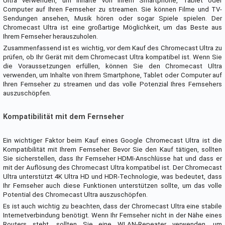
Ultra verwenden, um Inhalte von Ihrem Smartphone, Tablet oder
Computer auf Ihren Fernseher zu streamen. Sie können Filme und TV-
Sendungen ansehen, Musik hören oder sogar Spiele spielen. Der
Chromecast Ultra ist eine großartige Möglichkeit, um das Beste aus
Ihrem Fernseher herauszuholen.
Zusammenfassend ist es wichtig, vor dem Kauf des Chromecast Ultra zu
prüfen, ob Ihr Gerät mit dem Chromecast Ultra kompatibel ist. Wenn Sie
die Voraussetzungen erfüllen, können Sie den Chromecast Ultra
verwenden, um Inhalte von Ihrem Smartphone, Tablet oder Computer auf
Ihren Fernseher zu streamen und das volle Potenzial Ihres Fernsehers
auszuschöpfen.
Kompatibilität mit dem Fernseher
Ein wichtiger Faktor beim Kauf eines Google Chromecast Ultra ist die
Kompatibilität mit Ihrem Fernseher. Bevor Sie den Kauf tätigen, sollten
Sie sicherstellen, dass Ihr Fernseher HDMI-Anschlüsse hat und dass er
mit der Auflösung des Chromecast Ultra kompatibel ist. Der Chromecast
Ultra unterstützt 4K Ultra HD und HDR-Technologie, was bedeutet, dass
Ihr Fernseher auch diese Funktionen unterstützen sollte, um das volle
Potential des Chromecast Ultra auszuschöpfen.
Es ist auch wichtig zu beachten, dass der Chromecast Ultra eine stabile
Internetverbindung benötigt. Wenn Ihr Fernseher nicht in der Nähe eines
Routers steht, sollten Sie eine WLAN-Repeater verwenden, um