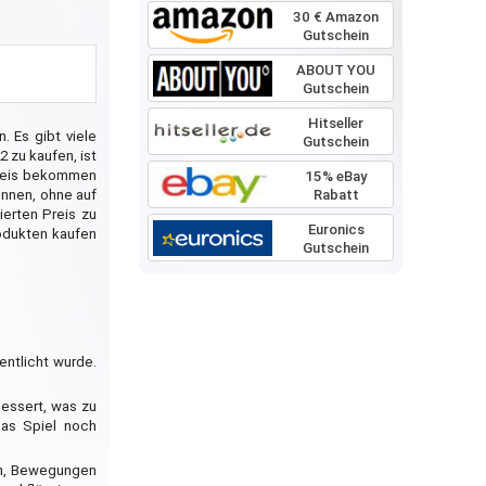
30 € Amazon
Gutschein
ABOUT YOU
Gutschein
Hitseller
. Es gibt viele
Gutschein
 zu kaufen, ist
 Preis bekommen
15% eBay
Rabatt
önnen, ohne auf
ierten Preis zu
Euronics
odukten kaufen
Gutschein
entlicht wurde.
bessert, was zu
das Spiel noch
ern, Bewegungen