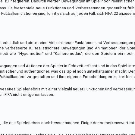
el zu integrieren. Dadurch werden Bewegungen im Spiel noch realistischer u
llfans. Es bietet viele neue Funktionen und Verbesserungen gegenüber frü
Fußballsimulationen sind, lohnt es sich auf jeden Fall, sich FIFA 22 anzuseh
rkt erhältlich und bietet eine Vielzahl neuer Funktionen und Verbesserunge
ne verbesserte KI, realistischere Bewegungen und Animationen der Spie
lmodi wie "Hypermotion" und "Karrieremodus", die den Spielern ein noch 
egungen und Aktionen der Spieler in Echtzeit erfasst und in das Spiel inte
stischer und authentischer, was das Spiel noch unterhaltsamer macht. De
Fußballkarriere zu gestalten und ihre eigenen Entscheidungen zu treffen,
ewesenes Spielerlebnis mit einer Vielzahl neuer Funktionen und Verbesser
von FIFA nicht entgehen lassen.
en, die das Spielerlebnis noch besser machen. Einige der bemerkenswerte