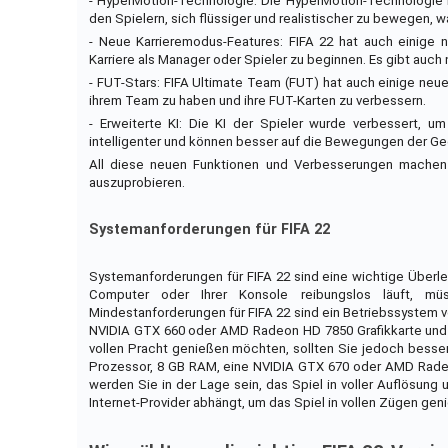
- HyperMotion-Technologie: Die HyperMotion-Technologie i
den Spielern, sich flüssiger und realistischer zu bewegen, w
- Neue Karrieremodus-Features: FIFA 22 hat auch einige n
Karriere als Manager oder Spieler zu beginnen. Es gibt auc
- FUT-Stars: FIFA Ultimate Team (FUT) hat auch einige neue 
ihrem Team zu haben und ihre FUT-Karten zu verbessern.
- Erweiterte KI: Die KI der Spieler wurde verbessert, 
intelligenter und können besser auf die Bewegungen der Ge
All diese neuen Funktionen und Verbesserungen machen F
auszuprobieren.
Systemanforderungen für FIFA 22
Systemanforderungen für FIFA 22 sind eine wichtige Überle
Computer oder Ihrer Konsole reibungslos läuft, müs
Mindestanforderungen für FIFA 22 sind ein Betriebssystem v
NVIDIA GTX 660 oder AMD Radeon HD 7850 Grafikkarte und mi
vollen Pracht genießen möchten, sollten Sie jedoch besse
Prozessor, 8 GB RAM, eine NVIDIA GTX 670 oder AMD Radeo
werden Sie in der Lage sein, das Spiel in voller Auflösun
Internet-Provider abhängt, um das Spiel in vollen Zügen gen