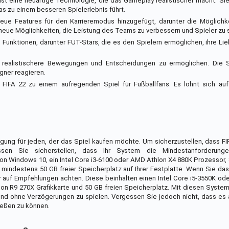
st eine neuartige Technologie, die das Gameplay realistischer macht. Si
as zu einem besseren Spielerlebnis führt.
eue Features für den Karrieremodus hinzugefügt, darunter die Möglichke
h neue Möglichkeiten, die Leistung des Teams zu verbessern und Spieler zu
Funktionen, darunter FUT-Stars, die es den Spielern ermöglichen, ihre Lieb
um realistischere Bewegungen und Entscheidungen zu ermöglichen. Die 
gner reagieren.
IFA 22 zu einem aufregenden Spiel für Fußballfans. Es lohnt sich auf 
gung für jeden, der das Spiel kaufen möchte. Um sicherzustellen, dass FI
sen Sie sicherstellen, dass Ihr System die Mindestanforderungen
on Windows 10, ein Intel Core i3-6100 oder AMD Athlon X4 880K Prozessor,
ndestens 50 GB freier Speicherplatz auf Ihrer Festplatte. Wenn Sie das 
r auf Empfehlungen achten. Diese beinhalten einen Intel Core i5-3550K o
n R9 270X Grafikkarte und 50 GB freien Speicherplatz. Mit diesen Syste
g und ohne Verzögerungen zu spielen. Vergessen Sie jedoch nicht, dass es
ießen zu können.