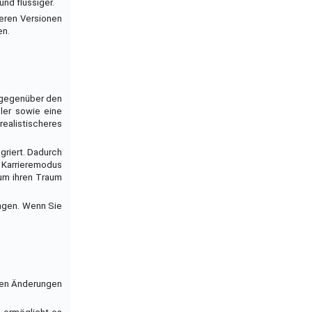
nd flüssiger.
heren Versionen
en.
n gegenüber den
ler sowie eine
realistischeres
griert. Dadurch
r Karrieremodus
 um ihren Traum
ungen. Wenn Sie
sten Änderungen