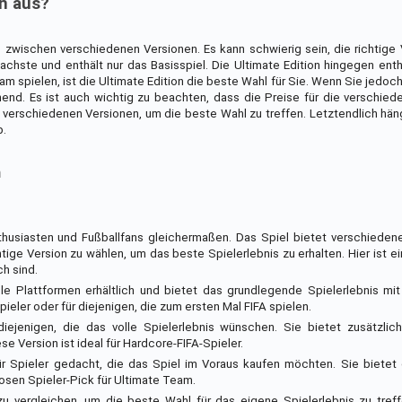
on aus?
zwischen verschiedenen Versionen. Es kann schwierig sein, die richtige V
achste und enthält nur das Basisspiel. Die Ultimate Edition hingegen enth
m spielen, ist die Ultimate Edition die beste Wahl für Sie. Wenn Sie jedoch
hend. Es ist auch wichtig zu beachten, dass die Preise für die verschie
er verschiedenen Versionen, um die beste Wahl zu treffen. Letztendlich hän
b.
n
thusiasten und Fußballfans gleichermaßen. Das Spiel bietet verschieden
tige Version zu wählen, um das beste Spielerlebnis zu erhalten. Hier ist ei
ch sind.
 alle Plattformen erhältlich und bietet das grundlegende Spielerlebnis m
eler oder für diejenigen, die zum ersten Mal FIFA spielen.
 diejenigen, die das volle Spielerlebnis wünschen. Sie bietet zusätzlich
e Version ist ideal für Hardcore-FIFA-Spieler.
ür Spieler gedacht, die das Spiel im Voraus kaufen möchten. Sie bietet 
osen Spieler-Pick für Ultimate Team.
zu vergleichen, um die beste Wahl für das eigene Spielerlebnis zu tref