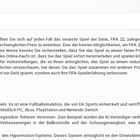
lten Sie sich auf jeden Fall das neueste Spiel der Serie, FIFA 22, zulegen
chwinglichen Preis zu erwerben. Eine der besten Möglichkeiten, um FIFA 22
iese Weise können Sie sicherstellen, dass Sie das Spiel zu einem fairen
des Online-Kaufs ist, dass Sie das Spiel sofort herunterladen und spielen k
für Vorbestellungen, die es Ihnen ermöglichen, das Spiel zu einem reduz
ngeboten umzuschauen, bei denen Sie das Spiel zusammen mit anderen Pr
 nur Geld sparen, sondern auch Ihre FIFA-Spielerfahrung verbessern.
els. Es ist eine Fußballsimulation, die von EA Sports entwickelt und veröff
chließlich PC, Xbox, PlayStation und Nintendo Switch.
egenüber früheren Versionen. Zum Beispiel wurden die KI-Verteidiger ver
s Verbesserungen in der Ballkontrolle und der Schussgenauigkeit, was 
rung des Hypermotion-Systems. Dieses System ermöglicht es den Entwickl