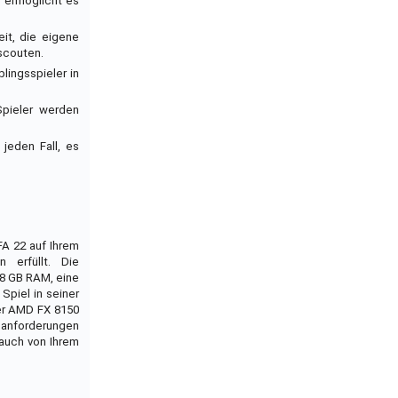
e ermöglicht es
it, die eigene
 scouten.
lingsspieler in
Spieler werden
jeden Fall, es
FA 22 auf Ihrem
 erfüllt. Die
 8 GB RAM, eine
Spiel in seiner
der AMD FX 8150
manforderungen
 auch von Ihrem