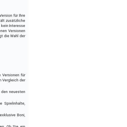
ersion für Ihre
ält zusätzliche
 kein Interesse
denen Versionen
gt die Wahl der
e Versionen für
n Vergleich der
it den neuesten
e Spielinhalte,
exklusive Boni,
fen. Ob Sie ein