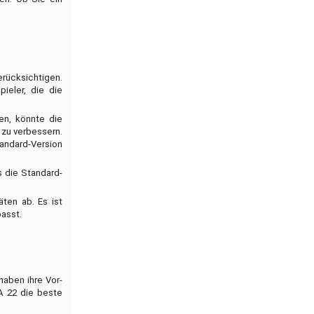
rücksichtigen.
ieler, die die
en, könnte die
 zu verbessern.
tandard-Version
s die Standard-
äten ab. Es ist
passt.
haben ihre Vor-
A 22 die beste