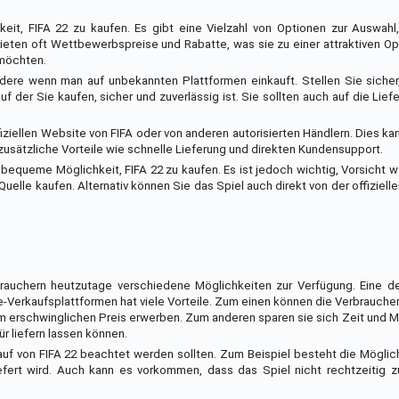
it, FIFA 22 zu kaufen. Es gibt eine Vielzahl von Optionen zur Auswahl,
eten oft Wettbewerbspreise und Rabatte, was sie zu einer attraktiven Opt
 möchten.
ondere wenn man auf unbekannten Plattformen einkauft. Stellen Sie siche
f der Sie kaufen, sicher und zuverlässig ist. Sie sollten auch auf die Lief
fiziellen Website von FIFA oder von anderen autorisierten Händlern. Dies ka
 zusätzliche Vorteile wie schnelle Lieferung und direkten Kundensupport.
queme Möglichkeit, FIFA 22 zu kaufen. Es ist jedoch wichtig, Vorsicht w
uelle kaufen. Alternativ können Sie das Spiel auch direkt von der offiziell
rauchern heutzutage verschiedene Möglichkeiten zur Verfügung. Eine 
ne-Verkaufsplattformen hat viele Vorteile. Zum einen können die Verbraucher
m erschwinglichen Preis erwerben. Zum anderen sparen sie sich Zeit und M
ür liefern lassen können.
Kauf von FIFA 22 beachtet werden sollten. Zum Beispiel besteht die Möglic
fert wird. Auch kann es vorkommen, dass das Spiel nicht rechtzeitig z