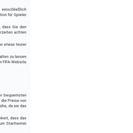
 einschließlich
ion für Spieler
r, dass Sie den
erzeiten achten
nn etwas teurer
alten zu lassen
en FIFA-Website
der bequemsten
 die Preise von
ühe, da sie das
hkeit, dass das
um Starttermin