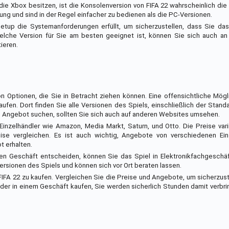
ie Xbox besitzen, ist die Konsolenversion von FIFA 22 wahrscheinlich die
ung und sind in der Regel einfacher zu bedienen als die PC-Versionen.
r Setup die Systemanforderungen erfüllt, um sicherzustellen, dass Sie d
 welche Version für Sie am besten geeignet ist, können Sie sich auch an
ieren.
 Optionen, die Sie in Betracht ziehen können. Eine offensichtliche Mögli
aufen. Dort finden Sie alle Versionen des Spiels, einschließlich der Stand
n Angebot suchen, sollten Sie sich auch auf anderen Websites umsehen.
Einzelhändler wie Amazon, Media Markt, Saturn, und Otto. Die Preise vari
se vergleichen. Es ist auch wichtig, Angebote von verschiedenen Ein
t erhalten.
hen Geschäft entscheiden, können Sie das Spiel in Elektronikfachgeschä
Versionen des Spiels und können sich vor Ort beraten lassen.
IFA 22 zu kaufen. Vergleichen Sie die Preise und Angebote, um sicherzust
oder in einem Geschäft kaufen, Sie werden sicherlich Stunden damit verbri