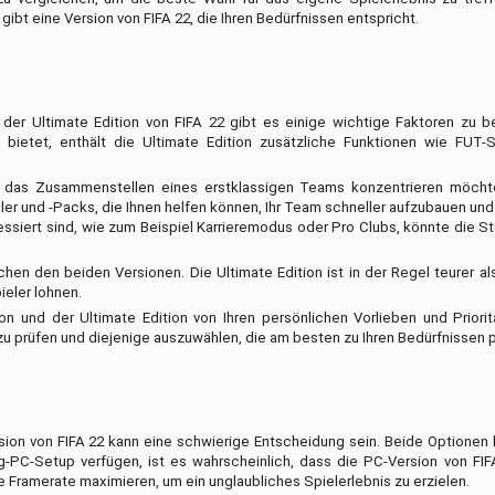
gibt eine Version von FIFA 22, die Ihren Bedürfnissen entspricht.
er Ultimate Edition von FIFA 22 gibt es einige wichtige Faktoren zu be
ietet, enthält die Ultimate Edition zusätzliche Funktionen wie FUT-Sp
f das Zusammenstellen eines erstklassigen Teams konzentrieren möcht
eler und -Packs, die Ihnen helfen können, Ihr Team schneller aufzubauen und
ssiert sind, wie zum Beispiel Karrieremodus oder Pro Clubs, könnte die S
chen den beiden Versionen. Die Ultimate Edition ist in der Regel teurer al
ieler lohnen.
n und der Ultimate Edition von Ihren persönlichen Vorlieben und Priorit
zu prüfen und diejenige auszuwählen, die am besten zu Ihren Bedürfnissen 
ion von FIFA 22 kann eine schwierige Entscheidung sein. Beide Optionen 
-PC-Setup verfügen, ist es wahrscheinlich, dass die PC-Version von FIF
ie Framerate maximieren, um ein unglaubliches Spielerlebnis zu erzielen.