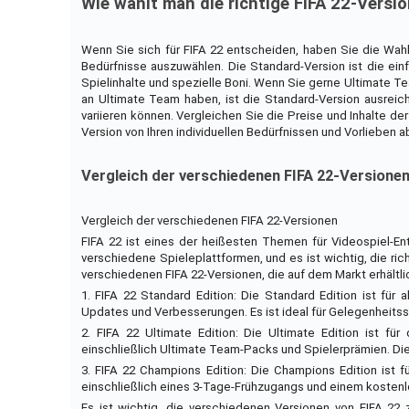
Wie wählt man die richtige FIFA 22-Versi
Wenn Sie sich für FIFA 22 entscheiden, haben Sie die Wahl 
Bedürfnisse auszuwählen. Die Standard-Version ist die einf
Spielinhalte und spezielle Boni. Wenn Sie gerne Ultimate Tea
an Ultimate Team haben, ist die Standard-Version ausreic
variieren können. Vergleichen Sie die Preise und Inhalte d
Version von Ihren individuellen Bedürfnissen und Vorlieben a
Vergleich der verschiedenen FIFA 22-Versione
Vergleich der verschiedenen FIFA 22-Versionen
FIFA 22 ist eines der heißesten Themen für Videospiel-En
verschiedene Spieleplattformen, und es ist wichtig, die rich
verschiedenen FIFA 22-Versionen, die auf dem Markt erhältli
1. FIFA 22 Standard Edition: Die Standard Edition ist für
Updates und Verbesserungen. Es ist ideal für Gelegenheitsspi
2. FIFA 22 Ultimate Edition: Die Ultimate Edition ist für
einschließlich Ultimate Team-Packs und Spielerprämien. Dies
3. FIFA 22 Champions Edition: Die Champions Edition ist f
einschließlich eines 3-Tage-Frühzugangs und einem kostenl
Es ist wichtig, die verschiedenen Versionen von FIFA 22 