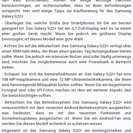
den Kauf entscheiden, sollten Sie einige wichtige Faktoren
berücksichtigen, um sicherzustellen, dass es Ihren Anforderungen
entspricht. Hier sind einige Tipps zur Kaufberatung für das Samsung
Galaxy S22+:
- Überlegen Sie, welche Größe des Smartphones für Sie am besten
geeignet ist. Das Galaxy S22+ hat ein 6,7-Zoll-Display, was es zu einem
eher großen Gerät macht. Wenn Sie jedoch ein größeres Display
bevorzugen, ist dieses Modell eine gute Wahl.
- Achten Sie auf die Akkulaufzeit. Das Samsung Galaxy S22+ verfügt über
einen 4500 mAh-Akku, der Ihnen einen ganzen Tag Nutzungsdauer bieten
sollte. Wenn Sie jedoch ein intensiver Nutzer sind oder häufig unterwegs
sind, möchten Sie möglicherweise auch eine Powerbank in Betracht
ziehen.
- Schauen Sie sich die Kamerafunktionen an. Das Galaxy S22+ hat eine
108 MP-Hauptkamera und eine 12 MP-Ultraweitwinkelkamera, die Ihnen
eine hervorragende Bildqualität bieten sollten. Wenn Sie ein begeisterter
Fotograf sind oder oft Fotos machen, ist dies ein weiterer Aspekt, den
Sie berücksichtigen sollten.
- Betrachten Sie das Betriebssystem. Das Samsung Galaxy S22+ wird
voraussichtlich mit dem neuesten Android-Betriebssystem ausgeliefert,
was bedeutet, dass es mit den neuesten Funktionen und
Sicherheitsupdates ausgestattet ist. Wenn Sie ein Android-Fan sind,
werden Sie dieses Modell sicherlich zu schätzen wissen.
Insgesamt ist das Samsung Galaxy S22+ ein leistungsstarkes und