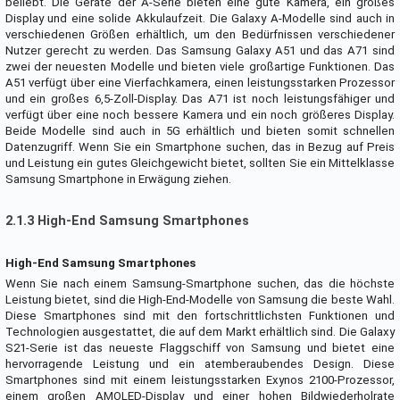
beliebt. Die Geräte der A-Serie bieten eine gute Kamera, ein großes
Display und eine solide Akkulaufzeit. Die Galaxy A-Modelle sind auch in
verschiedenen Größen erhältlich, um den Bedürfnissen verschiedener
Nutzer gerecht zu werden. Das Samsung Galaxy A51 und das A71 sind
zwei der neuesten Modelle und bieten viele großartige Funktionen. Das
A51 verfügt über eine Vierfachkamera, einen leistungsstarken Prozessor
und ein großes 6,5-Zoll-Display. Das A71 ist noch leistungsfähiger und
verfügt über eine noch bessere Kamera und ein noch größeres Display.
Beide Modelle sind auch in 5G erhältlich und bieten somit schnellen
Datenzugriff. Wenn Sie ein Smartphone suchen, das in Bezug auf Preis
und Leistung ein gutes Gleichgewicht bietet, sollten Sie ein Mittelklasse
Samsung Smartphone in Erwägung ziehen.
2.1.3 High-End Samsung Smartphones
High-End Samsung Smartphones
Wenn Sie nach einem Samsung-Smartphone suchen, das die höchste
Leistung bietet, sind die High-End-Modelle von Samsung die beste Wahl.
Diese Smartphones sind mit den fortschrittlichsten Funktionen und
Technologien ausgestattet, die auf dem Markt erhältlich sind. Die Galaxy
S21-Serie ist das neueste Flaggschiff von Samsung und bietet eine
hervorragende Leistung und ein atemberaubendes Design. Diese
Smartphones sind mit einem leistungsstarken Exynos 2100-Prozessor,
einem großen AMOLED-Display und einer hohen Bildwiederholrate