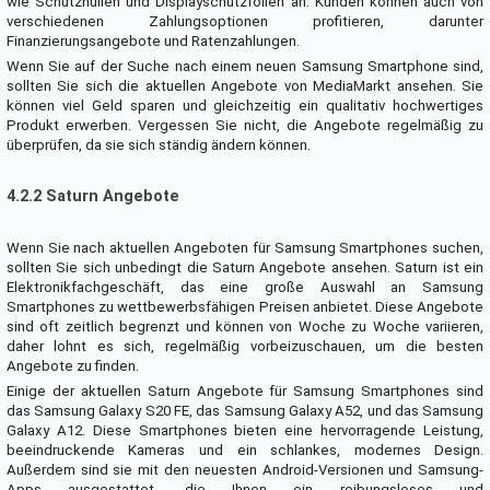
wie Schutzhüllen und Displayschutzfolien an. Kunden können auch von
verschiedenen Zahlungsoptionen profitieren, darunter
Finanzierungsangebote und Ratenzahlungen.
Wenn Sie auf der Suche nach einem neuen Samsung Smartphone sind,
sollten Sie sich die aktuellen Angebote von MediaMarkt ansehen. Sie
können viel Geld sparen und gleichzeitig ein qualitativ hochwertiges
Produkt erwerben. Vergessen Sie nicht, die Angebote regelmäßig zu
überprüfen, da sie sich ständig ändern können.
4.2.2 Saturn Angebote
Wenn Sie nach aktuellen Angeboten für Samsung Smartphones suchen,
sollten Sie sich unbedingt die Saturn Angebote ansehen. Saturn ist ein
Elektronikfachgeschäft, das eine große Auswahl an Samsung
Smartphones zu wettbewerbsfähigen Preisen anbietet. Diese Angebote
sind oft zeitlich begrenzt und können von Woche zu Woche variieren,
daher lohnt es sich, regelmäßig vorbeizuschauen, um die besten
Angebote zu finden.
Einige der aktuellen Saturn Angebote für Samsung Smartphones sind
das Samsung Galaxy S20 FE, das Samsung Galaxy A52, und das Samsung
Galaxy A12. Diese Smartphones bieten eine hervorragende Leistung,
beeindruckende Kameras und ein schlankes, modernes Design.
Außerdem sind sie mit den neuesten Android-Versionen und Samsung-
Apps ausgestattet, die Ihnen ein reibungsloses und