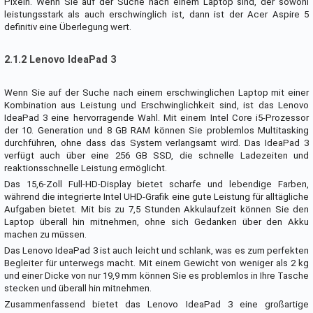
Pixeln. Wenn Sie auf der Suche nach einem Laptop sind, der sowohl
leistungsstark als auch erschwinglich ist, dann ist der Acer Aspire 5
definitiv eine Überlegung wert.
2.1.2 Lenovo IdeaPad 3
Wenn Sie auf der Suche nach einem erschwinglichen Laptop mit einer
Kombination aus Leistung und Erschwinglichkeit sind, ist das Lenovo
IdeaPad 3 eine hervorragende Wahl. Mit einem Intel Core i5-Prozessor
der 10. Generation und 8 GB RAM können Sie problemlos Multitasking
durchführen, ohne dass das System verlangsamt wird. Das IdeaPad 3
verfügt auch über eine 256 GB SSD, die schnelle Ladezeiten und
reaktionsschnelle Leistung ermöglicht.
Das 15,6-Zoll Full-HD-Display bietet scharfe und lebendige Farben,
während die integrierte Intel UHD-Grafik eine gute Leistung für alltägliche
Aufgaben bietet. Mit bis zu 7,5 Stunden Akkulaufzeit können Sie den
Laptop überall hin mitnehmen, ohne sich Gedanken über den Akku
machen zu müssen.
Das Lenovo IdeaPad 3 ist auch leicht und schlank, was es zum perfekten
Begleiter für unterwegs macht. Mit einem Gewicht von weniger als 2 kg
und einer Dicke von nur 19,9 mm können Sie es problemlos in Ihre Tasche
stecken und überall hin mitnehmen.
Zusammenfassend bietet das Lenovo IdeaPad 3 eine großartige