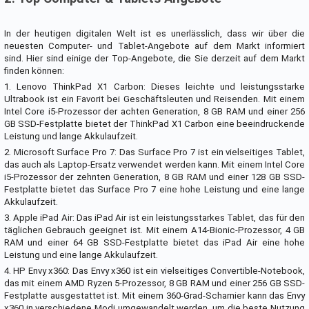
In der heutigen digitalen Welt ist es unerlässlich, dass wir über die
neuesten Computer- und Tablet-Angebote auf dem Markt informiert
sind. Hier sind einige der Top-Angebote, die Sie derzeit auf dem Markt
finden können:
1. Lenovo ThinkPad X1 Carbon: Dieses leichte und leistungsstarke
Ultrabook ist ein Favorit bei Geschäftsleuten und Reisenden. Mit einem
Intel Core i5-Prozessor der achten Generation, 8 GB RAM und einer 256
GB SSD-Festplatte bietet der ThinkPad X1 Carbon eine beeindruckende
Leistung und lange Akkulaufzeit.
2. Microsoft Surface Pro 7: Das Surface Pro 7 ist ein vielseitiges Tablet,
das auch als Laptop-Ersatz verwendet werden kann. Mit einem Intel Core
i5-Prozessor der zehnten Generation, 8 GB RAM und einer 128 GB SSD-
Festplatte bietet das Surface Pro 7 eine hohe Leistung und eine lange
Akkulaufzeit.
3. Apple iPad Air: Das iPad Air ist ein leistungsstarkes Tablet, das für den
täglichen Gebrauch geeignet ist. Mit einem A14-Bionic-Prozessor, 4 GB
RAM und einer 64 GB SSD-Festplatte bietet das iPad Air eine hohe
Leistung und eine lange Akkulaufzeit.
4. HP Envy x360: Das Envy x360 ist ein vielseitiges Convertible-Notebook,
das mit einem AMD Ryzen 5-Prozessor, 8 GB RAM und einer 256 GB SSD-
Festplatte ausgestattet ist. Mit einem 360-Grad-Scharnier kann das Envy
x360 in verschiedene Modi umgewandelt werden, um die beste Nutzung