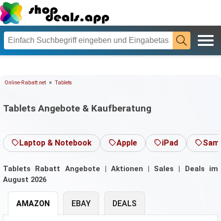
»
Online-Rabatt.net
Tablets
Tablets Angebote & Kaufberatung
Laptop & Notebook
Apple
iPad
Sam
Tablets Rabatt Angebote | Aktionen | Sales | Deals im
August 2026
AMAZON
EBAY
DEALS