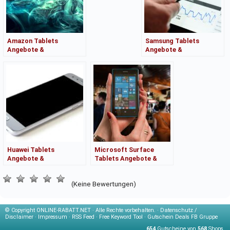
Amazon Tablets
Samsung Tablets
Angebote &
Angebote &
Kaufberatung
Kaufberatung
Huawei Tablets
Microsoft Surface
Angebote &
Tablets Angebote &
Kaufberatung
Kaufberatung
(Keine Bewertungen)
© Copyright
ONLINE-RABATT.NET · Alle Rechte vorbehalten. ·
Datenschutz /
Disclaimer
·
Impressum
·
RSS Feed
·
Free Keyword Tool
·
Gutschein Deals FB Gruppe
654
Gutscheine von
568
Shops.