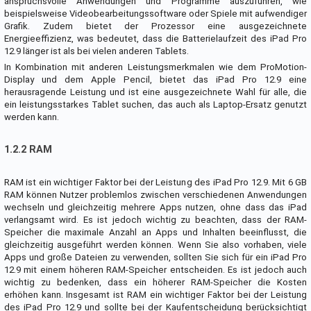
anspruchsvolle Anwendungen und Programme auszuführen, wie
beispielsweise Videobearbeitungssoftware oder Spiele mit aufwendiger
Grafik. Zudem bietet der Prozessor eine ausgezeichnete
Energieeffizienz, was bedeutet, dass die Batterielaufzeit des iPad Pro
12.9 länger ist als bei vielen anderen Tablets.
In Kombination mit anderen Leistungsmerkmalen wie dem ProMotion-
Display und dem Apple Pencil, bietet das iPad Pro 12.9 eine
herausragende Leistung und ist eine ausgezeichnete Wahl für alle, die
ein leistungsstarkes Tablet suchen, das auch als Laptop-Ersatz genutzt
werden kann.
1.2.2 RAM
RAM ist ein wichtiger Faktor bei der Leistung des iPad Pro 12.9. Mit 6 GB
RAM können Nutzer problemlos zwischen verschiedenen Anwendungen
wechseln und gleichzeitig mehrere Apps nutzen, ohne dass das iPad
verlangsamt wird. Es ist jedoch wichtig zu beachten, dass der RAM-
Speicher die maximale Anzahl an Apps und Inhalten beeinflusst, die
gleichzeitig ausgeführt werden können. Wenn Sie also vorhaben, viele
Apps und große Dateien zu verwenden, sollten Sie sich für ein iPad Pro
12.9 mit einem höheren RAM-Speicher entscheiden. Es ist jedoch auch
wichtig zu bedenken, dass ein höherer RAM-Speicher die Kosten
erhöhen kann. Insgesamt ist RAM ein wichtiger Faktor bei der Leistung
des iPad Pro 12.9 und sollte bei der Kaufentscheidung berücksichtigt