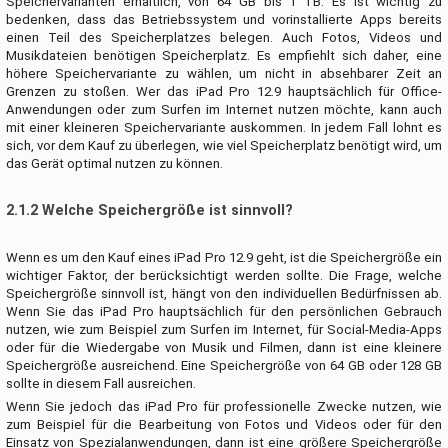
Speichervarianten erhältlich, von 64 GB bis 1 TB. Es ist wichtig zu
bedenken, dass das Betriebssystem und vorinstallierte Apps bereits
einen Teil des Speicherplatzes belegen. Auch Fotos, Videos und
Musikdateien benötigen Speicherplatz. Es empfiehlt sich daher, eine
höhere Speichervariante zu wählen, um nicht in absehbarer Zeit an
Grenzen zu stoßen. Wer das iPad Pro 12.9 hauptsächlich für Office-
Anwendungen oder zum Surfen im Internet nutzen möchte, kann auch
mit einer kleineren Speichervariante auskommen. In jedem Fall lohnt es
sich, vor dem Kauf zu überlegen, wie viel Speicherplatz benötigt wird, um
das Gerät optimal nutzen zu können.
2.1.2 Welche Speichergröße ist sinnvoll?
Wenn es um den Kauf eines iPad Pro 12.9 geht, ist die Speichergröße ein
wichtiger Faktor, der berücksichtigt werden sollte. Die Frage, welche
Speichergröße sinnvoll ist, hängt von den individuellen Bedürfnissen ab.
Wenn Sie das iPad Pro hauptsächlich für den persönlichen Gebrauch
nutzen, wie zum Beispiel zum Surfen im Internet, für Social-Media-Apps
oder für die Wiedergabe von Musik und Filmen, dann ist eine kleinere
Speichergröße ausreichend. Eine Speichergröße von 64 GB oder 128 GB
sollte in diesem Fall ausreichen.
Wenn Sie jedoch das iPad Pro für professionelle Zwecke nutzen, wie
zum Beispiel für die Bearbeitung von Fotos und Videos oder für den
Einsatz von Spezialanwendungen, dann ist eine größere Speichergröße