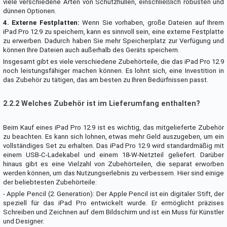
viele verschiedene Arten von Schutzhüllen, einschließlich robusten und
dünnen Optionen.
4. Externe Festplatten:
Wenn Sie vorhaben, große Dateien auf Ihrem
iPad Pro 12.9 zu speichern, kann es sinnvoll sein, eine externe Festplatte
zu erwerben. Dadurch haben Sie mehr Speicherplatz zur Verfügung und
können Ihre Dateien auch außerhalb des Geräts speichern.
Insgesamt gibt es viele verschiedene Zubehörteile, die das iPad Pro 12.9
noch leistungsfähiger machen können. Es lohnt sich, eine Investition in
das Zubehör zu tätigen, das am besten zu Ihren Bedürfnissen passt.
2.2.2 Welches Zubehör ist im Lieferumfang enthalten?
Beim Kauf eines iPad Pro 12.9 ist es wichtig, das mitgelieferte Zubehör
zu beachten. Es kann sich lohnen, etwas mehr Geld auszugeben, um ein
vollständiges Set zu erhalten. Das iPad Pro 12.9 wird standardmäßig mit
einem USB-C-Ladekabel und einem 18-W-Netzteil geliefert. Darüber
hinaus gibt es eine Vielzahl von Zubehörteilen, die separat erworben
werden können, um das Nutzungserlebnis zu verbessern. Hier sind einige
der beliebtesten Zubehörteile:
- Apple Pencil (2. Generation): Der Apple Pencil ist ein digitaler Stift, der
speziell für das iPad Pro entwickelt wurde. Er ermöglicht präzises
Schreiben und Zeichnen auf dem Bildschirm und ist ein Muss für Künstler
und Designer.