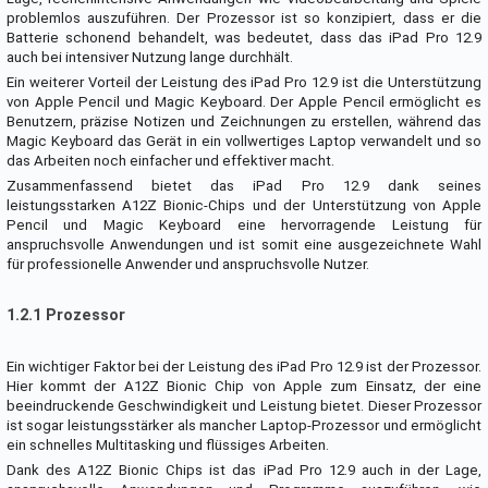
problemlos auszuführen. Der Prozessor ist so konzipiert, dass er die
Batterie schonend behandelt, was bedeutet, dass das iPad Pro 12.9
auch bei intensiver Nutzung lange durchhält.
Ein weiterer Vorteil der Leistung des iPad Pro 12.9 ist die Unterstützung
von Apple Pencil und Magic Keyboard. Der Apple Pencil ermöglicht es
Benutzern, präzise Notizen und Zeichnungen zu erstellen, während das
Magic Keyboard das Gerät in ein vollwertiges Laptop verwandelt und so
das Arbeiten noch einfacher und effektiver macht.
Zusammenfassend bietet das iPad Pro 12.9 dank seines
leistungsstarken A12Z Bionic-Chips und der Unterstützung von Apple
Pencil und Magic Keyboard eine hervorragende Leistung für
anspruchsvolle Anwendungen und ist somit eine ausgezeichnete Wahl
für professionelle Anwender und anspruchsvolle Nutzer.
1.2.1 Prozessor
Ein wichtiger Faktor bei der Leistung des iPad Pro 12.9 ist der Prozessor.
Hier kommt der A12Z Bionic Chip von Apple zum Einsatz, der eine
beeindruckende Geschwindigkeit und Leistung bietet. Dieser Prozessor
ist sogar leistungsstärker als mancher Laptop-Prozessor und ermöglicht
ein schnelles Multitasking und flüssiges Arbeiten.
Dank des A12Z Bionic Chips ist das iPad Pro 12.9 auch in der Lage,