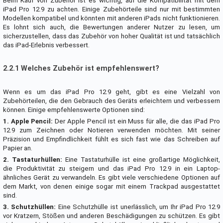
Beim Kauf von Zubehör ist es wichtig, auf die Kompatibilität mit dem
iPad Pro 12.9 zu achten. Einige Zubehörteile sind nur mit bestimmten
Modellen kompatibel und könnten mit anderen iPads nicht funktionieren.
Es lohnt sich auch, die Bewertungen anderer Nutzer zu lesen, um
sicherzustellen, dass das Zubehör von hoher Qualität ist und tatsächlich
das iPad-Erlebnis verbessert.
2.2.1 Welches Zubehör ist empfehlenswert?
Wenn es um das iPad Pro 12.9 geht, gibt es eine Vielzahl von
Zubehörteilen, die den Gebrauch des Geräts erleichtern und verbessern
können. Einige empfehlenswerte Optionen sind:
1. Apple Pencil:
Der Apple Pencil ist ein Muss für alle, die das iPad Pro
12.9 zum Zeichnen oder Notieren verwenden möchten. Mit seiner
Präzision und Empfindlichkeit fühlt es sich fast wie das Schreiben auf
Papier an.
2. Tastaturhüllen:
Eine Tastaturhülle ist eine großartige Möglichkeit,
die Produktivität zu steigern und das iPad Pro 12.9 in ein Laptop-
ähnliches Gerät zu verwandeln. Es gibt viele verschiedene Optionen auf
dem Markt, von denen einige sogar mit einem Trackpad ausgestattet
sind.
3. Schutzhüllen:
Eine Schutzhülle ist unerlässlich, um Ihr iPad Pro 12.9
vor Kratzern, Stößen und anderen Beschädigungen zu schützen. Es gibt