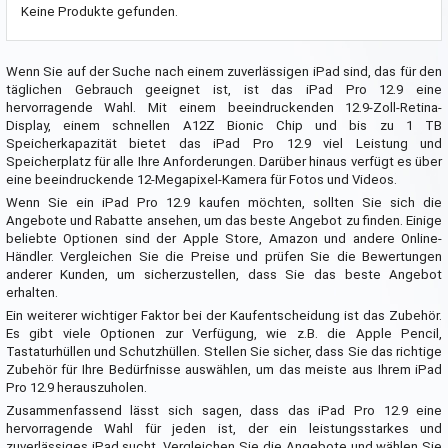
Keine Produkte gefunden.
Wenn Sie auf der Suche nach einem zuverlässigen iPad sind, das für den
täglichen Gebrauch geeignet ist, ist das iPad Pro 12.9 eine
hervorragende Wahl. Mit einem beeindruckenden 12.9-Zoll-Retina-
Display, einem schnellen A12Z Bionic Chip und bis zu 1 TB
Speicherkapazität bietet das iPad Pro 12.9 viel Leistung und
Speicherplatz für alle Ihre Anforderungen. Darüber hinaus verfügt es über
eine beeindruckende 12-Megapixel-Kamera für Fotos und Videos.
Wenn Sie ein iPad Pro 12.9 kaufen möchten, sollten Sie sich die
Angebote und Rabatte ansehen, um das beste Angebot zu finden. Einige
beliebte Optionen sind der Apple Store, Amazon und andere Online-
Händler. Vergleichen Sie die Preise und prüfen Sie die Bewertungen
anderer Kunden, um sicherzustellen, dass Sie das beste Angebot
erhalten.
Ein weiterer wichtiger Faktor bei der Kaufentscheidung ist das Zubehör.
Es gibt viele Optionen zur Verfügung, wie z.B. die Apple Pencil,
Tastaturhüllen und Schutzhüllen. Stellen Sie sicher, dass Sie das richtige
Zubehör für Ihre Bedürfnisse auswählen, um das meiste aus Ihrem iPad
Pro 12.9 herauszuholen.
Zusammenfassend lässt sich sagen, dass das iPad Pro 12.9 eine
hervorragende Wahl für jeden ist, der ein leistungsstarkes und
zuverlässiges iPad sucht. Vergleichen Sie die Angebote und wählen Sie