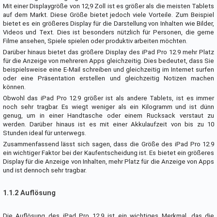
Mit einer Displaygröße von 12,9 Zoll ist es größer als die meisten Tablets
auf dem Markt. Diese Größe bietet jedoch viele Vorteile. Zum Beispiel
bietet es ein größeres Display für die Darstellung von Inhalten wie Bilder,
Videos und Text. Dies ist besonders nützlich für Personen, die gerne
Filme ansehen, Spiele spielen oder produktiv arbeiten möchten.
Darüber hinaus bietet das größere Display des iPad Pro 12.9 mehr Platz
für die Anzeige von mehreren Apps gleichzeitig. Dies bedeutet, dass Sie
beispielsweise eine E-Mail schreiben und gleichzeitig im Internet surfen
oder eine Präsentation erstellen und gleichzeitig Notizen machen
können.
Obwohl das iPad Pro 12.9 größer ist als andere Tablets, ist es immer
noch sehr tragbar. Es wiegt weniger als ein Kilogramm und ist dünn
genug, um in einer Handtasche oder einem Rucksack verstaut zu
werden. Darüber hinaus ist es mit einer Akkulaufzeit von bis zu 10
Stunden ideal für unterwegs.
Zusammenfassend lässt sich sagen, dass die Größe des iPad Pro 12.9
ein wichtiger Faktor bei der Kaufentscheidung ist. Es bietet ein größeres
Display für die Anzeige von Inhalten, mehr Platz für die Anzeige von Apps
und ist dennoch sehr tragbar.
1.1.2 Auflösung
Die Auflösung des iPad Pro 12.9 ist ein wichtiges Merkmal, das die