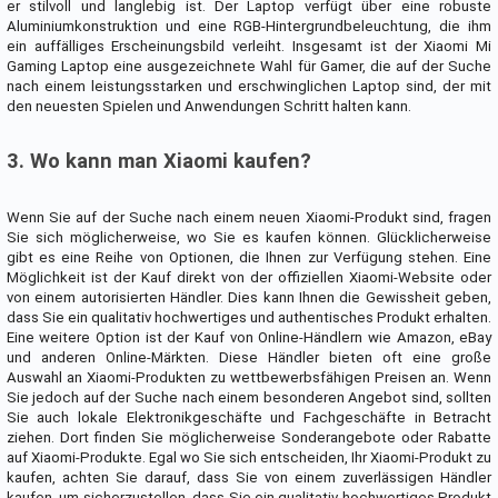
er stilvoll und langlebig ist. Der Laptop verfügt über eine robuste
Aluminiumkonstruktion und eine RGB-Hintergrundbeleuchtung, die ihm
ein auffälliges Erscheinungsbild verleiht. Insgesamt ist der Xiaomi Mi
Gaming Laptop eine ausgezeichnete Wahl für Gamer, die auf der Suche
nach einem leistungsstarken und erschwinglichen Laptop sind, der mit
den neuesten Spielen und Anwendungen Schritt halten kann.
3. Wo kann man Xiaomi kaufen?
Wenn Sie auf der Suche nach einem neuen Xiaomi-Produkt sind, fragen
Sie sich möglicherweise, wo Sie es kaufen können. Glücklicherweise
gibt es eine Reihe von Optionen, die Ihnen zur Verfügung stehen. Eine
Möglichkeit ist der Kauf direkt von der offiziellen Xiaomi-Website oder
von einem autorisierten Händler. Dies kann Ihnen die Gewissheit geben,
dass Sie ein qualitativ hochwertiges und authentisches Produkt erhalten.
Eine weitere Option ist der Kauf von Online-Händlern wie Amazon, eBay
und anderen Online-Märkten. Diese Händler bieten oft eine große
Auswahl an Xiaomi-Produkten zu wettbewerbsfähigen Preisen an. Wenn
Sie jedoch auf der Suche nach einem besonderen Angebot sind, sollten
Sie auch lokale Elektronikgeschäfte und Fachgeschäfte in Betracht
ziehen. Dort finden Sie möglicherweise Sonderangebote oder Rabatte
auf Xiaomi-Produkte. Egal wo Sie sich entscheiden, Ihr Xiaomi-Produkt zu
kaufen, achten Sie darauf, dass Sie von einem zuverlässigen Händler
kaufen, um sicherzustellen, dass Sie ein qualitativ hochwertiges Produkt