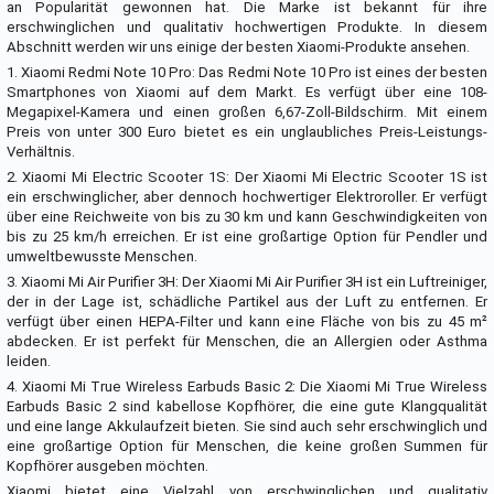
an Popularität gewonnen hat. Die Marke ist bekannt für ihre
erschwinglichen und qualitativ hochwertigen Produkte. In diesem
Abschnitt werden wir uns einige der besten Xiaomi-Produkte ansehen.
1. Xiaomi Redmi Note 10 Pro: Das Redmi Note 10 Pro ist eines der besten
Smartphones von Xiaomi auf dem Markt. Es verfügt über eine 108-
Megapixel-Kamera und einen großen 6,67-Zoll-Bildschirm. Mit einem
Preis von unter 300 Euro bietet es ein unglaubliches Preis-Leistungs-
Verhältnis.
2. Xiaomi Mi Electric Scooter 1S: Der Xiaomi Mi Electric Scooter 1S ist
ein erschwinglicher, aber dennoch hochwertiger Elektroroller. Er verfügt
über eine Reichweite von bis zu 30 km und kann Geschwindigkeiten von
bis zu 25 km/h erreichen. Er ist eine großartige Option für Pendler und
umweltbewusste Menschen.
3. Xiaomi Mi Air Purifier 3H: Der Xiaomi Mi Air Purifier 3H ist ein Luftreiniger,
der in der Lage ist, schädliche Partikel aus der Luft zu entfernen. Er
verfügt über einen HEPA-Filter und kann eine Fläche von bis zu 45 m²
abdecken. Er ist perfekt für Menschen, die an Allergien oder Asthma
leiden.
4. Xiaomi Mi True Wireless Earbuds Basic 2: Die Xiaomi Mi True Wireless
Earbuds Basic 2 sind kabellose Kopfhörer, die eine gute Klangqualität
und eine lange Akkulaufzeit bieten. Sie sind auch sehr erschwinglich und
eine großartige Option für Menschen, die keine großen Summen für
Kopfhörer ausgeben möchten.
Xiaomi bietet eine Vielzahl von erschwinglichen und qualitativ