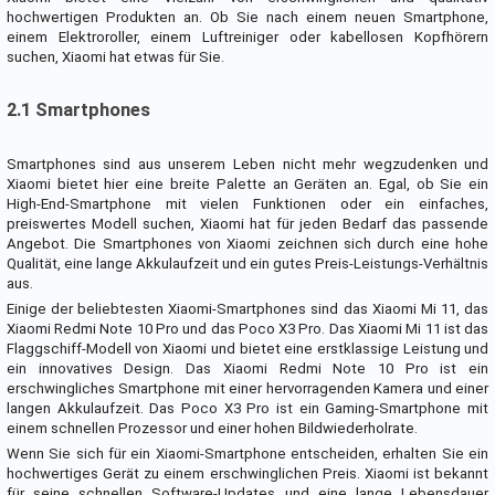
hochwertigen Produkten an. Ob Sie nach einem neuen Smartphone,
einem Elektroroller, einem Luftreiniger oder kabellosen Kopfhörern
suchen, Xiaomi hat etwas für Sie.
2.1 Smartphones
Smartphones sind aus unserem Leben nicht mehr wegzudenken und
Xiaomi bietet hier eine breite Palette an Geräten an. Egal, ob Sie ein
High-End-Smartphone mit vielen Funktionen oder ein einfaches,
preiswertes Modell suchen, Xiaomi hat für jeden Bedarf das passende
Angebot. Die Smartphones von Xiaomi zeichnen sich durch eine hohe
Qualität, eine lange Akkulaufzeit und ein gutes Preis-Leistungs-Verhältnis
aus.
Einige der beliebtesten Xiaomi-Smartphones sind das Xiaomi Mi 11, das
Xiaomi Redmi Note 10 Pro und das Poco X3 Pro. Das Xiaomi Mi 11 ist das
Flaggschiff-Modell von Xiaomi und bietet eine erstklassige Leistung und
ein innovatives Design. Das Xiaomi Redmi Note 10 Pro ist ein
erschwingliches Smartphone mit einer hervorragenden Kamera und einer
langen Akkulaufzeit. Das Poco X3 Pro ist ein Gaming-Smartphone mit
einem schnellen Prozessor und einer hohen Bildwiederholrate.
Wenn Sie sich für ein Xiaomi-Smartphone entscheiden, erhalten Sie ein
hochwertiges Gerät zu einem erschwinglichen Preis. Xiaomi ist bekannt
für seine schnellen Software-Updates und eine lange Lebensdauer