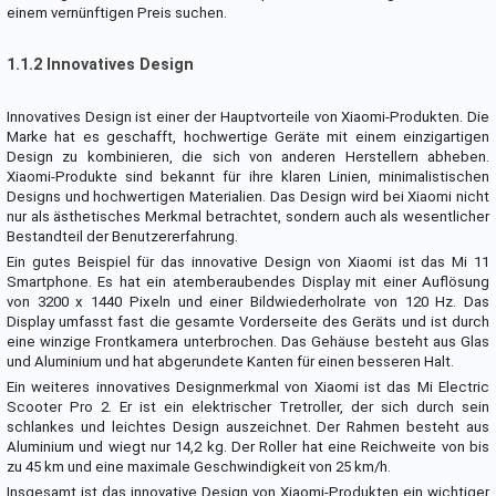
einem vernünftigen Preis suchen.
1.1.2 Innovatives Design
Innovatives Design ist einer der Hauptvorteile von Xiaomi-Produkten. Die
Marke hat es geschafft, hochwertige Geräte mit einem einzigartigen
Design zu kombinieren, die sich von anderen Herstellern abheben.
Xiaomi-Produkte sind bekannt für ihre klaren Linien, minimalistischen
Designs und hochwertigen Materialien. Das Design wird bei Xiaomi nicht
nur als ästhetisches Merkmal betrachtet, sondern auch als wesentlicher
Bestandteil der Benutzererfahrung.
Ein gutes Beispiel für das innovative Design von Xiaomi ist das Mi 11
Smartphone. Es hat ein atemberaubendes Display mit einer Auflösung
von 3200 x 1440 Pixeln und einer Bildwiederholrate von 120 Hz. Das
Display umfasst fast die gesamte Vorderseite des Geräts und ist durch
eine winzige Frontkamera unterbrochen. Das Gehäuse besteht aus Glas
und Aluminium und hat abgerundete Kanten für einen besseren Halt.
Ein weiteres innovatives Designmerkmal von Xiaomi ist das Mi Electric
Scooter Pro 2. Er ist ein elektrischer Tretroller, der sich durch sein
schlankes und leichtes Design auszeichnet. Der Rahmen besteht aus
Aluminium und wiegt nur 14,2 kg. Der Roller hat eine Reichweite von bis
zu 45 km und eine maximale Geschwindigkeit von 25 km/h.
Insgesamt ist das innovative Design von Xiaomi-Produkten ein wichtiger