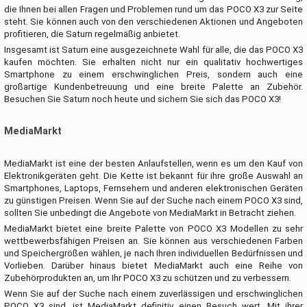
die Ihnen bei allen Fragen und Problemen rund um das POCO X3 zur Seite
steht. Sie können auch von den verschiedenen Aktionen und Angeboten
profitieren, die Saturn regelmäßig anbietet.
Insgesamt ist Saturn eine ausgezeichnete Wahl für alle, die das POCO X3
kaufen möchten. Sie erhalten nicht nur ein qualitativ hochwertiges
Smartphone zu einem erschwinglichen Preis, sondern auch eine
großartige Kundenbetreuung und eine breite Palette an Zubehör.
Besuchen Sie Saturn noch heute und sichern Sie sich das POCO X3!
MediaMarkt
MediaMarkt ist eine der besten Anlaufstellen, wenn es um den Kauf von
Elektronikgeräten geht. Die Kette ist bekannt für ihre große Auswahl an
Smartphones, Laptops, Fernsehern und anderen elektronischen Geräten
zu günstigen Preisen. Wenn Sie auf der Suche nach einem POCO X3 sind,
sollten Sie unbedingt die Angebote von MediaMarkt in Betracht ziehen.
MediaMarkt bietet eine breite Palette von POCO X3 Modellen zu sehr
wettbewerbsfähigen Preisen an. Sie können aus verschiedenen Farben
und Speichergrößen wählen, je nach Ihren individuellen Bedürfnissen und
Vorlieben. Darüber hinaus bietet MediaMarkt auch eine Reihe von
Zubehörprodukten an, um Ihr POCO X3 zu schützen und zu verbessern.
Wenn Sie auf der Suche nach einem zuverlässigen und erschwinglichen
POCO X3 sind, ist MediaMarkt definitiv einen Besuch wert. Mit ihrer