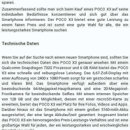
sparen.
Zusammenfassend sollte man sich beim Kauf eines POCO X3 auf seine
individuellen Bedürfnisse konzentrieren und sich gut über das
Smartphone informieren. Der POCO X3 bietet eine gute Leistung zu
einem fairen Preis und ist somit eine gute Wahl für alle, die ein
leistungsstarkes Smartphone suchen.
Technische Daten
Wenn Sie auf der Suche nach einem neuen Smartphone sind, sollten Sie
sich die technischen Daten des POCO X3 genauer ansehen. Mit einem
Qualcomm Snapdragon 732G Prozessor und 6 GB RAM bietet das POCO
X3 eine schnelle und reibungslose Leistung. Das 6,67-Zoll-Display mit
einer Auflösung von 2400 x 1080 Pixeln sorgt für ein gestochen scharfes
und klares Bild. Das Smartphone verfügt außerdem über eine
beeindruckende 64-Megapixel-Hauptkamera und eine 20-Megapixel-
Frontkamera für beeindruckende Selfies. Mit einem internen Speicher
von 128 GB und der Möglichkeit, diesen mit einer microSD-Karte zu
erweitern, bietet das POCO X3 viel Platz für Ihre Fotos, Videos und Apps.
Darüber hinaus ist das Smartphone mit einem großen 5160-mAh-Akku
ausgestattet, der eine lange Akkulaufzeit garantiert. Insgesamt bietet
das POCO X3 ein hervorragendes Preis-Leistungs-Verhältnis und ist eine
großartige Wahl für jeden, der ein leistungsstarkes und erschwingliches