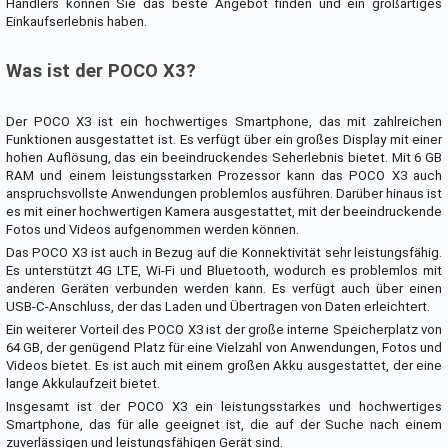
Händlers können Sie das beste Angebot finden und ein großartiges
Einkaufserlebnis haben.
Was ist der POCO X3?
Der POCO X3 ist ein hochwertiges Smartphone, das mit zahlreichen
Funktionen ausgestattet ist. Es verfügt über ein großes Display mit einer
hohen Auflösung, das ein beeindruckendes Seherlebnis bietet. Mit 6 GB
RAM und einem leistungsstarken Prozessor kann das POCO X3 auch
anspruchsvollste Anwendungen problemlos ausführen. Darüber hinaus ist
es mit einer hochwertigen Kamera ausgestattet, mit der beeindruckende
Fotos und Videos aufgenommen werden können.
Das POCO X3 ist auch in Bezug auf die Konnektivität sehr leistungsfähig.
Es unterstützt 4G LTE, Wi-Fi und Bluetooth, wodurch es problemlos mit
anderen Geräten verbunden werden kann. Es verfügt auch über einen
USB-C-Anschluss, der das Laden und Übertragen von Daten erleichtert.
Ein weiterer Vorteil des POCO X3 ist der große interne Speicherplatz von
64 GB, der genügend Platz für eine Vielzahl von Anwendungen, Fotos und
Videos bietet. Es ist auch mit einem großen Akku ausgestattet, der eine
lange Akkulaufzeit bietet.
Insgesamt ist der POCO X3 ein leistungsstarkes und hochwertiges
Smartphone, das für alle geeignet ist, die auf der Suche nach einem
zuverlässigen und leistungsfähigen Gerät sind.