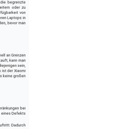
 die begrenzte
eitern oder zu
rfügbarkeit von
eren Laptops in
rden, bevor man
nell an Grenzen
kauft, kann man
iejenigen sein,
 ist der Xiaomi
so keine großen
chränkungen bei
e eines Defekts
ftritt. Dadurch