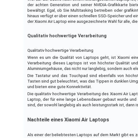
der achten Generation und seiner NVIDIA-Grafikkarte bie
bewältigt. Egal, ob Sie Multitasking betreiben oder grafik
hinaus verfügt er über einen schnellen SSD-Speicher und ei
der Xiaomi Air Laptop eine ausgezeichnete Wahl für alle, di
Qualitativ hochwertige Verarbeitung
Qualitativ hochwertige Verarbeitung
Wenn es um die Qualität von Laptops geht, ist Xiaomi ein
Verarbeitung dieses Laptops ist von höchster Qualität un
Aluminiumgehäuse, das nicht nur langlebig, sondern auch ele
Die Tastatur und das Touchpad sind ebenfalls von höchst
Tasten sind gut beleuchtet, was das Tippen in dunklen Umge
und bieten eine gute Konnektivität.
Die qualitativ hochwertige Verarbeitung des Xiaomi Air Lapt
Laptop, der für eine lange Lebensdauer gebaut wurde und 
sind, der sowohl langlebig als auch leistungsstark ist, dann
Nachteile eines Xiaomi Air Laptops
Als einer der beliebtesten Laptops auf dem Markt gibt es z