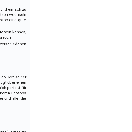
h und einfach zu
lätzen wechseln
aptop eine gute
iv sein können,
brauch.
n verschiedenen
 ab. Mit seiner
fügt über einen
ich perfekt für
eureren Laptops
r und alle, die
Core-Prozessors