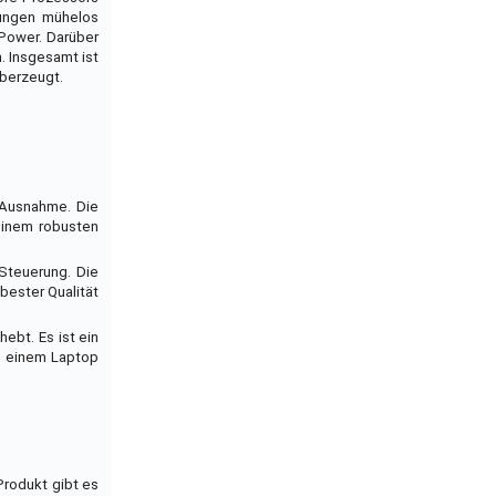
dungen mühelos
 Power. Darüber
. Insgesamt ist
überzeugt.
n Ausnahme. Die
einem robusten
Steuerung. Die
bester Qualität
ebt. Es ist ein
h einem Laptop
Produkt gibt es