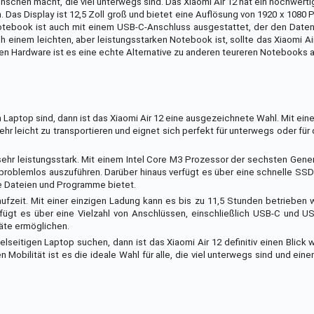
Menschen macht, die viel unterwegs sind. Das Xiaomi Air 12 hat ein hochwert
 Das Display ist 12,5 Zoll groß und bietet eine Auflösung von 1920 x 1080 P
Notebook ist auch mit einem USB-C-Anschluss ausgestattet, der den Date
 einem leichten, aber leistungsstarken Notebook ist, sollte das Xiaomi Air
en Hardware ist es eine echte Alternative zu anderen teureren Notebooks 
Laptop sind, dann ist das Xiaomi Air 12 eine ausgezeichnete Wahl. Mit ei
sehr leicht zu transportieren und eignet sich perfekt für unterwegs oder für
h sehr leistungsstark. Mit einem Intel Core M3 Prozessor der sechsten Gene
roblemlos auszuführen. Darüber hinaus verfügt es über eine schnelle SSD
hre Dateien und Programme bietet.
ulaufzeit. Mit einer einzigen Ladung kann es bis zu 11,5 Stunden betrieben
fügt es über eine Vielzahl von Anschlüssen, einschließlich USB-C und US
äte ermöglichen.
lseitigen Laptop suchen, dann ist das Xiaomi Air 12 definitiv einen Blick w
obilität ist es die ideale Wahl für alle, die viel unterwegs sind und eine