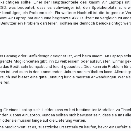
sichtigen sollte. Einer der Hauptnachteile des Xiaomi Air Laptops ist
 SSD, was bedeutet, dass es schwieriger ist, den Speicherplatz zu erw
tz benötigen, ein Problem sein. Ein weiterer Nachteil ist die begrenzte Ve
aomi Air Laptop hat auch eine begrenzte Akkulaufzeit im Vergleich zu and
n Benutzer ein Problem darstellen, sollten sie dennoch berücksichtigt we
as Gaming oder Grafikdesign geeignet ist, wird beim Xiaomi Air Laptop sch
grenzte Möglichkeiten gibt, ihn zu verbessern oder aufzurüsten. Einmal ge
 das Gerät sehr kompakt und leicht gebaut ist. Dies kann ein Problem für d
her ist und auch in den kommenden Jahren noch mithalten kann. Allerdings
Gebrauch und bietet eine gute Leistung für die meisten Anwendungen. Wer al
eifen.
ng für einen Laptop sein. Leider kann es bei bestimmten Modellen zu Eins
r den Xiaomi Air Laptop. Kunden sollten sich bewusst sein, dass sie im Fall
n oder sie müssen lange auf die Lieferung warten.
 Möglichkeit ist es, zusätzliche Ersatzteile zu kaufen, bevor ein Defekt au