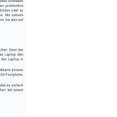
einer schnellen
ben problemlos
rbeiten oder zu
en. Mit seinem
nn Sie also auf
chen. Einer der
 das Laptop den
 das Laptop in
fikkarte können
SSD-Festplatte,
 das es einfach
fert. Mit einem