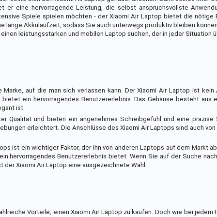
tet er eine hervorragende Leistung, die selbst anspruchsvollste Anwen
intensive Spiele spielen möchten - der Xiaomi Air Laptop bietet die nötige
ne lange Akkulaufzeit, sodass Sie auch unterwegs produktiv bleiben können
e einen leistungsstarken und mobilen Laptop suchen, der in jeder Situation 
e Marke, auf die man sich verlassen kann. Der Xiaomi Air Laptop ist kei
d bietet ein hervorragendes Benutzererlebnis. Das Gehäuse besteht aus 
gant ist.
er Qualität und bieten ein angenehmes Schreibgefühl und eine präzise 
bungen erleichtert. Die Anschlüsse des Xiaomi Air Laptops sind auch von 
ops ist ein wichtiger Faktor, der ihn von anderen Laptops auf dem Markt abh
ein hervorragendes Benutzererlebnis bietet. Wenn Sie auf der Suche nac
 ist der Xiaomi Air Laptop eine ausgezeichnete Wahl.
ahlreiche Vorteile, einen Xiaomi Air Laptop zu kaufen. Doch wie bei jedem 