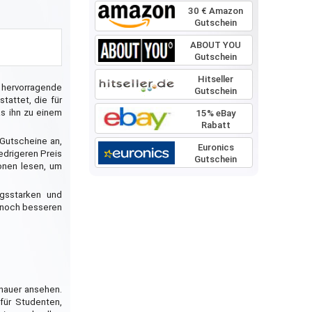
30 € Amazon
Gutschein
ABOUT YOU
Gutschein
Hitseller
e hervorragende
Gutschein
tattet, die für
as ihn zu einem
15% eBay
Rabatt
Gutscheine an,
Euronics
edrigeren Preis
Gutschein
onen lesen, um
ngsstarken und
 noch besseren
nauer ansehen.
für Studenten,