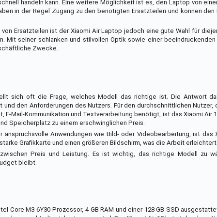
chnell handeln kann. Eine weitere Möglichkeit ist es, den Laptop von eine
haben in der Regel Zugang zu den benötigten Ersatzteilen und können den
on Ersatzteilen ist der Xiaomi Air Laptop jedoch eine gute Wahl für dieje
 Mit seiner schlanken und stilvollen Optik sowie einer beeindruckenden 
eschäftliche Zwecke.
lt sich oft die Frage, welches Modell das richtige ist. Die Antwort da
 und den Anforderungen des Nutzers. Für den durchschnittlichen Nutzer,
t, E-Mail-Kommunikation und Textverarbeitung benötigt, ist das Xiaomi Air 1
hend Speicherplatz zu einem erschwinglichen Preis.
ür anspruchsvolle Anwendungen wie Bild- oder Videobearbeitung, ist das X
starke Grafikkarte und einen größeren Bildschirm, was die Arbeit erleichtert
zwischen Preis und Leistung. Es ist wichtig, das richtige Modell zu w
udget bleibt.
Intel Core M3-6Y30-Prozessor, 4 GB RAM und einer 128 GB SSD ausgestattet