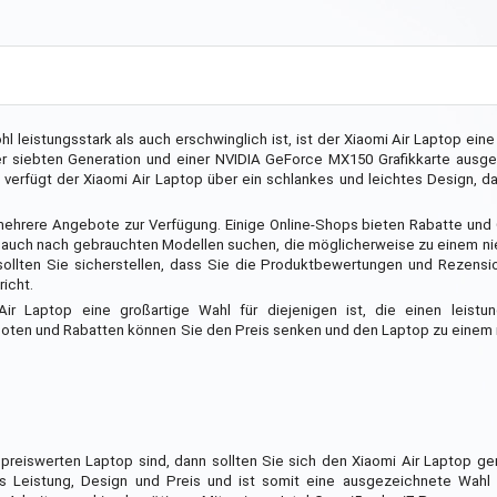
leistungsstark als auch erschwinglich ist, ist der Xiaomi Air Laptop ein
er siebten Generation und einer NVIDIA GeForce MX150 Grafikkarte ausges
 verfügt der Xiaomi Air Laptop über ein schlankes und leichtes Design, d
ehrere Angebote zur Verfügung. Einige Online-Shops bieten Rabatte und 
n auch nach gebrauchten Modellen suchen, die möglicherweise zu einem ni
sollten Sie sicherstellen, dass Sie die Produktbewertungen und Rezensi
icht.
r Laptop eine großartige Wahl für diejenigen ist, die einen leistu
boten und Rabatten können Sie den Preis senken und den Laptop zu einem
reiswerten Laptop sind, dann sollten Sie sich den Xiaomi Air Laptop ge
s Leistung, Design und Preis und ist somit eine ausgezeichnete Wahl 