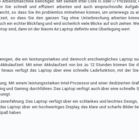
e Arbeitsmaschine benötigen. Mit seinem Intel Core i5 oder i7 Prozessor, 
en Sie schnell und effizient arbeiten und auch anspruchsvolle Aufga
 leicht, so dass Sie ihn problemlos mitnehmen können, um unterwegs zu a
aufzeit, so dass Sie den ganzen Tag ohne Unterbrechung arbeiten könn
h ein echter Blickfang und wird sicherlich viele Blicke auf sich ziehen. We
p sind, dann ist der Xiaomi Air Laptop definitiv eine Überlegung wert.
jenigen, die ein leistungsstarkes und dennoch erschwingliches Laptop su
e Akkulaufzeit. Mit einer Akkulaufzeit von bis zu 12 Stunden können Sie
hinaus verfügt das Laptop über eine schnelle Ladefunktion, mit der Sie
stung. Mit einem leistungsstarken Intel-Prozessor und einer dedizierten Gra
ng und Gaming durchführen. Das Laptop verfügt auch über eine schnelle 
unigt.
zererfahrung. Das Laptop verfügt über ein schlankes und leichtes Design,
das Laptop über ein hochwertiges Display, das klare und scharfe Bilder lie
 Spaß haben.