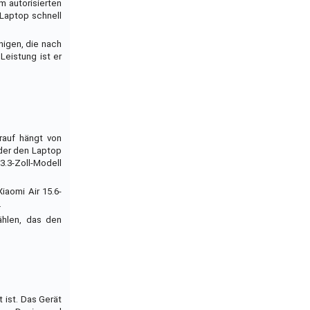
m autorisierten
 Laptop schnell
nigen, die nach
Leistung ist er
rauf hängt von
 der den Laptop
3.3-Zoll-Modell
iaomi Air 15.6-
.
ählen, das den
 ist. Das Gerät