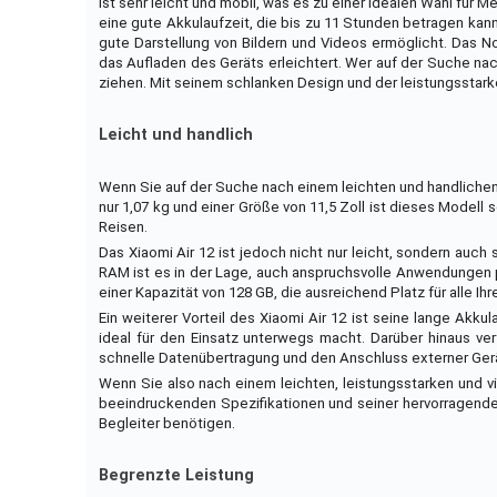
ist sehr leicht und mobil, was es zu einer idealen Wahl für 
eine gute Akkulaufzeit, die bis zu 11 Stunden betragen kann.
gute Darstellung von Bildern und Videos ermöglicht. Das 
das Aufladen des Geräts erleichtert. Wer auf der Suche nach
ziehen. Mit seinem schlanken Design und der leistungsstark
Leicht und handlich
Wenn Sie auf der Suche nach einem leichten und handlichen 
nur 1,07 kg und einer Größe von 11,5 Zoll ist dieses Modell 
Reisen.
Das Xiaomi Air 12 ist jedoch nicht nur leicht, sondern auc
RAM ist es in der Lage, auch anspruchsvolle Anwendungen p
einer Kapazität von 128 GB, die ausreichend Platz für alle I
Ein weiterer Vorteil des Xiaomi Air 12 ist seine lange Akk
ideal für den Einsatz unterwegs macht. Darüber hinaus ver
schnelle Datenübertragung und den Anschluss externer Ger
Wenn Sie also nach einem leichten, leistungsstarken und vie
beeindruckenden Spezifikationen und seiner hervorragenden M
Begleiter benötigen.
Begrenzte Leistung