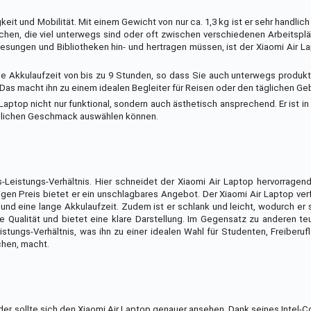
gkeit und Mobilität. Mit einem Gewicht von nur ca. 1,3 kg ist er sehr handlic
schen, die viel unterwegs sind oder oft zwischen verschiedenen Arbeitsp
sungen und Bibliotheken hin- und hertragen müssen, ist der Xiaomi Air L
ge Akkulaufzeit von bis zu 9 Stunden, so dass Sie auch unterwegs produkt
s macht ihn zu einem idealen Begleiter für Reisen oder den täglichen Ge
 Laptop nicht nur funktional, sondern auch ästhetisch ansprechend. Er ist i
sönlichen Geschmack auswählen können.
-Leistungs-Verhältnis. Hier schneidet der Xiaomi Air Laptop hervorragend
en Preis bietet er ein unschlagbares Angebot. Der Xiaomi Air Laptop ver
nd eine lange Akkulaufzeit. Zudem ist er schlank und leicht, wodurch er s
e Qualität und bietet eine klare Darstellung. Im Gegensatz zu anderen t
tungs-Verhältnis, was ihn zu einer idealen Wahl für Studenten, Freiberufle
chen, macht.
der sollte sich den Xiaomi Air Laptop genauer ansehen. Dank seines Intel-