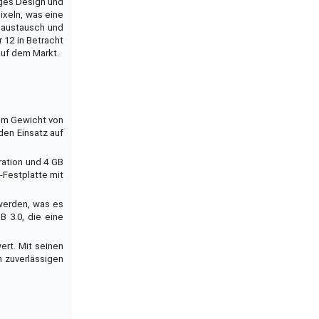
iges Design und
ixeln, was eine
naustausch und
 12 in Betracht
auf dem Markt.
nem Gewicht von
 den Einsatz auf
ration und 4 GB
-Festplatte mit
 werden, was es
B 3.0, die eine
ert. Mit seinen
n zuverlässigen