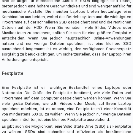
sind anfälliger für mechanische Ausfälle. SSDs hingegen sind teurer,
bieten jedoch eine höhere Geschwindigkeit und sind weniger anfällig für
mechanische Ausfälle. Die meisten Laptops bieten heutzutage eine
Kombination aus beiden, wobei das Betriebssystem und die wichtigsten
Programme auf der schnelleren SSD gespeichert sind und die restlichen
Dateien auf der HDD. Wenn Sie vorhaben, viele Bilder, Videos oder
Musikdateien zu speichern, sollten Sie sich für eine größere Festplatte
entscheiden. Wenn Sie jedoch hauptsächlich Online-Anwendungen
nutzen und nur wenige Dateien speichern, ist eine kleinere SSD
ausreichend. Insgesamt ist es wichtig, den verfügbaren Speicherplatz
sorgfältig zu berücksichtigen, um sicherzustellen, dass der Laptop Ihren
Anforderungen entspricht.
Festplatte
Eine Festplatte ist ein wichtiger Bestandteil eines Laptops oder
Notebooks. Die Größe der Festplatte bestimmt, wie viele Daten und
Programme auf dem Computer gespeichert werden können. Wenn Sie
viele große Dateien, wie z.B. Videos oder Musik, auf Ihrem Laptop
speichern möchten, ist es ratsam, eine Festplatte mit einer Kapazität
von mindestens 500 GB zu wählen. Wenn Sie jedoch nur wenige Dateien
speichern möchten, ist eine kleinere Festplatte ausreichend.
Es gibt auch die Möglichkeit, eine Solid State Drive (SSD) als Festplatte
zu wählen. SSDs sind schneller und effizienter als herkömmliche