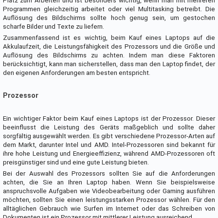
Platz zum Arbeiten und ist besonders wichtig, wenn man mit mehreren
Programmen gleichzeitig arbeitet oder viel Multitasking betreibt. Die
Auflösung des Bildschirms sollte hoch genug sein, um gestochen
scharfe Bilder und Texte zu liefern.
Zusammenfassend ist es wichtig, beim Kauf eines Laptops auf die
Akkulaufzeit, die Leistungsfähigkeit des Prozessors und die Größe und
Auflösung des Bildschirms zu achten. Indem man diese Faktoren
berücksichtigt, kann man sicherstellen, dass man den Laptop findet, der
den eigenen Anforderungen am besten entspricht.
Prozessor
Ein wichtiger Faktor beim Kauf eines Laptops ist der Prozessor. Dieser
beeinflusst die Leistung des Geräts maßgeblich und sollte daher
sorgfältig ausgewählt werden. Es gibt verschiedene Prozessor-Arten auf
dem Markt, darunter Intel und AMD. Intel-Prozessoren sind bekannt für
ihre hohe Leistung und Energieeffizienz, während AMD-Prozessoren oft
preisgünstiger sind und eine gute Leistung bieten.
Bei der Auswahl des Prozessors sollten Sie auf die Anforderungen
achten, die Sie an Ihren Laptop haben. Wenn Sie beispielsweise
anspruchsvolle Aufgaben wie Videobearbeitung oder Gaming ausführen
möchten, sollten Sie einen leistungsstarken Prozessor wählen. Für den
alltäglichen Gebrauch wie Surfen im Internet oder das Schreiben von
Dokumenten ist ein Prozessor mit mittlerer Leistung ausreichend.