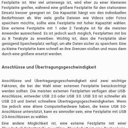
Festplatte ist. Wer viel unterwegs ist, wird eher zu einer kleineren
Festplatte greifen, während eine größere Festplatte für den stationären
Einsatz besser geeignet ist. Die Kapazität hängt von den individuellen
Bedürfnissen ab. Wer viele große Dateien wie Videos oder Fotos
speichern möchte, sollte eine Festplatte mit hoher Kapazität wählen.
Eine externe Festplatte mit 1 oder 2 Terabyte ist für die meisten
Anwender ausreichend. Es ist jedoch auch möglich, Festplatten mit bis
zu 8 Terabyte zu erwerben. Wichtig ist, dass die Festplatte über
genügend Speicherplatz verfügt, um alle Daten sicher zu speichern. Eine
zu kleine Festplatte kann schnell an ihre Grenzen stoßen und muss dann
durch eine größere ersetzt werden.
Anschlüsse und Übertragungsgeschwindigkeit
Anschlüsse und Übertragungsgeschwindigkeit sind zwei wichtige
Faktoren, die bei der Wahl einer externen Festplatte berücksichtigt
werden sollten. Die meisten externen Festplatten verfügen über USB-
Anschlüsse, entweder USB 2.0 oder USB 3.0. USB 3.0 ist schneller als
USB 2.0 und bietet schnellere Übertragungsgeschwindigkeiten. Wenn
Sie jedoch eine ältere Computerhardware haben, die keine USB 3.0-
Anschlüsse unterstützt, kann es sinnvoller sein, eine Festplatte mit USB
2.0-Anschlüssen zu wählen.
Eine andere Möglichkeit ist, eine externe Festplatte mit einer