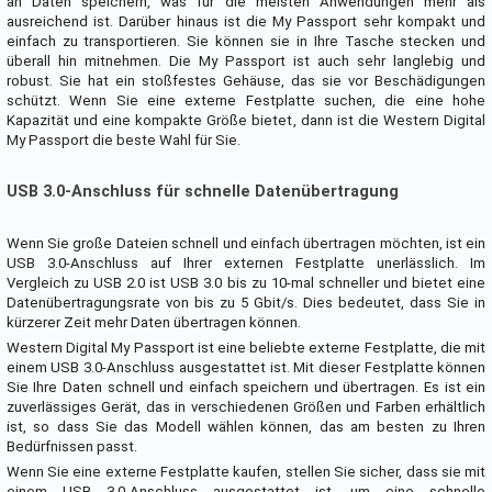
an Daten speichern, was für die meisten Anwendungen mehr als
ausreichend ist. Darüber hinaus ist die My Passport sehr kompakt und
einfach zu transportieren. Sie können sie in Ihre Tasche stecken und
überall hin mitnehmen. Die My Passport ist auch sehr langlebig und
robust. Sie hat ein stoßfestes Gehäuse, das sie vor Beschädigungen
schützt. Wenn Sie eine externe Festplatte suchen, die eine hohe
Kapazität und eine kompakte Größe bietet, dann ist die Western Digital
My Passport die beste Wahl für Sie.
USB 3.0-Anschluss für schnelle Datenübertragung
Wenn Sie große Dateien schnell und einfach übertragen möchten, ist ein
USB 3.0-Anschluss auf Ihrer externen Festplatte unerlässlich. Im
Vergleich zu USB 2.0 ist USB 3.0 bis zu 10-mal schneller und bietet eine
Datenübertragungsrate von bis zu 5 Gbit/s. Dies bedeutet, dass Sie in
kürzerer Zeit mehr Daten übertragen können.
Western Digital My Passport ist eine beliebte externe Festplatte, die mit
einem USB 3.0-Anschluss ausgestattet ist. Mit dieser Festplatte können
Sie Ihre Daten schnell und einfach speichern und übertragen. Es ist ein
zuverlässiges Gerät, das in verschiedenen Größen und Farben erhältlich
ist, so dass Sie das Modell wählen können, das am besten zu Ihren
Bedürfnissen passt.
Wenn Sie eine externe Festplatte kaufen, stellen Sie sicher, dass sie mit
einem USB 3.0-Anschluss ausgestattet ist, um eine schnelle