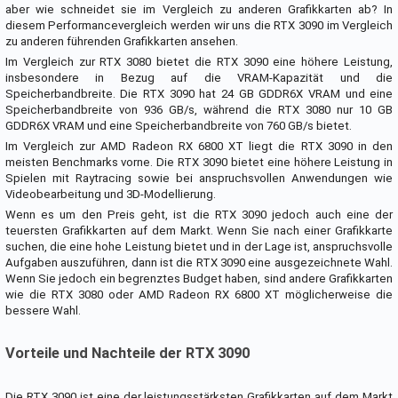
aber wie schneidet sie im Vergleich zu anderen Grafikkarten ab? In
diesem Performancevergleich werden wir uns die RTX 3090 im Vergleich
zu anderen führenden Grafikkarten ansehen.
Im Vergleich zur RTX 3080 bietet die RTX 3090 eine höhere Leistung,
insbesondere in Bezug auf die VRAM-Kapazität und die
Speicherbandbreite. Die RTX 3090 hat 24 GB GDDR6X VRAM und eine
Speicherbandbreite von 936 GB/s, während die RTX 3080 nur 10 GB
GDDR6X VRAM und eine Speicherbandbreite von 760 GB/s bietet.
Im Vergleich zur AMD Radeon RX 6800 XT liegt die RTX 3090 in den
meisten Benchmarks vorne. Die RTX 3090 bietet eine höhere Leistung in
Spielen mit Raytracing sowie bei anspruchsvollen Anwendungen wie
Videobearbeitung und 3D-Modellierung.
Wenn es um den Preis geht, ist die RTX 3090 jedoch auch eine der
teuersten Grafikkarten auf dem Markt. Wenn Sie nach einer Grafikkarte
suchen, die eine hohe Leistung bietet und in der Lage ist, anspruchsvolle
Aufgaben auszuführen, dann ist die RTX 3090 eine ausgezeichnete Wahl.
Wenn Sie jedoch ein begrenztes Budget haben, sind andere Grafikkarten
wie die RTX 3080 oder AMD Radeon RX 6800 XT möglicherweise die
bessere Wahl.
Vorteile und Nachteile der RTX 3090
Die RTX 3090 ist eine der leistungsstärksten Grafikkarten auf dem Markt