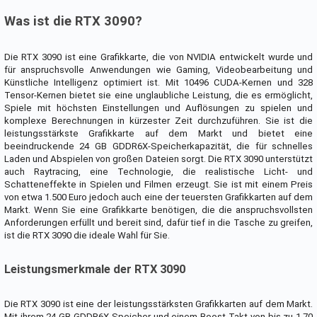
Was ist die RTX 3090?
Die RTX 3090 ist eine Grafikkarte, die von NVIDIA entwickelt wurde und
für anspruchsvolle Anwendungen wie Gaming, Videobearbeitung und
Künstliche Intelligenz optimiert ist. Mit 10496 CUDA-Kernen und 328
Tensor-Kernen bietet sie eine unglaubliche Leistung, die es ermöglicht,
Spiele mit höchsten Einstellungen und Auflösungen zu spielen und
komplexe Berechnungen in kürzester Zeit durchzuführen. Sie ist die
leistungsstärkste Grafikkarte auf dem Markt und bietet eine
beeindruckende 24 GB GDDR6X-Speicherkapazität, die für schnelles
Laden und Abspielen von großen Dateien sorgt. Die RTX 3090 unterstützt
auch Raytracing, eine Technologie, die realistische Licht- und
Schatteneffekte in Spielen und Filmen erzeugt. Sie ist mit einem Preis
von etwa 1.500 Euro jedoch auch eine der teuersten Grafikkarten auf dem
Markt. Wenn Sie eine Grafikkarte benötigen, die die anspruchsvollsten
Anforderungen erfüllt und bereit sind, dafür tief in die Tasche zu greifen,
ist die RTX 3090 die ideale Wahl für Sie.
Leistungsmerkmale der RTX 3090
Die RTX 3090 ist eine der leistungsstärksten Grafikkarten auf dem Markt.
Mit ihrem 24 GB GDDR6X Speicher und einem Boost-Takt von bis zu 1,70