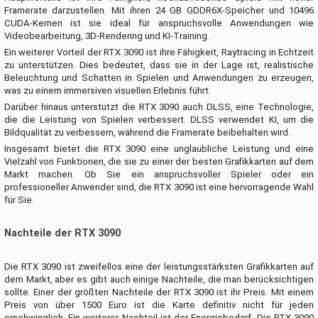
Framerate darzustellen. Mit ihren 24 GB GDDR6X-Speicher und 10496
CUDA-Kernen ist sie ideal für anspruchsvolle Anwendungen wie
Videobearbeitung, 3D-Rendering und KI-Training.
Ein weiterer Vorteil der RTX 3090 ist ihre Fähigkeit, Raytracing in Echtzeit
zu unterstützen. Dies bedeutet, dass sie in der Lage ist, realistische
Beleuchtung und Schatten in Spielen und Anwendungen zu erzeugen,
was zu einem immersiven visuellen Erlebnis führt.
Darüber hinaus unterstützt die RTX 3090 auch DLSS, eine Technologie,
die die Leistung von Spielen verbessert. DLSS verwendet KI, um die
Bildqualität zu verbessern, während die Framerate beibehalten wird.
Insgesamt bietet die RTX 3090 eine unglaubliche Leistung und eine
Vielzahl von Funktionen, die sie zu einer der besten Grafikkarten auf dem
Markt machen. Ob Sie ein anspruchsvoller Spieler oder ein
professioneller Anwender sind, die RTX 3090 ist eine hervorragende Wahl
für Sie.
Nachteile der RTX 3090
Die RTX 3090 ist zweifellos eine der leistungsstärksten Grafikkarten auf
dem Markt, aber es gibt auch einige Nachteile, die man berücksichtigen
sollte. Einer der größten Nachteile der RTX 3090 ist ihr Preis. Mit einem
Preis von über 1500 Euro ist die Karte definitiv nicht für jeden
erschwinglich. Ein weiterer Nachteil ist der Energiebedarf. Die RTX 3090