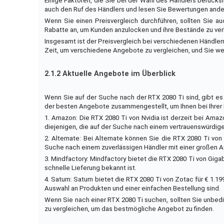
Einige Faktoren, die Sie bei der Wahl des Händlers berücksi
auch den Ruf des Händlers und lesen Sie Bewertungen ander
Wenn Sie einen Preisvergleich durchführen, sollten Sie 
Rabatte an, um Kunden anzulocken und ihre Bestände zu ver
Insgesamt ist der Preisvergleich bei verschiedenen Händlern
Zeit, um verschiedene Angebote zu vergleichen, und Sie w
2.1.2 Aktuelle Angebote im Überblick
Wenn Sie auf der Suche nach der RTX 2080 Ti sind, gibt es 
der besten Angebote zusammengestellt, um Ihnen bei Ihrer 
1. Amazon: Die RTX 2080 Ti von Nvidia ist derzeit bei Amazon
diejenigen, die auf der Suche nach einem vertrauenswürdigen
2. Alternate: Bei Alternate können Sie die RTX 2080 Ti von 
Suche nach einem zuverlässigen Händler mit einer großen A
3. Mindfactory: Mindfactory bietet die RTX 2080 Ti von Gigab
schnelle Lieferung bekannt ist.
4. Saturn: Saturn bietet die RTX 2080 Ti von Zotac für € 1.19
Auswahl an Produkten und einer einfachen Bestellung sind.
Wenn Sie nach einer RTX 2080 Ti suchen, sollten Sie unbed
zu vergleichen, um das bestmögliche Angebot zu finden.