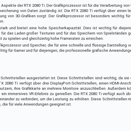
Aspekte der RTX 2080 Ti. Der Grafikprozessor ist für die Verarbeitung von 
peicherung von Daten zuständig ist. Die RTX 2080 Ti verfügt über einen l
llung von 3D-Grafiken sorgt. Der Grafikprozessor ist besonders wichtig fü
en.
tark und bietet eine hohe Speicherkapazität. Dies ist wichtig für diejen
für das Laden großer Texturen und für das Speichern von Spielständen g
tät zu spielen und gleichzeitig hohe Frameraten zu erreichen.
fikprozessor und Speicher, die für eine schnelle und flüssige Darstellung v
htig für Gamer und für diejenigen, die professionelle grafische Anwendung
 Schnittstellen ausgestattet ist. Diese Schnittstellen sind wichtig, da sie
X 2080 Ti verfügt über drei DisplayPort-Schnittstellen, einen HDMI-Ansc
utzern, ihre Grafikkarte an mehrere Monitore anzuschließen. Außerdem k
ein immersives VR-Erlebnis zu genießen. Die RTX 2080 Ti verfügt auch üb
teinander zu verbinden, um die Leistung zu erhöhen. Diese Schnittstellen
e, die für viele Anwendungen geeignet ist.