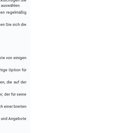
cksichtigen Sie
r auswählen.
ten regelmäßig
en Sie sich die
ste von einigen
tige Option für
en, die auf der
r, der für seine
ch einer breiten
se und Angebote