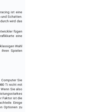
acing ist eine
n und Schatten.
adurch wird das
ntwickler fügen
afikkarte eine
tklassigen Wahl
 ihren Spielen
on Computer Sie
0 Ti nicht mit
. Wenn Sie also
istungsstarkes
 Faktor ist die
chteile. Einige
en Optionen zu