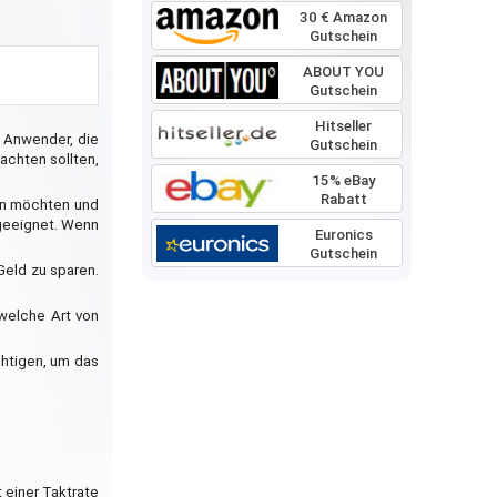
30 € Amazon
Gutschein
ABOUT YOU
Gutschein
Hitseller
e Anwender, die
Gutschein
achten sollten,
15% eBay
Rabatt
ren möchten und
 geeignet. Wenn
Euronics
Gutschein
 Geld zu sparen.
 welche Art von
chtigen, um das
t einer Taktrate