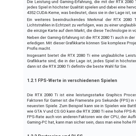
Die Leistung und Gaming-Erfahrung, die mit der RTX 2080 Ti
jedes Spiel in höchster Qualität spielen und dabei eine he
4352 CUDA-Kerne, was bedeutet, dass sie in der Lage ist, se
Ein weiteres beeindruckendes Merkmal der RTX 2080 Ti 
Lichtstrahlen in Echtzeit zu verfolgen, was zu einer unglaubli
die einzige Karte auf dem Markt, die diese Technologie in vo
Neben der Gaming-Erfahrung ist die RTX 2080 Ti auch in der
erledigen. Mit dieser Grafikkarte können Sie komplexe Proj
Profis macht.
Insgesamt bietet die RTX 2080 Ti eine unglaubliche Leist
Grafikkarte sind, die in der Lage ist, jedes Spiel in höchst
dann ist die RTX 2080 Ti definitiv die beste Wahl für Sie.
1.2.1 FPS-Werte in verschiedenen Spielen
Die RTX 2080 Ti ist eine leistungsstarke Graphics Proces
Faktoren für Gamer ist die Framerate pro Sekunde (FPS) in 
neuesten Spiele. Zum Beispiel kann sie in Spielen wie Batt
wie GTA V und CS:GO kann die RTX 2080 Ti eine hohe FPS-Rate
FPS-Rate auch von anderen Faktoren wie der CPU, der Aufl
Gaming-PC hat, kann man sicher sein, dass man eine hohe FPS