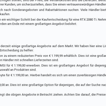
chtigen sollten, sind der Preis, die Versandkosten und die Lieferzeit. Berü
er Kunden, um sicherzustellen, dass Sie einen vertrauenswürdigen Händle
auch nach Sonderangeboten und Rabattaktionen suchen. Viele Händler bie
kaufen.
 ein wichtiger Schritt bei der Kaufentscheidung für eine RTX 2080 Ti. Nehm
erden am Ende mit einem großartigen Angebot belohnt.
derzeit einige großartige Angebote auf dem Markt. Wir haben hier eine Li
Entscheidung zu helfen:
 zu einem reduzierten Preis von € 1.199,99 erhältlich. Dies ist eine großar
 Händler mit schnellen Lieferzeiten sind.
MSI für € 1.199,00 erwerben. Dies ist ein großartiges Angebot für diejenig
uswahl an Produkten sind.
yte für € 1.199,00 an. Hierbei handelt es sich um einen zuverlässigen Händle
9,00 an. Dies ist eine großartige Option für diejenigen, die auf der Suche na
ingt die obigen Angebote in Betracht ziehen. Achten Sie darauf, die Prei