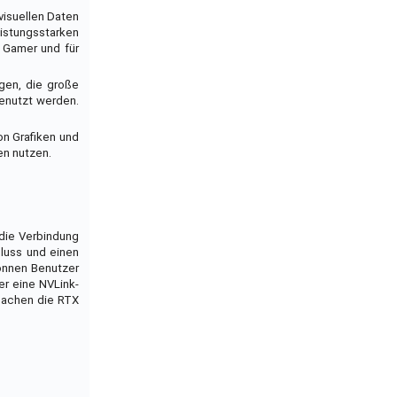
visuellen Daten
eistungsstarken
r Gamer und für
igen, die große
enutzt werden.
on Grafiken und
en nutzen.
 die Verbindung
hluss und einen
önnen Benutzer
er eine NVLink-
 machen die RTX