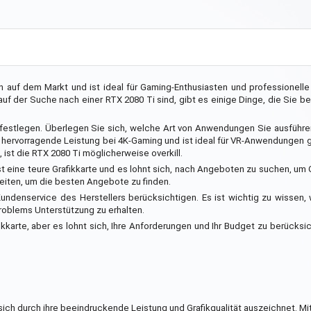
en auf dem Markt und ist ideal für Gaming-Enthusiasten und professionell
 der Suche nach einer RTX 2080 Ti sind, gibt es einige Dinge, die Sie be
te festlegen. Überlegen Sie sich, welche Art von Anwendungen Sie ausfüh
e hervorragende Leistung bei 4K-Gaming und ist ideal für VR-Anwendungen
st die RTX 2080 Ti möglicherweise overkill.
 ist eine teure Grafikkarte und es lohnt sich, nach Angeboten zu suchen, um
eiten, um die besten Angebote zu finden.
undenservice des Herstellers berücksichtigen. Es ist wichtig zu wissen,
 Problems Unterstützung zu erhalten.
karte, aber es lohnt sich, Ihre Anforderungen und Ihr Budget zu berücksi
e sich durch ihre beeindruckende Leistung und Grafikqualität auszeichnet. Mi