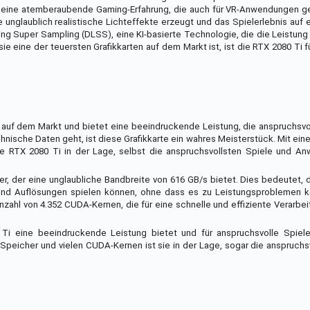
 eine atemberaubende Gaming-Erfahrung, die auch für VR-Anwendungen gee
e unglaublich realistische Lichteffekte erzeugt und das Spielerlebnis auf 
ing Super Sampling (DLSS), eine KI-basierte Technologie, die die Leistung 
sie eine der teuersten Grafikkarten auf dem Markt ist, ist die RTX 2080 Ti 
ten auf dem Markt und bietet eine beeindruckende Leistung, die anspruchsvo
ische Daten geht, ist diese Grafikkarte ein wahres Meisterstück. Mit ein
 RTX 2080 Ti in der Lage, selbst die anspruchsvollsten Spiele und A
, der eine unglaubliche Bandbreite von 616 GB/s bietet. Dies bedeutet, 
n und Auflösungen spielen können, ohne dass es zu Leistungsproblemen 
zahl von 4.352 CUDA-Kernen, die für eine schnelle und effiziente Verarbe
i eine beeindruckende Leistung bietet und für anspruchsvolle Spiele
Speicher und vielen CUDA-Kernen ist sie in der Lage, sogar die anspruchs