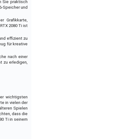
n Sie praktisch
R6-Speicher und
r Grafikkarte,
 RTX 2080 Ti ist
nd effizient zu
ug für kreative
che nach einer
nt zu erledigen,
er wichtigsten
e in vielen der
älteren Spielen
chten, dass die
80 Ti in seinem