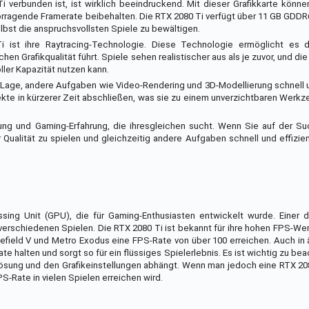
 verbunden ist, ist wirklich beeindruckend. Mit dieser Grafikkarte könne
rvorragende Framerate beibehalten. Die RTX 2080 Ti verfügt über 11 GB GDD
lbst die anspruchsvollsten Spiele zu bewältigen.
ist ihre Raytracing-Technologie. Diese Technologie ermöglicht es de
chen Grafikqualität führt. Spiele sehen realistischer aus als je zuvor, und die
ller Kapazität nutzen kann.
 Lage, andere Aufgaben wie Video-Rendering und 3D-Modellierung schnell u
ekte in kürzerer Zeit abschließen, was sie zu einem unverzichtbaren Werkze
ung und Gaming-Erfahrung, die ihresgleichen sucht. Wenn Sie auf der Su
er Qualität zu spielen und gleichzeitig andere Aufgaben schnell und effizie
sing Unit (GPU), die für Gaming-Enthusiasten entwickelt wurde. Einer d
verschiedenen Spielen. Die RTX 2080 Ti ist bekannt für ihre hohen FPS-Wert
lefield V und Metro Exodus eine FPS-Rate von über 100 erreichen. Auch in 
 halten und sorgt so für ein flüssiges Spielerlebnis. Es ist wichtig zu bea
ösung und den Grafikeinstellungen abhängt. Wenn man jedoch eine RTX 20
-Rate in vielen Spielen erreichen wird.