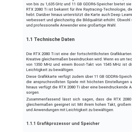
von bis zu 1,635 GHz und 11 GB GDDR6-Speicher bietet sie
RTX 2080 Ti ist bekannt für ihre Raytracing-Technologie, di
hebt. Darüber hinaus unterstützt die Karte auch Deep Learn
verbessert und gleichzeitig die Bildqualität erhöht. Obwohl 
und professionelle Anwender eine großartige Wahl.
1.1 Technische Daten
Die RTX 2080 Ti ist eine der fortschrittlichsten Grafikkar
Kreative gleichermaßen beeindrucken wird. Wenn es um techn
von 1350 MHz und einem Boost-Takt von 1545 MHz ist die
Leichtigkeit zu bewältigen.
Diese Grafikkarte verfügt zudem über 11 GB GDDR6-Speicher
die anspruchsvollsten Spiele mit höchsten Einstellunge
hinaus verfügt die RTX 2080 Ti über eine beeindruckende An
sorgen.
Zusammenfassend lässt sich sagen, dass die RTX 2080 T
gleichermaßen geeignet ist. Mit ihrem hohen Takt, großem 
und Anwendungen mit Leichtigkeit zu bewältigen.
1.1.1 Grafikprozessor und Speicher