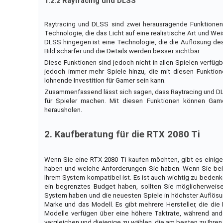
1.2.2 Raytracing und DLSS
Raytracing und DLSS sind zwei herausragende Funktionen d
Technologie, die das Licht auf eine realistische Art und Wei
DLSS hingegen ist eine Technologie, die die Auflösung des
Bild schärfer und die Details werden besser sichtbar.
Diese Funktionen sind jedoch nicht in allen Spielen verfüg
jedoch immer mehr Spiele hinzu, die mit diesen Funktion
lohnende Investition für Gamer sein kann.
Zusammenfassend lässt sich sagen, dass Raytracing und DLS
für Spieler machen. Mit diesen Funktionen können Game
herausholen.
2. Kaufberatung für die RTX 2080 Ti
Wenn Sie eine RTX 2080 Ti kaufen möchten, gibt es einige
haben und welche Anforderungen Sie haben. Wenn Sie beisp
Ihrem System kompatibel ist. Es ist auch wichtig zu bedenk
ein begrenztes Budget haben, sollten Sie möglicherweise 
System haben und die neuesten Spiele in höchster Auflösung 
Marke und das Modell. Es gibt mehrere Hersteller, die die
Modelle verfügen über eine höhere Taktrate, während ande
vergleichen und diejenige zu wählen, die am besten zu Ihren