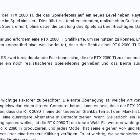
er RTX 2080 Ti, die das Spielerlebnis auf ein neues Level heben. Raytr
se im Spiel simuliert. Dies führt zu atemberaubenden, realistischen Grafike
 Spiels erhöht, ohne dabei die Leistung des Spiels zu beeinträchtigen. D
bar und erfordern eine RTX 2080 Ti Grafikkarte, um sie nutzen zu können. E
en kompatibel sind, was bedeutet, dass der Besitz einer RTX 2080 Ti Gr
S zwei beeindruckende Funktionen sind, die die RTX 2080 Ti zu einer ers
r ein noch realistischeres Spielerlebnis genießen und das Beste aus
 wichtige Faktoren zu beachten. Die erste Überlegung ist, welche Art v
ielsweise einen älteren Computer haben, kann es sein, dass die RTX 208
en, dass die RTX 2080 Ti eine der teuersten Grafikkarten auf dem Markt ist
eine günstigere Alternative in Betracht ziehen. Wenn Sie jedoch ein le
spielen wollen, ist die RTX 2080 Ti die beste Wahl. Ein weiterer wichtiger
 RTX 2080 Ti produzieren, und jedes Modell hat seine eigenen Vor- und Na
re über eine bessere Kühlung verfügen. Es ist wichtig, die verschieden
 Bedürfnissen passt.