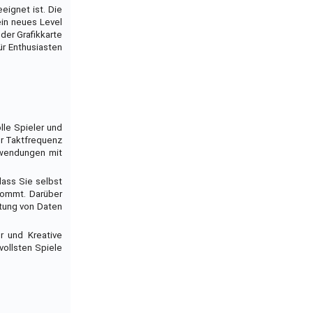
ignet ist. Die
ein neues Level
der Grafikkarte
für Enthusiasten
lle Spieler und
er Taktfrequenz
nwendungen mit
dass Sie selbst
kommt. Darüber
itung von Daten
r und Kreative
vollsten Spiele