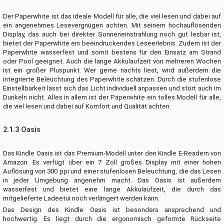
Der Paperwhite ist das ideale Modell für alle, die viel lesen und dabei auf
ein angenehmes Lesevergnügen achten. Mit seinem hochauflösenden
Display, das auch bei direkter Sonneneinstrahlung noch gut lesbar ist,
bietet der Paperwhite ein beeindruckendes Leseerlebnis. Zudem ist der
Paperwhite wasserfest und somit bestens für den Einsatz am Strand
oder Pool geeignet. Auch die lange Akkulaufzeit von mehreren Wochen
ist ein großer Pluspunkt. Wer gerne nachts liest, wird außerdem die
integrierte Beleuchtung des Paperwhite schätzen. Durch die stufenlose
Einstellbarkeit lässt sich das Licht individuell anpassen und stört auch im
Dunkeln nicht. Alles in allem ist der Paperwhite ein tolles Modell für alle,
die viel lesen und dabei auf Komfort und Qualität achten.
2.1.3 Oasis
Das Kindle Oasis ist das Premium-Modell unter den Kindle E-Readern von
Amazon. Es verfügt über ein 7 Zoll großes Display mit einer hohen
Auflösung von 300 ppi und einer stufenlosen Beleuchtung, die das Lesen
in jeder Umgebung angenehm macht. Das Oasis ist außerdem
wasserfest und bietet eine lange Akkulaufzeit, die durch das
mitgelieferte Ladeetui noch verlängert werden kann.
Das Design des Kindle Oasis ist besonders ansprechend und
hochwertig. Es liegt durch die ergonomisch geformte Rückseite