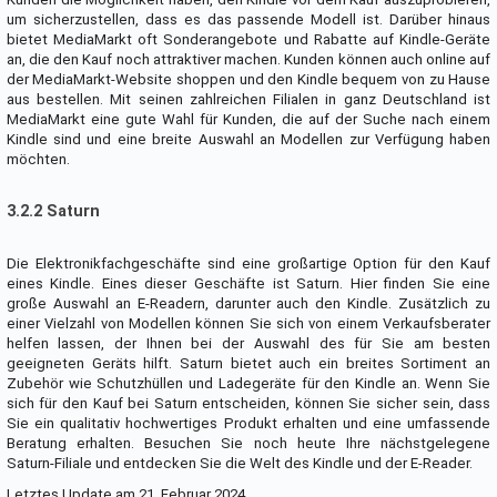
um sicherzustellen, dass es das passende Modell ist. Darüber hinaus
bietet MediaMarkt oft Sonderangebote und Rabatte auf Kindle-Geräte
an, die den Kauf noch attraktiver machen. Kunden können auch online auf
der MediaMarkt-Website shoppen und den Kindle bequem von zu Hause
aus bestellen. Mit seinen zahlreichen Filialen in ganz Deutschland ist
MediaMarkt eine gute Wahl für Kunden, die auf der Suche nach einem
Kindle sind und eine breite Auswahl an Modellen zur Verfügung haben
möchten.
3.2.2 Saturn
Die Elektronikfachgeschäfte sind eine großartige Option für den Kauf
eines Kindle. Eines dieser Geschäfte ist Saturn. Hier finden Sie eine
große Auswahl an E-Readern, darunter auch den Kindle. Zusätzlich zu
einer Vielzahl von Modellen können Sie sich von einem Verkaufsberater
helfen lassen, der Ihnen bei der Auswahl des für Sie am besten
geeigneten Geräts hilft. Saturn bietet auch ein breites Sortiment an
Zubehör wie Schutzhüllen und Ladegeräte für den Kindle an. Wenn Sie
sich für den Kauf bei Saturn entscheiden, können Sie sicher sein, dass
Sie ein qualitativ hochwertiges Produkt erhalten und eine umfassende
Beratung erhalten. Besuchen Sie noch heute Ihre nächstgelegene
Saturn-Filiale und entdecken Sie die Welt des Kindle und der E-Reader.
Letztes Update am 21. Februar 2024