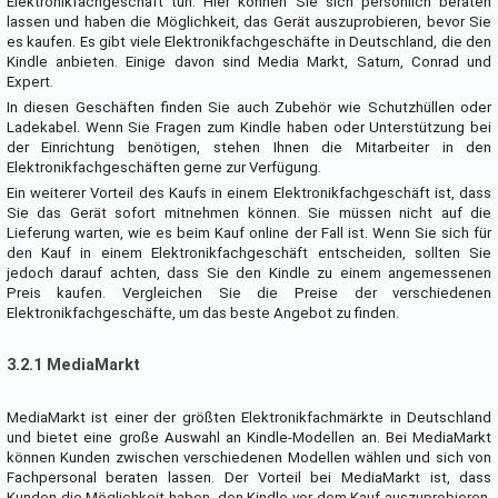
Elektronikfachgeschäft tun. Hier können Sie sich persönlich beraten
lassen und haben die Möglichkeit, das Gerät auszuprobieren, bevor Sie
es kaufen. Es gibt viele Elektronikfachgeschäfte in Deutschland, die den
Kindle anbieten. Einige davon sind Media Markt, Saturn, Conrad und
Expert.
In diesen Geschäften finden Sie auch Zubehör wie Schutzhüllen oder
Ladekabel. Wenn Sie Fragen zum Kindle haben oder Unterstützung bei
der Einrichtung benötigen, stehen Ihnen die Mitarbeiter in den
Elektronikfachgeschäften gerne zur Verfügung.
Ein weiterer Vorteil des Kaufs in einem Elektronikfachgeschäft ist, dass
Sie das Gerät sofort mitnehmen können. Sie müssen nicht auf die
Lieferung warten, wie es beim Kauf online der Fall ist. Wenn Sie sich für
den Kauf in einem Elektronikfachgeschäft entscheiden, sollten Sie
jedoch darauf achten, dass Sie den Kindle zu einem angemessenen
Preis kaufen. Vergleichen Sie die Preise der verschiedenen
Elektronikfachgeschäfte, um das beste Angebot zu finden.
3.2.1 MediaMarkt
MediaMarkt ist einer der größten Elektronikfachmärkte in Deutschland
und bietet eine große Auswahl an Kindle-Modellen an. Bei MediaMarkt
können Kunden zwischen verschiedenen Modellen wählen und sich von
Fachpersonal beraten lassen. Der Vorteil bei MediaMarkt ist, dass
Kunden die Möglichkeit haben, den Kindle vor dem Kauf auszuprobieren,