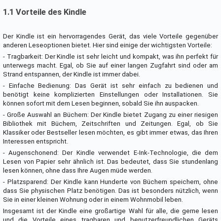
1.1 Vorteile des Kindle
Der Kindle ist ein hervorragendes Gerät, das viele Vorteile gegenüber
anderen Leseoptionen bietet. Hier sind einige der wichtigsten Vorteile:
- Tragbarkeit: Der Kindle ist sehr leicht und kompakt, was ihn perfekt für
unterwegs macht. Egal, ob Sie auf einer langen Zugfahrt sind oder am
Strand entspannen, der Kindle ist immer dabei.
- Einfache Bedienung: Das Gerät ist sehr einfach zu bedienen und
benötigt keine komplizierten Einstellungen oder Installationen. Sie
können sofort mit dem Lesen beginnen, sobald Sie ihn auspacken.
- Große Auswahl an Büchern: Der Kindle bietet Zugang zu einer riesigen
Bibliothek mit Büchern, Zeitschriften und Zeitungen. Egal, ob Sie
Klassiker oder Bestseller lesen möchten, es gibt immer etwas, das Ihren
Interessen entspricht.
- Augenschonend: Der Kindle verwendet E-Ink-Technologie, die dem
Lesen von Papier sehr ähnlich ist. Das bedeutet, dass Sie stundenlang
lesen können, ohne dass Ihre Augen müde werden.
- Platzsparend: Der Kindle kann Hunderte von Büchern speichern, ohne
dass Sie physischen Platz benötigen. Das ist besonders nützlich, wenn
Sie in einer kleinen Wohnung oder in einem Wohnmobil leben.
Insgesamt ist der Kindle eine großartige Wahl für alle, die gerne lesen
und die Vorteile eines tragbaren und benutzerfreundlichen Geräts