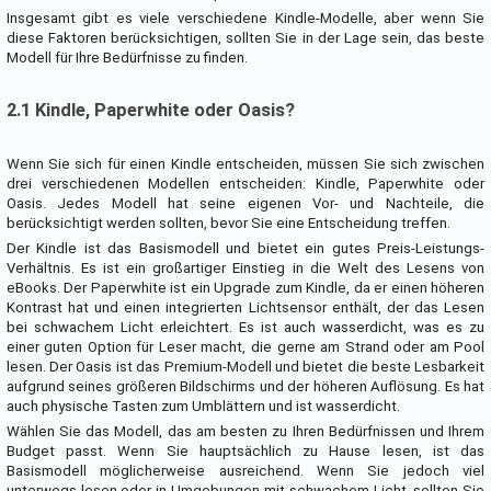
Insgesamt gibt es viele verschiedene Kindle-Modelle, aber wenn Sie
diese Faktoren berücksichtigen, sollten Sie in der Lage sein, das beste
Modell für Ihre Bedürfnisse zu finden.
2.1 Kindle, Paperwhite oder Oasis?
Wenn Sie sich für einen Kindle entscheiden, müssen Sie sich zwischen
drei verschiedenen Modellen entscheiden: Kindle, Paperwhite oder
Oasis. Jedes Modell hat seine eigenen Vor- und Nachteile, die
berücksichtigt werden sollten, bevor Sie eine Entscheidung treffen.
Der Kindle ist das Basismodell und bietet ein gutes Preis-Leistungs-
Verhältnis. Es ist ein großartiger Einstieg in die Welt des Lesens von
eBooks. Der Paperwhite ist ein Upgrade zum Kindle, da er einen höheren
Kontrast hat und einen integrierten Lichtsensor enthält, der das Lesen
bei schwachem Licht erleichtert. Es ist auch wasserdicht, was es zu
einer guten Option für Leser macht, die gerne am Strand oder am Pool
lesen. Der Oasis ist das Premium-Modell und bietet die beste Lesbarkeit
aufgrund seines größeren Bildschirms und der höheren Auflösung. Es hat
auch physische Tasten zum Umblättern und ist wasserdicht.
Wählen Sie das Modell, das am besten zu Ihren Bedürfnissen und Ihrem
Budget passt. Wenn Sie hauptsächlich zu Hause lesen, ist das
Basismodell möglicherweise ausreichend. Wenn Sie jedoch viel
unterwegs lesen oder in Umgebungen mit schwachem Licht, sollten Sie