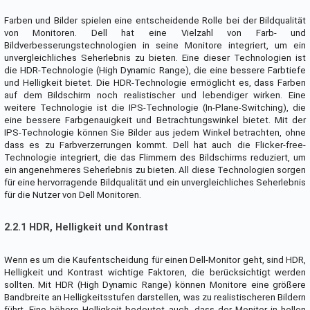
Farben und Bilder spielen eine entscheidende Rolle bei der Bildqualität
von Monitoren. Dell hat eine Vielzahl von Farb- und
Bildverbesserungstechnologien in seine Monitore integriert, um ein
unvergleichliches Seherlebnis zu bieten. Eine dieser Technologien ist
die HDR-Technologie (High Dynamic Range), die eine bessere Farbtiefe
und Helligkeit bietet. Die HDR-Technologie ermöglicht es, dass Farben
auf dem Bildschirm noch realistischer und lebendiger wirken. Eine
weitere Technologie ist die IPS-Technologie (In-Plane-Switching), die
eine bessere Farbgenauigkeit und Betrachtungswinkel bietet. Mit der
IPS-Technologie können Sie Bilder aus jedem Winkel betrachten, ohne
dass es zu Farbverzerrungen kommt. Dell hat auch die Flicker-free-
Technologie integriert, die das Flimmern des Bildschirms reduziert, um
ein angenehmeres Seherlebnis zu bieten. All diese Technologien sorgen
für eine hervorragende Bildqualität und ein unvergleichliches Seherlebnis
für die Nutzer von Dell Monitoren.
2.2.1 HDR, Helligkeit und Kontrast
Wenn es um die Kaufentscheidung für einen Dell-Monitor geht, sind HDR,
Helligkeit und Kontrast wichtige Faktoren, die berücksichtigt werden
sollten. Mit HDR (High Dynamic Range) können Monitore eine größere
Bandbreite an Helligkeitsstufen darstellen, was zu realistischeren Bildern
führt. Eine höhere Helligkeit bedeutet auch, dass der Monitor in hellen