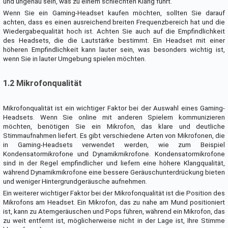
und ungenau sein, was zu einem schlechten Klang führt.
Wenn Sie ein Gaming-Headset kaufen möchten, sollten Sie darauf
achten, dass es einen ausreichend breiten Frequenzbereich hat und die
Wiedergabequalität hoch ist. Achten Sie auch auf die Empfindlichkeit
des Headsets, die die Lautstärke bestimmt. Ein Headset mit einer
höheren Empfindlichkeit kann lauter sein, was besonders wichtig ist,
wenn Sie in lauter Umgebung spielen möchten.
1.2 Mikrofonqualität
Mikrofonqualität ist ein wichtiger Faktor bei der Auswahl eines Gaming-
Headsets. Wenn Sie online mit anderen Spielern kommunizieren
möchten, benötigen Sie ein Mikrofon, das klare und deutliche
Stimmaufnahmen liefert. Es gibt verschiedene Arten von Mikrofonen, die
in Gaming-Headsets verwendet werden, wie zum Beispiel
Kondensatormikrofone und Dynamikmikrofone. Kondensatormikrofone
sind in der Regel empfindlicher und liefern eine höhere Klangqualität,
während Dynamikmikrofone eine bessere Geräuschunterdrückung bieten
und weniger Hintergrundgeräusche aufnehmen.
Ein weiterer wichtiger Faktor bei der Mikrofonqualität ist die Position des
Mikrofons am Headset. Ein Mikrofon, das zu nahe am Mund positioniert
ist, kann zu Atemgeräuschen und Pops führen, während ein Mikrofon, das
zu weit entfernt ist, möglicherweise nicht in der Lage ist, Ihre Stimme