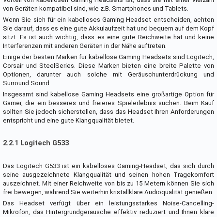
von Geräten kompatibel sind, wie z.B. Smartphones und Tablets.
Wenn Sie sich für ein kabelloses Gaming Headset entscheiden, achten
Sie darauf, dass es eine gute Akkulaufzeit hat und bequem auf dem Kopf
sitzt. Es ist auch wichtig, dass es eine gute Reichweite hat und keine
Interferenzen mit anderen Geräten in der Nähe auftreten.
Einige der besten Marken für kabellose Gaming Headsets sind Logitech,
Corsair und SteelSeries. Diese Marken bieten eine breite Palette von
Optionen, darunter auch solche mit Geräuschunterdrückung und
Surround Sound.
Insgesamt sind kabellose Gaming Headsets eine großartige Option für
Gamer, die ein besseres und freieres Spielerlebnis suchen. Beim Kauf
sollten Sie jedoch sicherstellen, dass das Headset Ihren Anforderungen
entspricht und eine gute Klangqualität bietet.
2.2.1 Logitech G533
Das Logitech G533 ist ein kabelloses Gaming-Headset, das sich durch
seine ausgezeichnete Klangqualität und seinen hohen Tragekomfort
auszeichnet. Mit einer Reichweite von bis zu 15 Metern können Sie sich
frei bewegen, während Sie weiterhin kristallklare Audioqualität genießen.
Das Headset verfügt über ein leistungsstarkes Noise-Cancelling-
Mikrofon, das Hintergrundgeräusche effektiv reduziert und Ihnen klare