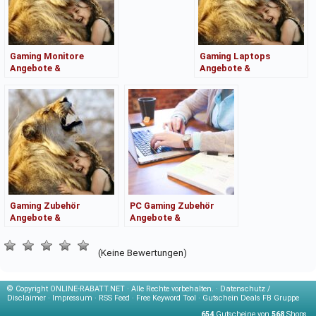
Gaming Monitore
Gaming Laptops
Angebote &
Angebote &
Kaufberatung
Kaufberatung
Gaming Zubehör
PC Gaming Zubehör
Angebote &
Angebote &
Kaufberatung
Kaufberatung
(Keine Bewertungen)
© Copyright
ONLINE-RABATT.NET · Alle Rechte vorbehalten. ·
Datenschutz /
Disclaimer
·
Impressum
·
RSS Feed
·
Free Keyword Tool
·
Gutschein Deals FB Gruppe
654
Gutscheine von
568
Shops.