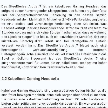
Das SteelSeries Arctis 7 ist ein kabelloses Gaming Headset, das
aufgrund seiner hervorragenden Klangqualität, des hohen Tragekomforts
und der benutzerfreundlichen Bedienung zu den besten Gaming
Headsets auf dem Markt zählt. Mit seiner 2,4-GHz-Funkverbindung bietet
es eine stabile und zuverlässige Verbindung ohne Kabelsalat. Das
Headset verfügt über eine beeindruckende Batterielaufzeit von bis zu 24
Stunden, so dass man sich keine Sorgen machen muss, dass es während
des Spielens ausgeht. Es hat auch ein einziehbares Mikrofon, das eine
kristallklare Sprachqualität liefert und bei Nichtgebrauch einfach
verstaut werden kann. Das SteelSeries Arctis 7 bietet auch eine
hervorragende Geräuschunterdrückung, die störende
Hintergrundgeräusche eliminiert und ein vollständiges Eintauchen in das
Spiel ermöglicht. Insgesamt ist das SteelSeries Arctis 7 eine
ausgezeichnete Wahl für Gamer, die ein kabelloses Headset mit hoher
Klangqualität, Komfort und Benutzerfreundlichkeit suchen.
2.2 Kabellose Gaming Headsets
Kabellose Gaming Headsets sind eine großartige Option für Gamer, die
sich freier bewegen möchten, ohne sich Sorgen über Kabel zu machen.
Sie bieten eine kabellose Verbindung zu Ihrem PC oder Laptop und
bieten gleichzeitig eine hervorragende Klangqualität. Ein weiterer großer
Vorteil von kabellosen Gaming Headsets ist, dass sie mit einer Vielzahl