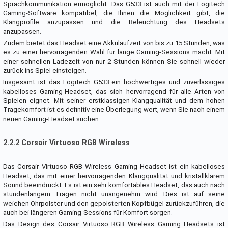
Sprachkommunikation ermöglicht. Das G533 ist auch mit der Logitech
Gaming-Software kompatibel, die Ihnen die Möglichkeit gibt, die
Klangprofile anzupassen und die Beleuchtung des Headsets
anzupassen.
Zudem bietet das Headset eine Akkulaufzeit von bis zu 15 Stunden, was
es zu einer hervorragenden Wahl für lange Gaming-Sessions macht. Mit
einer schnellen Ladezeit von nur 2 Stunden können Sie schnell wieder
zurück ins Spiel einsteigen.
Insgesamt ist das Logitech G533 ein hochwertiges und zuverlässiges
kabelloses Gaming-Headset, das sich hervorragend für alle Arten von
Spielen eignet. Mit seiner erstklassigen Klangqualität und dem hohen
Tragekomfort ist es definitiv eine Überlegung wert, wenn Sie nach einem
neuen Gaming-Headset suchen.
2.2.2 Corsair Virtuoso RGB Wireless
Das Corsair Virtuoso RGB Wireless Gaming Headset ist ein kabelloses
Headset, das mit einer hervorragenden Klangqualität und kristallklarem
Sound beeindruckt. Es ist ein sehr komfortables Headset, das auch nach
stundenlangem Tragen nicht unangenehm wird. Dies ist auf seine
weichen Ohrpolster und den gepolsterten Kopfbügel zurückzuführen, die
auch bei längeren Gaming-Sessions für Komfort sorgen.
Das Design des Corsair Virtuoso RGB Wireless Gaming Headsets ist