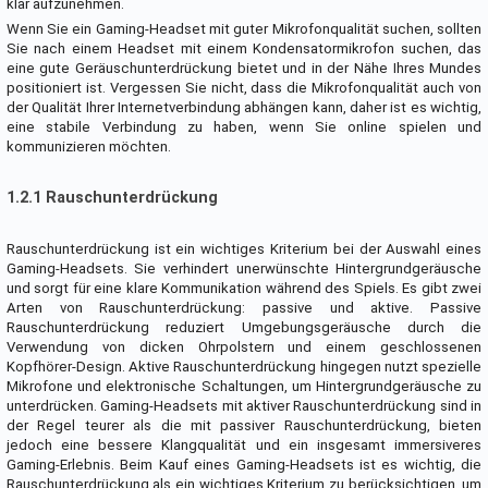
klar aufzunehmen.
Wenn Sie ein Gaming-Headset mit guter Mikrofonqualität suchen, sollten
Sie nach einem Headset mit einem Kondensatormikrofon suchen, das
eine gute Geräuschunterdrückung bietet und in der Nähe Ihres Mundes
positioniert ist. Vergessen Sie nicht, dass die Mikrofonqualität auch von
der Qualität Ihrer Internetverbindung abhängen kann, daher ist es wichtig,
eine stabile Verbindung zu haben, wenn Sie online spielen und
kommunizieren möchten.
1.2.1 Rauschunterdrückung
Rauschunterdrückung ist ein wichtiges Kriterium bei der Auswahl eines
Gaming-Headsets. Sie verhindert unerwünschte Hintergrundgeräusche
und sorgt für eine klare Kommunikation während des Spiels. Es gibt zwei
Arten von Rauschunterdrückung: passive und aktive. Passive
Rauschunterdrückung reduziert Umgebungsgeräusche durch die
Verwendung von dicken Ohrpolstern und einem geschlossenen
Kopfhörer-Design. Aktive Rauschunterdrückung hingegen nutzt spezielle
Mikrofone und elektronische Schaltungen, um Hintergrundgeräusche zu
unterdrücken. Gaming-Headsets mit aktiver Rauschunterdrückung sind in
der Regel teurer als die mit passiver Rauschunterdrückung, bieten
jedoch eine bessere Klangqualität und ein insgesamt immersiveres
Gaming-Erlebnis. Beim Kauf eines Gaming-Headsets ist es wichtig, die
Rauschunterdrückung als ein wichtiges Kriterium zu berücksichtigen, um