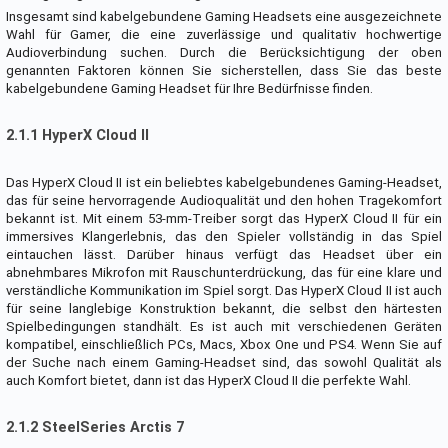
Insgesamt sind kabelgebundene Gaming Headsets eine ausgezeichnete
Wahl für Gamer, die eine zuverlässige und qualitativ hochwertige
Audioverbindung suchen. Durch die Berücksichtigung der oben
genannten Faktoren können Sie sicherstellen, dass Sie das beste
kabelgebundene Gaming Headset für Ihre Bedürfnisse finden.
2.1.1 HyperX Cloud II
Das HyperX Cloud II ist ein beliebtes kabelgebundenes Gaming-Headset,
das für seine hervorragende Audioqualität und den hohen Tragekomfort
bekannt ist. Mit einem 53-mm-Treiber sorgt das HyperX Cloud II für ein
immersives Klangerlebnis, das den Spieler vollständig in das Spiel
eintauchen lässt. Darüber hinaus verfügt das Headset über ein
abnehmbares Mikrofon mit Rauschunterdrückung, das für eine klare und
verständliche Kommunikation im Spiel sorgt. Das HyperX Cloud II ist auch
für seine langlebige Konstruktion bekannt, die selbst den härtesten
Spielbedingungen standhält. Es ist auch mit verschiedenen Geräten
kompatibel, einschließlich PCs, Macs, Xbox One und PS4. Wenn Sie auf
der Suche nach einem Gaming-Headset sind, das sowohl Qualität als
auch Komfort bietet, dann ist das HyperX Cloud II die perfekte Wahl.
2.1.2 SteelSeries Arctis 7