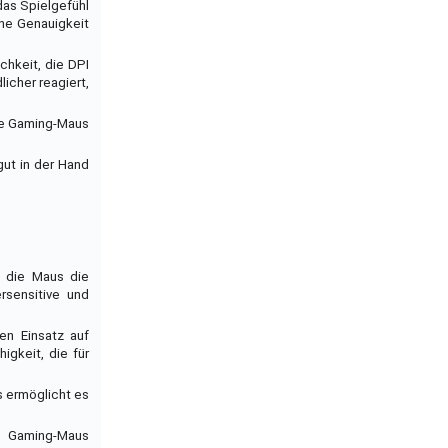
das Spielgefühl
he Genauigkeit
chkeit, die DPI
icher reagiert,
ete Gaming-Maus
gut in der Hand
s die Maus die
rsensitive und
en Einsatz auf
gkeit, die für
s ermöglicht es
te Gaming-Maus