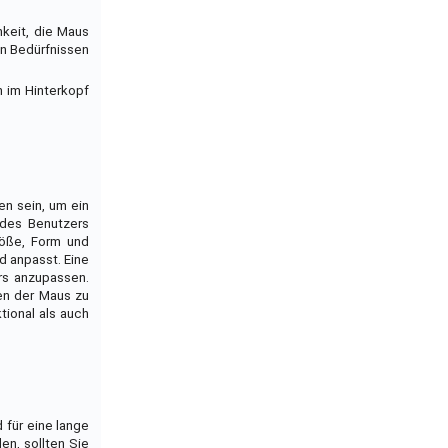
hkeit, die Maus
en Bedürfnissen
n im Hinterkopf
en sein, um ein
 des Benutzers
röße, Form und
d anpasst. Eine
rs anzupassen.
hen der Maus zu
tional als auch
 für eine lange
en, sollten Sie