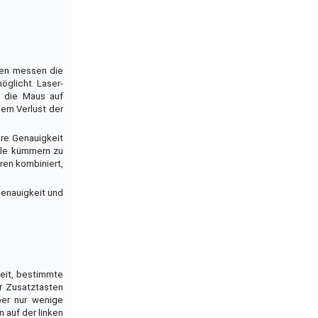
oren messen die
glicht. Laser-
n die Maus auf
nem Verlust der
re Genauigkeit
eile kümmern zu
ren kombiniert,
Genauigkeit und
eit, bestimmte
er Zusatztasten
ber nur wenige
 auf der linken