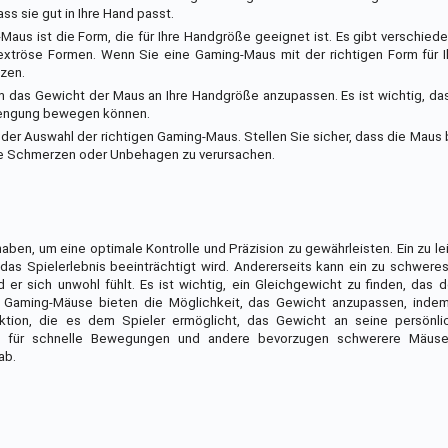
s sie gut in Ihre Hand passt.
-Maus ist die Form, die für Ihre Handgröße geeignet ist. Es gibt verschie
xtröse Formen. Wenn Sie eine Gaming-Maus mit der richtigen Form für 
zen.
 das Gewicht der Maus an Ihre Handgröße anzupassen. Es ist wichtig, da
trengung bewegen können.
der Auswahl der richtigen Gaming-Maus. Stellen Sie sicher, dass die Maus 
hne Schmerzen oder Unbehagen zu verursachen.
en, um eine optimale Kontrolle und Präzision zu gewährleisten. Ein zu l
 das Spielerlebnis beeinträchtigt wird. Andererseits kann ein zu schwer
er sich unwohl fühlt. Es ist wichtig, ein Gleichgewicht zu finden, das 
ele Gaming-Mäuse bieten die Möglichkeit, das Gewicht anzupassen, inde
nktion, die es dem Spieler ermöglicht, das Gewicht an seine persönli
se für schnelle Bewegungen und andere bevorzugen schwerere Mäuse 
ab.