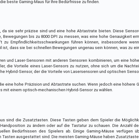
 die beste Gaming-Maus für Ihre Bedürfnisse zu finden.
, da sie sehr präzise sind und eine hohe Abtastrate bieten. Diese Sens
, Bewegungen bis zu 8000 DPI zu messen, was eine hohe Genauigkeit ermö
ft zu Empfindlichkeitsschwankungen führen können, insbesondere wen
l ist, dass sie bei schnellen Bewegungen ungenau sein können, was zu ei
eren und Laser-Sensoren mit anderen Sensoren kombinieren, um eine höhe
ler, die Vorteile eines Laser-Sensors zu nutzen, ohne sich um die Nacht
he Hybrid-Sensor, der die Vorteile von Lasersensoren und optischen Senso
 die eine hohe Präzision und Abtastrate suchen. Wenn jedoch eine höhere 
aus mit einem optisch-mechanischen Hybrid-Sensor zu wählen.
aus sind die Zusatztasten. Diese Tasten geben dem Spieler die Möglichk
 Handposition zu ändern oder auf die Tastatur zu schauen. Die Anzahl d
duellen Bedürfnissen des Spielers ab. Einige Gaming-Mäuse verfügen ü
on Tasten ausgestattet sind. Die meisten Gaming-Mäuse haben Zusatztasten