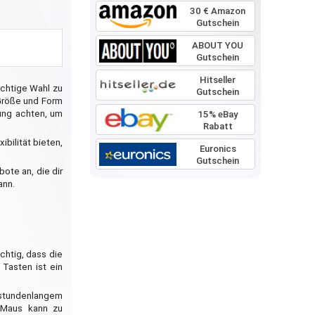
30 € Amazon
Gutschein
ABOUT YOU
Gutschein
Hitseller
ichtige Wahl zu
Gutschein
 Größe und Form
nung achten, um
15% eBay
Rabatt
bilität bieten,
Euronics
Gutschein
ote an, die dir
ann.
chtig, dass die
 Tasten ist ein
 stundenlangem
 Maus kann zu