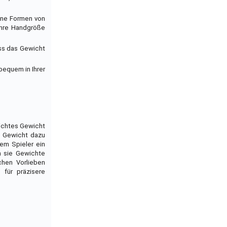
dene Formen von
Ihre Handgröße
ss das Gewicht
bequem in Ihrer
eichtes Gewicht
es Gewicht dazu
dem Spieler ein
m sie Gewichte
chen Vorlieben
für präzisere