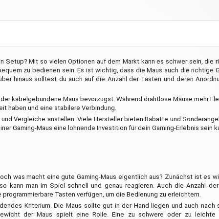
n Setup? Mit so vielen Optionen auf dem Markt kann es schwer sein, die r
 bequem zu bedienen sein. Es ist wichtig, dass die Maus auch die richtige
rüber hinaus solltest du auch auf die Anzahl der Tasten und deren Anord
 oder kabelgebundene Maus bevorzugst. Während drahtlose Mäuse mehr Flexi
t haben und eine stabilere Verbindung.
nd Vergleiche anstellen. Viele Hersteller bieten Rabatte und Sonderangeb
iner Gaming-Maus eine lohnende Investition für dein Gaming-Erlebnis sein k
Doch was macht eine gute Gaming-Maus eigentlich aus? Zunächst ist es wi
 so kann man im Spiel schnell und genau reagieren. Auch die Anzahl der
e programmierbare Tasten verfügen, um die Bedienung zu erleichtern.
dendes Kriterium. Die Maus sollte gut in der Hand liegen und auch nach
wicht der Maus spielt eine Rolle. Eine zu schwere oder zu leichte