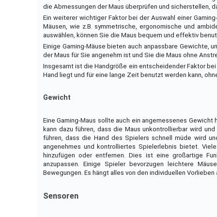
die Abmessungen der Maus überprüfen und sicherstellen, das
Ein weiterer wichtiger Faktor bei der Auswahl einer Gaming
Mäusen, wie z.B. symmetrische, ergonomische und ambide
auswählen, können Sie die Maus bequem und effektiv benut
Einige Gaming-Mäuse bieten auch anpassbare Gewichte, um
der Maus für Sie angenehm ist und Sie die Maus ohne Ans
Insgesamt ist die Handgröße ein entscheidender Faktor bei 
Hand liegt und für eine lange Zeit benutzt werden kann, o
Gewicht
Eine Gaming-Maus sollte auch ein angemessenes Gewicht hab
kann dazu führen, dass die Maus unkontrollierbar wird und
führen, dass die Hand des Spielers schnell müde wird und 
angenehmes und kontrolliertes Spielerlebnis bietet. Vi
hinzufügen oder entfernen. Dies ist eine großartige Fu
anzupassen. Einige Spieler bevorzugen leichtere Mäu
Bewegungen. Es hängt alles von den individuellen Vorlieben 
Sensoren