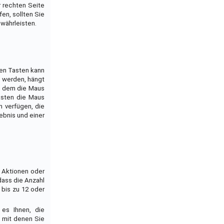
r rechten Seite
en, sollten Sie
ewährleisten.
ren Tasten kann
t werden, hängt
ei dem die Maus
asten die Maus
 verfügen, die
ebnis und einer
 Aktionen oder
dass die Anzahl
bis zu 12 oder
 es Ihnen, die
, mit denen Sie