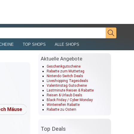
CHEINE
TOP SHOPS
ALLE SHOPS
Aktuelle Angebote
Geschenkgutscheine
Rabatte zum Muttertag
Nintendo Switch Deals
Liveshopping Tagesdeals
Valentinstag Gutscheine
Lastminute Reisen & Rabatte
Reisen & Urlaub Deals
Black Friday / Cyber Monday
Winterreifen Rabatte
ech Mäuse
Gaming
Corsair
ROCCAT
Rabatte zu Ostern
Top Deals