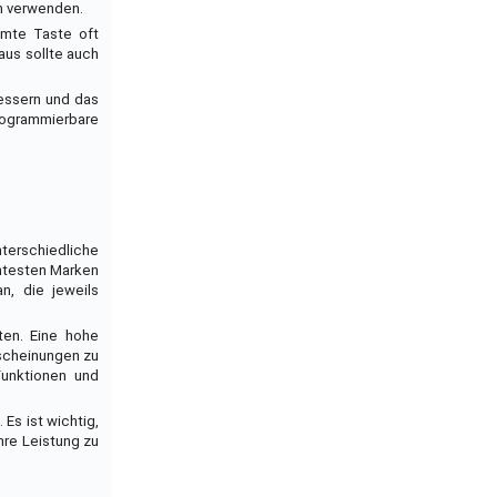
rn verwenden.
mmte Taste oft
aus sollte auch
bessern und das
rogrammierbare
nterschiedliche
ntesten Marken
n, die jeweils
ten. Eine hohe
rscheinungen zu
Funktionen und
Es ist wichtig,
hre Leistung zu