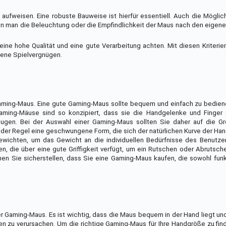
ufweisen. Eine robuste Bauweise ist hierfür essentiell. Auch die Möglic
kann man die Beleuchtung oder die Empfindlichkeit der Maus nach den eigen
ine hohe Qualität und eine gute Verarbeitung achten. Mit diesen Kriterie
gene Spielvergnügen.
 Gaming-Maus. Eine gute Gaming-Maus sollte bequem und einfach zu bedien
aming-Mäuse sind so konzipiert, dass sie die Handgelenke und Finger
ugen. Bei der Auswahl einer Gaming-Maus sollten Sie daher auf die G
er Regel eine geschwungene Form, die sich der natürlichen Kurve der Han
ewichten, um das Gewicht an die individuellen Bedürfnisse des Benutze
en, die über eine gute Griffigkeit verfügt, um ein Rutschen oder Abrutsc
en Sie sicherstellen, dass Sie eine Gaming-Maus kaufen, die sowohl funk
er Gaming-Maus. Es ist wichtig, dass die Maus bequem in der Hand liegt und
zu verursachen. Um die richtige Gaming-Maus für Ihre Handgröße zu find