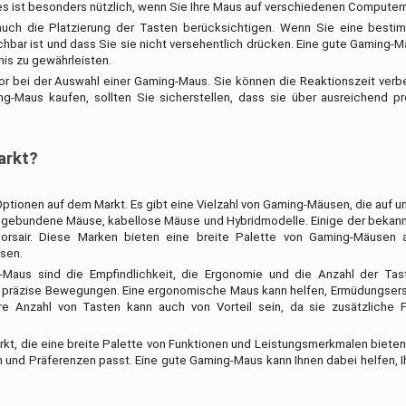
ies ist besonders nützlich, wenn Sie Ihre Maus auf verschiedenen Compute
auch die Platzierung der Tasten berücksichtigen. Wenn Sie eine besti
chbar ist und dass Sie sie nicht versehentlich drücken. Eine gute Gaming-M
is zu gewährleisten.
or bei der Auswahl einer Gaming-Maus. Sie können die Reaktionszeit ver
g-Maus kaufen, sollten Sie sicherstellen, dass sie über ausreichend p
arkt?
tionen auf dem Markt. Es gibt eine Vielzahl von Gaming-Mäusen, die auf u
elgebundene Mäuse, kabellose Mäuse und Hybridmodelle. Einige der bekan
orsair. Diese Marken bieten eine breite Palette von Gaming-Mäusen a
sen.
-Maus sind die Empfindlichkeit, die Ergonomie und die Anzahl der Tas
 und präzise Bewegungen. Eine ergonomische Maus kann helfen, Ermüdungse
e Anzahl von Tasten kann auch von Vorteil sein, da sie zusätzliche 
 die eine breite Palette von Funktionen und Leistungsmerkmalen bieten. 
 und Präferenzen passt. Eine gute Gaming-Maus kann Ihnen dabei helfen, I