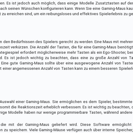
en. Es ist jedoch auch möglich, dass einige Modelle Zusatztasten auf de
nach seinen Wünschen konfigurieren kann. Wenn Sie eine Gaming-Maus kauf
t zu erreichen sind, um ein reibungsloses und effektives Spielerlebnis zu g
m den Bedürfnissen des Spielers gerecht zu werden. Eine Maus mit mehre
szeit verkürzen. Die Anzahl der Tasten, die für eine Gaming-Maus benötig
trategiespiel erfordert möglicherweise mehr Tasten als ein Ego-Shooter, b
 Es ist jedoch wichtig zu beachten, dass eine zu große Anzahl von T
. Eine gute Gaming-Maus sollte über eine ausgewogene Anzahl von Tasten
t einer angemessenen Anzahl von Tasten kann zu einem besseren Spielerl
r Auswahl einer Gaming-Maus. Sie ermöglichen es dem Spieler, bestimmte
mit die Reaktionszeit erheblich verbessern. Es ist wichtig zu beachten, 
inige Modelle haben nur wenige programmierbare Tasten, während andere 
 die mit der Gaming-Maus geliefert wird. Diese Software ermöglicht
n zu speichern. Viele Gaming-Mäuse verfügen auch über interne Speicher