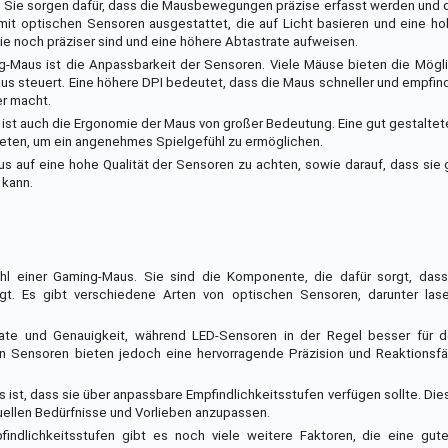
. Sie sorgen dafür, dass die Mausbewegungen präzise erfasst werden und 
it optischen Sensoren ausgestattet, die auf Licht basieren und eine ho
ie noch präziser sind und eine höhere Abtastrate aufweisen.
g-Maus ist die Anpassbarkeit der Sensoren. Viele Mäuse bieten die Mögli
aus steuert. Eine höhere DPI bedeutet, dass die Maus schneller und empfindl
er macht.
 ist auch die Ergonomie der Maus von großer Bedeutung. Eine gut gestalt
 bieten, um ein angenehmes Spielgefühl zu ermöglichen.
s auf eine hohe Qualität der Sensoren zu achten, sowie darauf, dass sie 
 kann.
hl einer Gaming-Maus. Sie sind die Komponente, die dafür sorgt, das
t. Es gibt verschiedene Arten von optischen Sensoren, darunter lase
ate und Genauigkeit, während LED-Sensoren in der Regel besser für d
 Sensoren bieten jedoch eine hervorragende Präzision und Reaktionsfähi
s ist, dass sie über anpassbare Empfindlichkeitsstufen verfügen sollte. Die
duellen Bedürfnisse und Vorlieben anzupassen.
indlichkeitsstufen gibt es noch viele weitere Faktoren, die eine gu