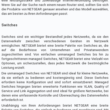
eine leistungsstarke und zuverlässige Internetverbindung benötigen.
Wenn Sie auf der Suche nach einem neuen Router sind, sollten Sie sich
die Produkte von NETGEAR genauer ansehen und das Modell auswählen,
das am besten zu Ihren Anforderungen passt.
Switches
Switches sind ein wichtiger Bestandteil jedes Netzwerks, da sie den
Datenverkehr zwischen verschiedenen Geräten im Netzwerk
ermöglichen. NETGEAR bietet eine breite Palette von Switches an, die
auf die Bedürfnisse von Unternehmen und Privatanwendern
zugeschnitten sind. Von einfachen unmanaged Switches bis hin zu
fortgeschrittenen managed Switches, NETGEAR bietet eine Vielzahl von
Optionen, um sicherzustellen, dass jedes Netzwerk die bestmögliche
Leistung erzielt.
Die unmanaged Switches von NETGEAR sind ideal für kleine Netzwerke,
da sie einfach zu bedienen und kostengünstig sind. Diese Switches
erfordern keine Konfiguration und sind sofort einsatzbereit. Managed
Switches hingegen bieten erweiterte Funktionen wie VLAN, Quality of
Service und Link Aggregation und sind ideal für größere Netzwerke, bei
denen eine umfassende Kontrolle und Überwachung des Datenverkehrs
erforderlich ist.
Unabhängig von Ihren Anforderungen bietet NETGEAR eine breite
Palette von Switches, die einfach zu bedienen und zuverlässig sind. Mit