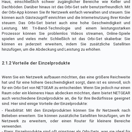
Haus, einschließlich schwer zugänglicher Bereiche wie Keller und
Dachböden. Darüber hinaus ist das Orbi-Set sehr benutzerfreundlich. Mit
der Orbi-App können Sie Ihr Netzwerk einfach verwalten und steuern. Sie
können auch Gästezugriff einrichten und die Internetnutzung Ihrer Kinder
steuern. Das Orbi-Set bietet auch eine hohe Geschwindigkeit und
Leistung. Mit Tri-Band-Technologie und einem leistungsstarken
Prozessor können Sie problemlos Videos streamen, Online-Spiele
spielen und vieles mehr. Schließlich ist das Orbi-Set skalierbar. Sie
können es jederzeit erweitern, indem Sie zusätzliche Satelliten
hinzufügen, um die Abdeckung und Leistung zu erhöhen.
2.1.2 Vorteile der Einzelprodukte
Wenn Sie ein Netzwerk aufbauen möchten, das eine größere Reichweite
hat und für eine höhere Geschwindigkeit sorgt, dann ist es sinnvoll, sich
für ein Orbi-Set von NETGEAR zu entscheiden. Wenn Sie jedoch nur einen
Raum oder ein kleineres Haus abdecken möchten, dann bietet NETGEAR
auch verschiedene Einzelprodukte an, die für Ihre Bedürfnisse geeignet
sind. Hier sind einige Vorteile der Einzelprodukte:
- Flexibilität: Mit den Einzelprodukten können Sie Ihr Netzwerk nach
Belieben erweitern. Sie können zusätzliche Satelliten hinzufügen, um Ihr
Netzwerk zu erweitern, oder einen Router für kleinere Bereiche
verwenden.
- Preis: Einzelprodukte sind oft günstiger als Orbi-Sets, was sie ideal für