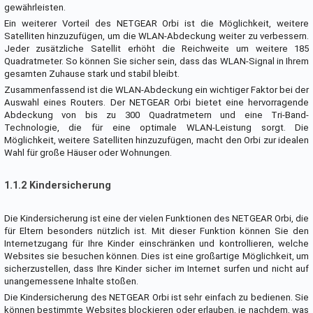
gewährleisten.
Ein weiterer Vorteil des NETGEAR Orbi ist die Möglichkeit, weitere
Satelliten hinzuzufügen, um die WLAN-Abdeckung weiter zu verbessern.
Jeder zusätzliche Satellit erhöht die Reichweite um weitere 185
Quadratmeter. So können Sie sicher sein, dass das WLAN-Signal in Ihrem
gesamten Zuhause stark und stabil bleibt.
Zusammenfassend ist die WLAN-Abdeckung ein wichtiger Faktor bei der
Auswahl eines Routers. Der NETGEAR Orbi bietet eine hervorragende
Abdeckung von bis zu 300 Quadratmetern und eine Tri-Band-
Technologie, die für eine optimale WLAN-Leistung sorgt. Die
Möglichkeit, weitere Satelliten hinzuzufügen, macht den Orbi zur idealen
Wahl für große Häuser oder Wohnungen.
1.1.2 Kindersicherung
Die Kindersicherung ist eine der vielen Funktionen des NETGEAR Orbi, die
für Eltern besonders nützlich ist. Mit dieser Funktion können Sie den
Internetzugang für Ihre Kinder einschränken und kontrollieren, welche
Websites sie besuchen können. Dies ist eine großartige Möglichkeit, um
sicherzustellen, dass Ihre Kinder sicher im Internet surfen und nicht auf
unangemessene Inhalte stoßen.
Die Kindersicherung des NETGEAR Orbi ist sehr einfach zu bedienen. Sie
können bestimmte Websites blockieren oder erlauben, je nachdem, was