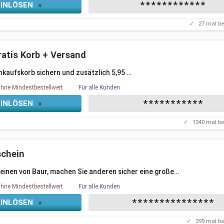
************
EINLÖSEN
»
✓
27
mal be
ratis Korb + Versand
nkaufskorb sichern und zusätzlich 5,95 
…
hne Mindestbestellwert
Für alle Kunden
***********
EINLÖSEN
»
✓
1340
mal be
schein
inen von Baur, machen Sie anderen sicher eine große
…
hne Mindestbestellwert
Für alle Kunden
***************
EINLÖSEN
»
✓
399
mal be