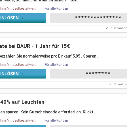
 auf Mode, Schuhe und Wohnen sichern. Kein
…
hne Mindestbestellwert
Für alle Kunden
***************
EINLÖSEN
»
✓
108
mal be
te bei BAUR - 1 Jahr für 15€
ezahlen Sie normalerweise pro Einkauf 5,95 . Sparen
…
hne Mindestbestellwert
Für alle Kunden
********
EINLÖSEN
»
✓
3
mal be
s 40% auf Leuchten
en sparen. Kein Gutscheincode erforderlich. Klickt
…
hne Mindestbestellwert
Für alle Kunden