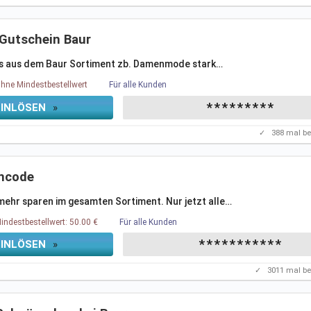
Gutschein Baur
s aus dem Baur Sortiment zb. Damenmode stark
…
hne Mindestbestellwert
Für alle Kunden
*********
EINLÖSEN
»
✓
388
mal be
incode
mehr sparen im gesamten Sortiment. Nur jetzt alle
…
indestbestellwert: 50.00 €
Für alle Kunden
***********
EINLÖSEN
»
✓
3011
mal be