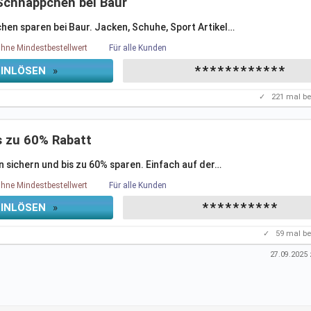
 Schnäppchen bei Baur
hen sparen bei Baur. Jacken, Schuhe, Sport Artikel
…
hne Mindestbestellwert
Für alle Kunden
************
EINLÖSEN
»
✓
221
mal be
s zu 60% Rabatt
 sichern und bis zu 60% sparen. Einfach auf der
…
hne Mindestbestellwert
Für alle Kunden
**********
EINLÖSEN
»
✓
59
mal be
27.09.2025
z