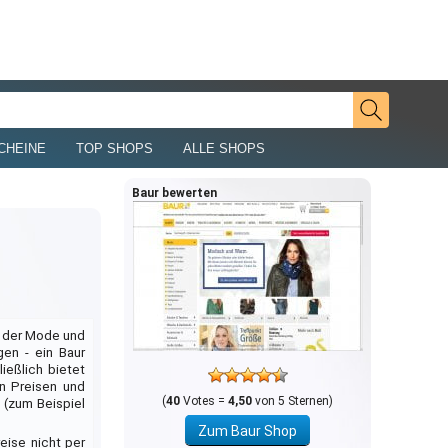
CHEINE
TOP SHOPS
ALLE SHOPS
Baur bewerten
h der Mode und
gen - ein Baur
ießlich bietet
n Preisen und
(
40
Votes =
4,50
von 5 Sternen)
 (zum Beispiel
Zum Baur Shop
eise nicht per