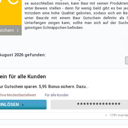
se ausschließen müssen, kann Baur mit seinen Produkten 
unter Beweis stellen - denn für wenig Geld gibt es bei je
trotzdem eine hohe Qualität geboten, sodass sich ein B
unter Baur.de mit einem Baur Gutschein definitiv als 
Unterfangen zeigen kann, sollte man sich auf der Suc
günstigen Schnäppchen befinden.
 August 2026 gefunden:
ein für alle Kunden
r Gutschein sparen. 5,95  Bonus sichern. Dazu
…
hne Mindestbestellwert
Für alle Kunden
**************
EINLÖSEN
»
✓
1791
mal be