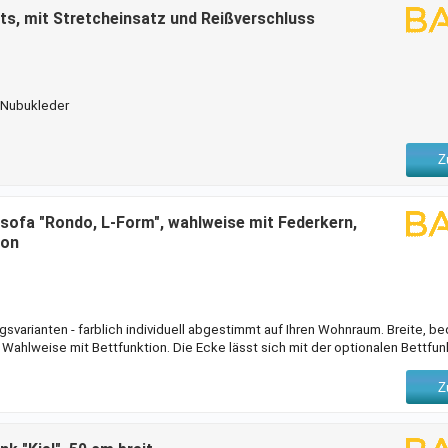
ts, mit Stretcheinsatz und Reißverschluss
 Nubukleder
Z
a "Rondo, L-Form", wahlweise mit Federkern,
ion
gsvarianten - farblich individuell abgestimmt auf Ihren Wohnraum. Breite, 
 Wahlweise mit Bettfunktion. Die Ecke lässt sich mit der optionalen Bettfun
ge Liegefläche verwandeln. Verchromte Metallfüße. Aus FSC®-zertifiziert
tergestell, Federkern auf Wellenunterfederung, atmungsaktive Polyäthers
Z
RIMABELLE®-Microfaser, SOFTLUX®-Kunstleder, Str