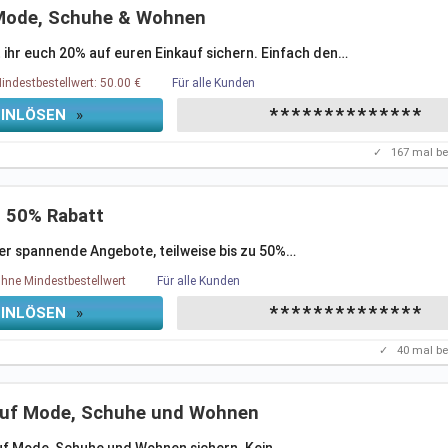
Mode, Schuhe & Wohnen
ihr euch 20% auf euren Einkauf sichern. Einfach den
…
indestbestellwert: 50.00 €
Für alle Kunden
**************
EINLÖSEN
»
✓
167
mal be
zu 50% Rabatt
der spannende Angebote, teilweise bis zu 50%
…
hne Mindestbestellwert
Für alle Kunden
**************
EINLÖSEN
»
✓
40
mal be
 auf Mode, Schuhe und Wohnen