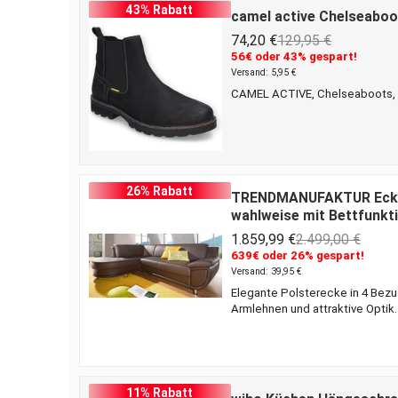
43% Rabatt
camel active Chelseaboo
74,20 €
129,95 €
56€ oder 43% gespart!
Versand: 5,95 €
CAMEL ACTIVE, Chelseaboots,
26% Rabatt
TRENDMANUFAKTUR Ecksof
wahlweise mit Bettfunkt
1.859,99 €
2.499,00 €
639€ oder 26% gespart!
Versand: 39,95 €
Elegante Polsterecke in 4 Bezu
Armlehnen und attraktive Optik.
Handumdrehen in eine großzügi
Holzwerkstoff. Stabiles Holzun
Polsterung. Wählen Sie aus P
11% Rabatt