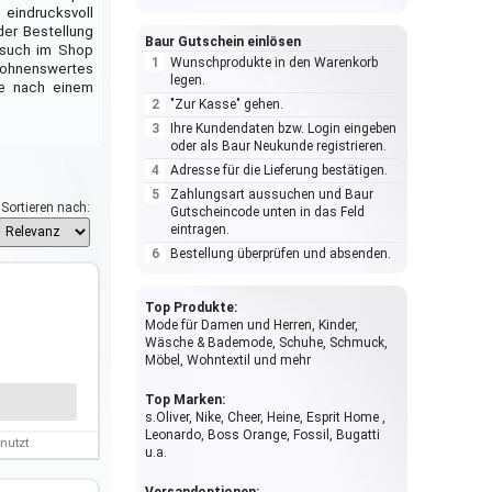
eindrucksvoll
der Bestellung
Baur Gutschein einlösen
esuch im Shop
Wunschprodukte in den Warenkorb
lohnenswertes
legen.
he nach einem
"Zur Kasse" gehen.
Ihre Kundendaten bzw. Login eingeben
oder als Baur Neukunde registrieren.
Adresse für die Lieferung bestätigen.
Zahlungsart aussuchen und Baur
Sortieren nach:
Gutscheincode unten in das Feld
eintragen.
Bestellung überprüfen und absenden.
Top Produkte:
Mode für Damen und Herren, Kinder,
Wäsche & Bademode, Schuhe, Schmuck,
Möbel, Wohntextil und mehr
Top Marken:
s.Oliver, Nike, Cheer, Heine, Esprit Home ,
Leonardo, Boss Orange, Fossil, Bugatti
nutzt
u.a.
Versandoptionen: