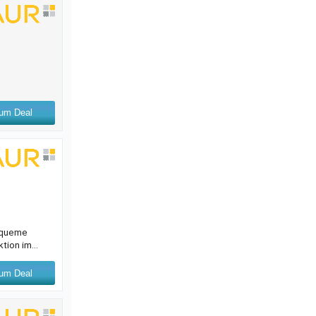
um Deal
bequeme
ktion im
em
chaum-
um Deal