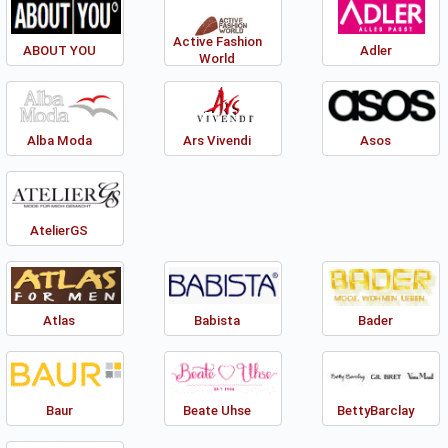
Active Fashion
ABOUT YOU
Adler
World
Alba Moda
Ars Vivendi
Asos
AtelierGS
Atlas
Babista
Bader
Baur
Beate Uhse
BettyBarclay