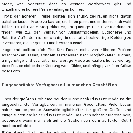
Mode, was bedeutet, dass es weniger Wettbewerb gibt und
Einzelhändler höhere Preise verlangen können.
Trotz der höheren Preise sollten sich Plus-Size-Frauen nicht davon
abhalten lassen, Mode zu kaufen, die ihnen passt und in der sie sich wohl
fühlen. Es gibt viele Möglichkeiten, um günstige Plus-Size-Kleidung zu
finden, wie z.B. den Verkauf von Auslaufmodellen, Gutscheine und
Rabatte. Außerdem ist es wichtig, in qualitativ hochwertige Kleidung zu
investieren, die länger hält und besser aussieht.
Insgesamt sollten sich Plus-Size-Frauen nicht von höheren Preisen
abschrecken lassen, sondern stattdessen nach Möglichkeiten suchen,
um günstige und qualitativ hochwertige Mode zu kaufen. Es ist wichtig,
dass Frauen sich in ihrer Kleidung wohl fühlen, unabhängig von ihrer Größe
oder Form.
Eingeschränkte Verfügbarkeit in manchen Geschäften
Eines der größten Probleme bei der Suche nach Plus-Size-Mode ist die
eingeschränkte Verfügbarkeit in manchen Geschäften. Viele Läden
haben nur begrenzte Auswahlmöglichkeiten für größere Größen und
einige führen gar keine Plus-Size-Mode. Das kann sehr frustrierend sein,
besonders wenn man sich auf die Suche nach dem perfekten Outfit
machen möchte.
Einige Geschäfte haben jedoch erkannt, dass es eine hohe Nachfrage