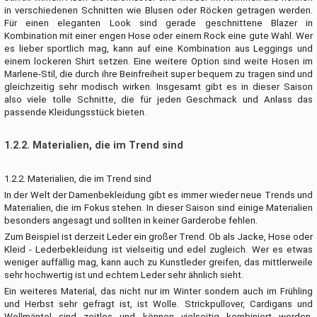
in verschiedenen Schnitten wie Blusen oder Röcken getragen werden.
Für einen eleganten Look sind gerade geschnittene Blazer in
Kombination mit einer engen Hose oder einem Rock eine gute Wahl. Wer
es lieber sportlich mag, kann auf eine Kombination aus Leggings und
einem lockeren Shirt setzen. Eine weitere Option sind weite Hosen im
Marlene-Stil, die durch ihre Beinfreiheit super bequem zu tragen sind und
gleichzeitig sehr modisch wirken. Insgesamt gibt es in dieser Saison
also viele tolle Schnitte, die für jeden Geschmack und Anlass das
passende Kleidungsstück bieten.
1.2.2. Materialien, die im Trend sind
1.2.2. Materialien, die im Trend sind
In der Welt der Damenbekleidung gibt es immer wieder neue Trends und
Materialien, die im Fokus stehen. In dieser Saison sind einige Materialien
besonders angesagt und sollten in keiner Garderobe fehlen.
Zum Beispiel ist derzeit Leder ein großer Trend. Ob als Jacke, Hose oder
Kleid - Lederbekleidung ist vielseitig und edel zugleich. Wer es etwas
weniger auffällig mag, kann auch zu Kunstleder greifen, das mittlerweile
sehr hochwertig ist und echtem Leder sehr ähnlich sieht.
Ein weiteres Material, das nicht nur im Winter sondern auch im Frühling
und Herbst sehr gefragt ist, ist Wolle. Strickpullover, Cardigans und
Wollmäntel sind zeitlos und können vielseitig kombiniert werden.