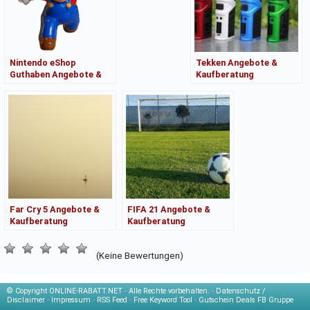
Nintendo eShop
Tekken Angebote &
Guthaben Angebote &
Kaufberatung
Kaufberatung
Far Cry 5 Angebote &
FIFA 21 Angebote &
Kaufberatung
Kaufberatung
(Keine Bewertungen)
© Copyright
ONLINE-RABATT.NET · Alle Rechte vorbehalten. ·
Datenschutz /
Disclaimer
·
Impressum
·
RSS Feed
·
Free Keyword Tool
·
Gutschein Deals FB Gruppe